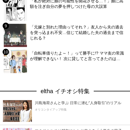
「私が絶対に娘の可能性を開花させる…！」娘に高
額を注ぎ自分の夢を押しつけた母の大誤算
「元嫁と別れた理由ってそれ？」友人から夫の過去
を突っ込まれ不安…信じて結婚した夫の過去まで信
じれる？
「自転車借りたよ～！」って勝手に!? ママ友の常識
が理解できない！ 次に貸してと言ってきたのは…
eltha イチオシ特集
川島海荷さんと学ぶ 日常に潜む“人身取引”のリアル
オリコンタイアップ特集