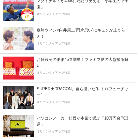
マクドナルドが40年にわたり支える「小学生の甲子
園」
オリコンタイアップ特集
森崎ウィン×向井康二“両片思い”にキュンが止まら
ん！
オリコンタイアップ特集
お値段そのまま45％増量！ファミマ夏の大盤振る舞
い
オリコンタイアップ特集
SUPER★DRAGON、自ら描いた”レトロフューチャ
ー”
オリコンタイアップ特集
パソコンメーカー社員が本気で選ぶ「10万円台PC3
選」
オリコンタイアップ特集