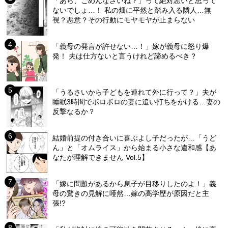
「あら、ごめんなさいね？」って絶対悪いと思って
ないでしょ…！ 私の畑に平然と踏み入る隣人…無
視？悪意？その行動にモヤモヤが止まらない
「義母の発言が許せない…！」嫁が義母に怒り爆
発！ 夫は仕方ないと言うけれど諦めるべき？
「うるさいから子どもを連れて外に行って？」夫が
睡眠3時間でボロボロの妻に追い打ちをかける…妻の
反撃なるか？
結婚前提の付き合いに喜ぶよし子だったが…「うど
ん」と「オムライス」から始まる小さな違和感【あ
なたが理解できません Vol.5】
「嫁に問題があるから息子が目移りしたのよ！」義
母の驚きの見解に唖然…嫁の高学歴が原因だと主
張!?