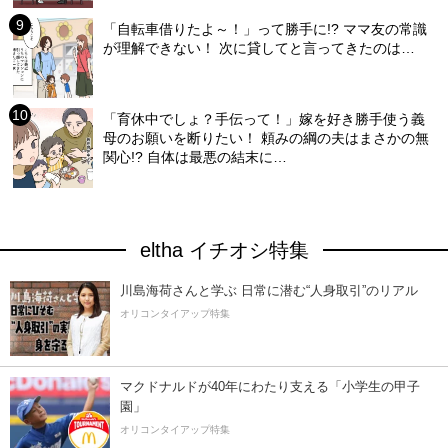
「自転車借りたよ～！」って勝手に!? ママ友の常識
が理解できない！ 次に貸してと言ってきたのは…
「育休中でしょ？手伝って！」嫁を好き勝手使う義
母のお願いを断りたい！ 頼みの綱の夫はまさかの無
関心!? 自体は最悪の結末に…
eltha イチオシ特集
川島海荷さんと学ぶ 日常に潜む“人身取引”のリアル
オリコンタイアップ特集
マクドナルドが40年にわたり支える「小学生の甲子
園」
オリコンタイアップ特集