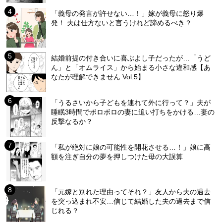
「義母の発言が許せない…！」嫁が義母に怒り爆
発！ 夫は仕方ないと言うけれど諦めるべき？
結婚前提の付き合いに喜ぶよし子だったが…「うど
ん」と「オムライス」から始まる小さな違和感【あ
なたが理解できません Vol.5】
「うるさいから子どもを連れて外に行って？」夫が
睡眠3時間でボロボロの妻に追い打ちをかける…妻の
反撃なるか？
「私が絶対に娘の可能性を開花させる…！」娘に高
額を注ぎ自分の夢を押しつけた母の大誤算
「元嫁と別れた理由ってそれ？」友人から夫の過去
を突っ込まれ不安…信じて結婚した夫の過去まで信
じれる？