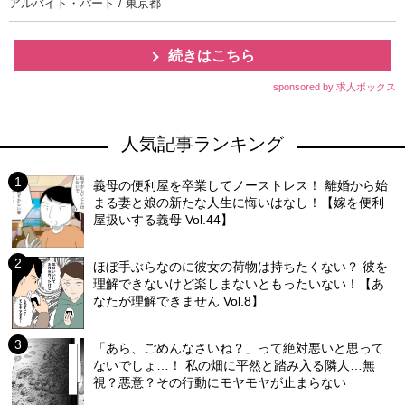
アルバイト・パート / 東京都
続きはこちら
sponsored by 求人ボックス
人気記事ランキング
義母の便利屋を卒業してノーストレス！ 離婚から始
まる妻と娘の新たな人生に悔いはなし！【嫁を便利
屋扱いする義母 Vol.44】
ほぼ手ぶらなのに彼女の荷物は持ちたくない？ 彼を
理解できないけど楽しまないともったいない！【あ
なたが理解できません Vol.8】
「あら、ごめんなさいね？」って絶対悪いと思って
ないでしょ…！ 私の畑に平然と踏み入る隣人…無
視？悪意？その行動にモヤモヤが止まらない