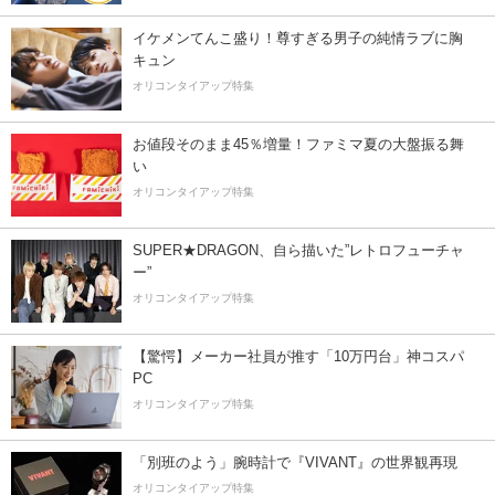
イケメンてんこ盛り！尊すぎる男子の純情ラブに胸
キュン
オリコンタイアップ特集
お値段そのまま45％増量！ファミマ夏の大盤振る舞
い
オリコンタイアップ特集
SUPER★DRAGON、自ら描いた”レトロフューチャ
ー”
オリコンタイアップ特集
【驚愕】メーカー社員が推す「10万円台」神コスパ
PC
オリコンタイアップ特集
「別班のよう」腕時計で『VIVANT』の世界観再現
オリコンタイアップ特集