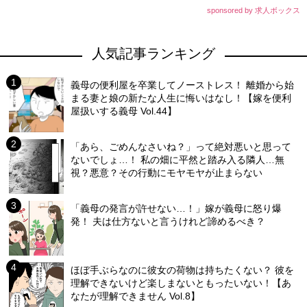
sponsored by 求人ボックス
人気記事ランキング
義母の便利屋を卒業してノーストレス！ 離婚から始
まる妻と娘の新たな人生に悔いはなし！【嫁を便利
屋扱いする義母 Vol.44】
「あら、ごめんなさいね？」って絶対悪いと思って
ないでしょ…！ 私の畑に平然と踏み入る隣人…無
視？悪意？その行動にモヤモヤが止まらない
「義母の発言が許せない…！」嫁が義母に怒り爆
発！ 夫は仕方ないと言うけれど諦めるべき？
ほぼ手ぶらなのに彼女の荷物は持ちたくない？ 彼を
理解できないけど楽しまないともったいない！【あ
なたが理解できません Vol.8】