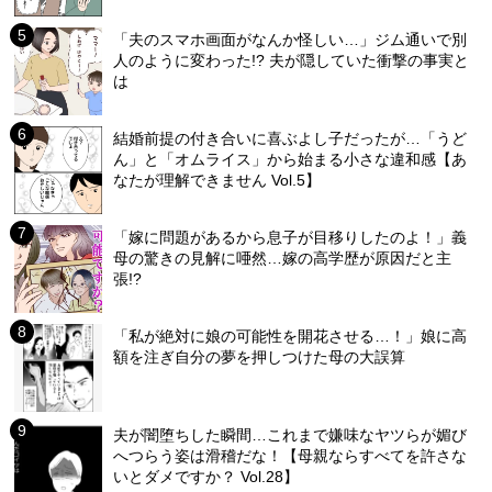
「夫のスマホ画面がなんか怪しい…」ジム通いで別
人のように変わった!? 夫が隠していた衝撃の事実と
は
結婚前提の付き合いに喜ぶよし子だったが…「うど
ん」と「オムライス」から始まる小さな違和感【あ
なたが理解できません Vol.5】
「嫁に問題があるから息子が目移りしたのよ！」義
母の驚きの見解に唖然…嫁の高学歴が原因だと主
張!?
「私が絶対に娘の可能性を開花させる…！」娘に高
額を注ぎ自分の夢を押しつけた母の大誤算
夫が闇堕ちした瞬間…これまで嫌味なヤツらが媚び
へつらう姿は滑稽だな！【母親ならすべてを許さな
いとダメですか？ Vol.28】