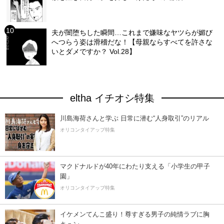
夫が闇堕ちした瞬間…これまで嫌味なヤツらが媚び
へつらう姿は滑稽だな！【母親ならすべてを許さな
いとダメですか？ Vol.28】
eltha イチオシ特集
川島海荷さんと学ぶ 日常に潜む“人身取引”のリアル
オリコンタイアップ特集
マクドナルドが40年にわたり支える「小学生の甲子
園」
オリコンタイアップ特集
イケメンてんこ盛り！尊すぎる男子の純情ラブに胸