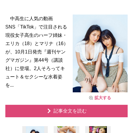
中高生に人気の動画
SNS「TikTok」で注目される
現役女子高生のハーフ姉妹・
エリカ（18）とマリナ（16）
が、10月1日発売『週刊ヤン
グマガジン』第44号（講談
社）に登場。2人そろってキ
ュート＆セクシーな水着姿
を...
拡大する
記事全文を読む