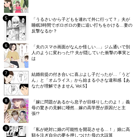
「うるさいから子どもを連れて外に行って？」夫が
睡眠3時間でボロボロの妻に追い打ちをかける…妻の
反撃なるか？
「夫のスマホ画面がなんか怪しい…」ジム通いで別
人のように変わった!? 夫が隠していた衝撃の事実と
は
結婚前提の付き合いに喜ぶよし子だったが…「うど
ん」と「オムライス」から始まる小さな違和感【あ
なたが理解できません Vol.5】
「嫁に問題があるから息子が目移りしたのよ！」義
母の驚きの見解に唖然…嫁の高学歴が原因だと主
張!?
「私が絶対に娘の可能性を開花させる…！」娘に高
額を注ぎ自分の夢を押しつけた母の大誤算