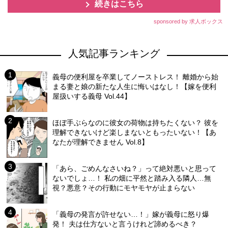
続きはこちら
sponsored by 求人ボックス
人気記事ランキング
義母の便利屋を卒業してノーストレス！ 離婚から始
まる妻と娘の新たな人生に悔いはなし！【嫁を便利
屋扱いする義母 Vol.44】
ほぼ手ぶらなのに彼女の荷物は持ちたくない？ 彼を
理解できないけど楽しまないともったいない！【あ
なたが理解できません Vol.8】
「あら、ごめんなさいね？」って絶対悪いと思って
ないでしょ…！ 私の畑に平然と踏み入る隣人…無
視？悪意？その行動にモヤモヤが止まらない
「義母の発言が許せない…！」嫁が義母に怒り爆
発！ 夫は仕方ないと言うけれど諦めるべき？