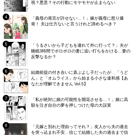
視？悪意？その行動にモヤモヤが止まらない
「義母の発言が許せない…！」嫁が義母に怒り爆
発！ 夫は仕方ないと言うけれど諦めるべき？
「うるさいから子どもを連れて外に行って？」夫が
睡眠3時間でボロボロの妻に追い打ちをかける…妻の
反撃なるか？
結婚前提の付き合いに喜ぶよし子だったが…「うど
ん」と「オムライス」から始まる小さな違和感【あ
なたが理解できません Vol.5】
「私が絶対に娘の可能性を開花させる…！」娘に高
額を注ぎ自分の夢を押しつけた母の大誤算
「元嫁と別れた理由ってそれ？」友人から夫の過去
を突っ込まれ不安…信じて結婚した夫の過去まで信