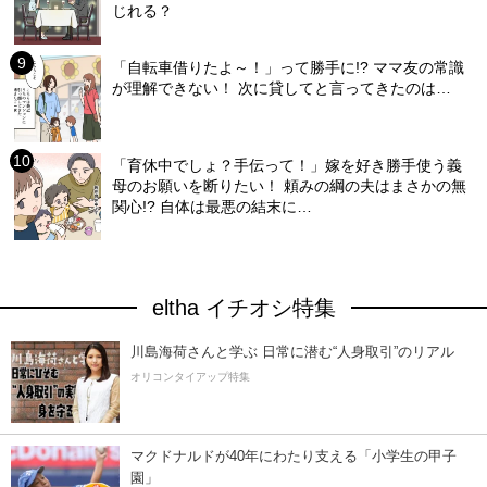
じれる？
「自転車借りたよ～！」って勝手に!? ママ友の常識
が理解できない！ 次に貸してと言ってきたのは…
「育休中でしょ？手伝って！」嫁を好き勝手使う義
母のお願いを断りたい！ 頼みの綱の夫はまさかの無
関心!? 自体は最悪の結末に…
eltha イチオシ特集
川島海荷さんと学ぶ 日常に潜む“人身取引”のリアル
オリコンタイアップ特集
マクドナルドが40年にわたり支える「小学生の甲子
園」