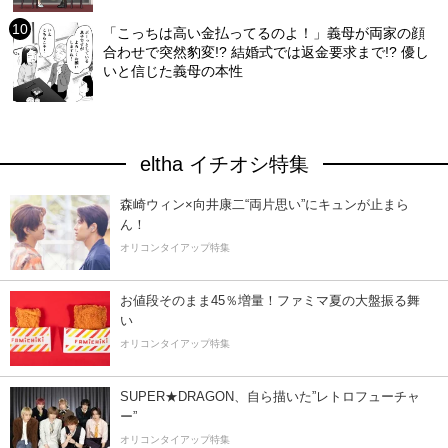
「こっちは高い金払ってるのよ！」義母が両家の顔
合わせで突然豹変!? 結婚式では返金要求まで!? 優し
いと信じた義母の本性
eltha イチオシ特集
森崎ウィン×向井康二“両片思い”にキュンが止まら
ん！
オリコンタイアップ特集
お値段そのまま45％増量！ファミマ夏の大盤振る舞
い
オリコンタイアップ特集
SUPER★DRAGON、自ら描いた”レトロフューチャ
ー”
オリコンタイアップ特集