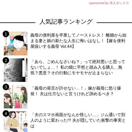
sponsored by 求人ボックス
人気記事ランキング
義母の便利屋を卒業してノーストレス！ 離婚から始
まる妻と娘の新たな人生に悔いはなし！【嫁を便利
屋扱いする義母 Vol.44】
「あら、ごめんなさいね？」って絶対悪いと思って
ないでしょ…！ 私の畑に平然と踏み入る隣人…無
視？悪意？その行動にモヤモヤが止まらない
「義母の発言が許せない…！」嫁が義母に怒り爆
発！ 夫は仕方ないと言うけれど諦めるべき？
「夫のスマホ画面がなんか怪しい…」ジム通いで別
人のように変わった!? 夫が隠していた衝撃の事実と
は