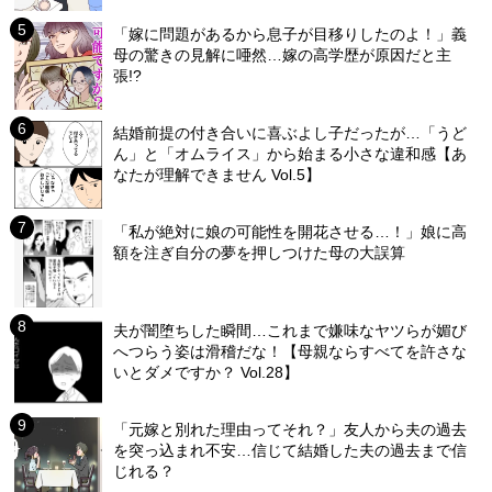
「嫁に問題があるから息子が目移りしたのよ！」義
母の驚きの見解に唖然…嫁の高学歴が原因だと主
張!?
結婚前提の付き合いに喜ぶよし子だったが…「うど
ん」と「オムライス」から始まる小さな違和感【あ
なたが理解できません Vol.5】
「私が絶対に娘の可能性を開花させる…！」娘に高
額を注ぎ自分の夢を押しつけた母の大誤算
夫が闇堕ちした瞬間…これまで嫌味なヤツらが媚び
へつらう姿は滑稽だな！【母親ならすべてを許さな
いとダメですか？ Vol.28】
「元嫁と別れた理由ってそれ？」友人から夫の過去
を突っ込まれ不安…信じて結婚した夫の過去まで信
じれる？