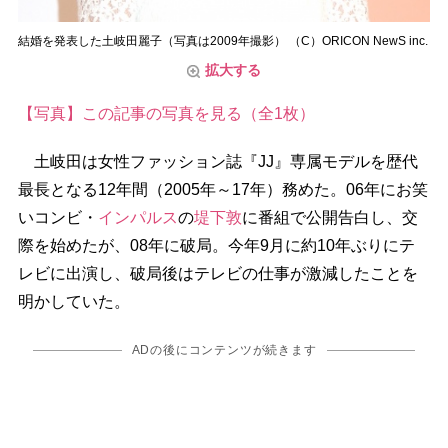
結婚を発表した土岐田麗子（写真は2009年撮影） （C）ORICON NewS inc.
拡大する
【写真】この記事の写真を見る（全1枚）
土岐田は女性ファッション誌『JJ』専属モデルを歴代
最長となる12年間（2005年～17年）務めた。06年にお笑
いコンビ・
インパルス
の
堤下敦
に番組で公開告白し、交
際を始めたが、08年に破局。今年9月に約10年ぶりにテ
レビに出演し、破局後はテレビの仕事が激減したことを
明かしていた。
ADの後にコンテンツが続きます