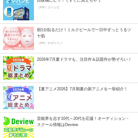
自販機にピッ！ですぐに買えちゃう
（PR）ジハンピ
朝1分貼るだけ！ミルクピールで一日中ずっとうるツ
ヤ肌
（PR）サボリーノ
2026年7月夏ドラマも、注目作＆話題作が勢ぞろい！
【夏アニメ2026】7月期夏の新アニメを一挙紹介！
芸能界を志す10代～20代を応援！オーディション・
スクール情報はDeview