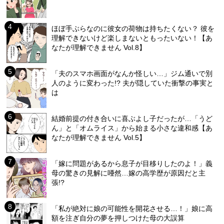
ほぼ手ぶらなのに彼女の荷物は持ちたくない？ 彼を
理解できないけど楽しまないともったいない！【あ
なたが理解できません Vol.8】
「夫のスマホ画面がなんか怪しい…」ジム通いで別
人のように変わった!? 夫が隠していた衝撃の事実と
は
結婚前提の付き合いに喜ぶよし子だったが…「うど
ん」と「オムライス」から始まる小さな違和感【あ
なたが理解できません Vol.5】
「嫁に問題があるから息子が目移りしたのよ！」義
母の驚きの見解に唖然…嫁の高学歴が原因だと主
張!?
「私が絶対に娘の可能性を開花させる…！」娘に高
額を注ぎ自分の夢を押しつけた母の大誤算