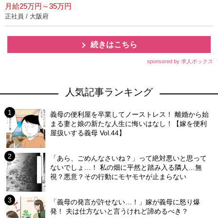
月給25万円～35万円
正社員 / 大阪府
続きはこちら
sponsored by 求人ボックス
人気記事ランキング
義母の便利屋を卒業してノーストレス！ 離婚から始
まる妻と娘の新たな人生に悔いはなし！【嫁を便利
屋扱いする義母 Vol.44】
「あら、ごめんなさいね？」って絶対悪いと思って
ないでしょ…！ 私の畑に平然と踏み入る隣人…無
視？悪意？その行動にモヤモヤが止まらない
「義母の発言が許せない…！」嫁が義母に怒り爆
発！ 夫は仕方ないと言うけれど諦めるべき？