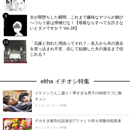
夫が闇堕ちした瞬間…これまで嫌味なヤツらが媚び
へつらう姿は滑稽だな！【母親ならすべてを許さな
いとダメですか？ Vol.28】
「元嫁と別れた理由ってそれ？」友人から夫の過去
を突っ込まれ不安…信じて結婚した夫の過去まで信
じれる？
eltha イチオシ特集
イケメンてんこ盛り！尊すぎる男子の純情ラブに胸
キュン
オリコンタイアップ特集
デカすぎ都市伝説発生!?ファミマ45％増量作戦再来
オリコンタイアップ特集