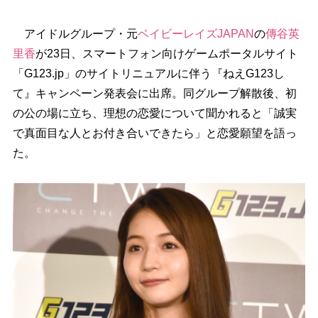
アイドルグループ・元
ベイビーレイズJAPAN
の
傳谷英
里香
が23日、スマートフォン向けゲームポータルサイト
「G123.jp」のサイトリニュアルに伴う『ねえG123し
て』キャンペーン発表会に出席。同グループ解散後、初
の公の場に立ち、理想の恋愛について聞かれると「誠実
で真面目な人とお付き合いできたら」と恋愛願望を語っ
た。