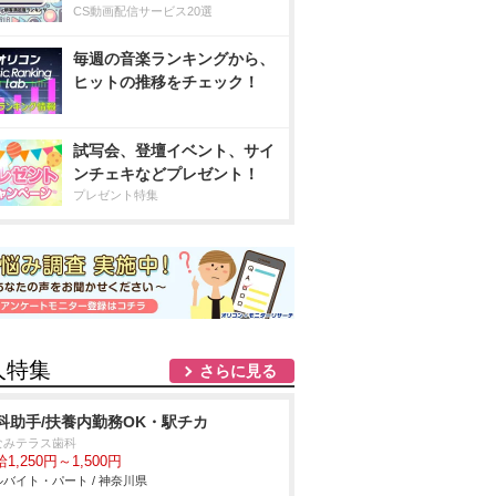
CS動画配信サービス20選
毎週の音楽ランキングから、
ヒットの推移をチェック！
試写会、登壇イベント、サイ
ンチェキなどプレゼント！
プレゼント特集
人特集
さらに見る
科助手/扶養内勤務OK・駅チカ
なみテラス歯科
1,250円～1,500円
バイト・パート / 神奈川県