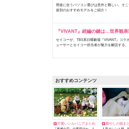
用途に合うパソコン選びは意外と難しい。そこ
途別のおすすめモデルをご紹介！
『VIVANT』続編の鍵は…世界観
セイコーが、TBS系日曜劇場『VIVANT』コ
ューサーとセイコー担当者が魅力を解説する。
おすすめコンテンツ
可愛いシルバニアまとめ
癒やしの猫ま
『鬼滅の刃』の再現ほか、人
人気タレント猫、