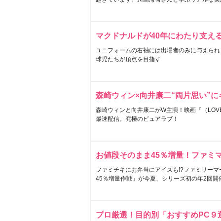
マクドナルドが40年にわたり支え
ユニフォームの右袖には出場者のみに与えられ
球児たちが頂点を目指す
森崎ウィン×向井康二“両片思い”
森崎ウィンと向井康二がW主演！映画『（LOVE S
最速配信。究極のピュアラブ！
お値段そのまま45％増量！ファミ
ファミチキにお弁当にアイスも!?ファミリーマ
45％増量作戦」が今夏、シリーズ初の年2回開
プロ厳選！目的別「おすすめPC９