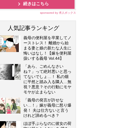
続きはこちら
sponsored by 求人ボックス
人気記事ランキング
義母の便利屋を卒業してノ
ーストレス！ 離婚から始
まる妻と娘の新たな人生に
悔いはなし！【嫁を便利屋
扱いする義母 Vol.44】
「あら、ごめんなさい
ね？」って絶対悪いと思っ
てないでしょ…！ 私の畑
に平然と踏み入る隣人…無
視？悪意？その行動にモヤ
モヤが止まらない
「義母の発言が許せな
い…！」嫁が義母に怒り爆
発！ 夫は仕方ないと言う
けれど諦めるべき？
ほぼ手ぶらなのに彼女の荷