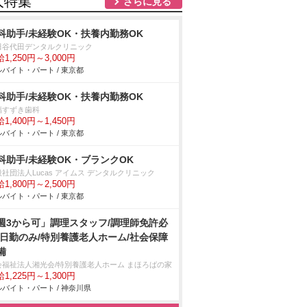
人特集
さらに見る
科助手/未経験OK・扶養内勤務OK
田谷代田デンタルクリニック
1,250円～3,000円
バイト・パート / 東京都
科助手/未経験OK・扶養内勤務OK
福すずき歯科
1,400円～1,450円
バイト・パート / 東京都
科助手/未経験OK・ブランクOK
社団法人Lucas アイムス デンタルクリニック
1,800円～2,500円
バイト・パート / 東京都
週3から可」調理スタッフ/調理師免許必
/日勤のみ/特別養護老人ホーム/社会保障
備
会福祉法人湘光会/特別養護老人ホーム まほろばの家
1,225円～1,300円
バイト・パート / 神奈川県