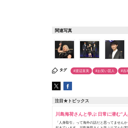
関連写真
タグ
#渡辺直美
#お笑い芸人
#吉
注目★トピックス
川島海荷さんと学ぶ 日常に潜む“人
「人身取引」って海外の話だと思ってませんか
起きています。川島海荷さんと学ぶリアルな実