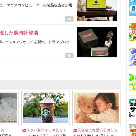
で、マウスコンピューターの製品担当者が用
表現した腕時計登場
ラボレーションウオッチを製作。ドラマプロデ
とめ
スタバ新作イッキ見せ！
天使級に可愛い子供たち
猫写真集…
いくつ知ってる？ スタバ新
ペットと子供の仲良しショッ