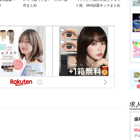
リ
作まとめ
ト他、SNS話題キッズまとめ
求
歯
み
時給
アル