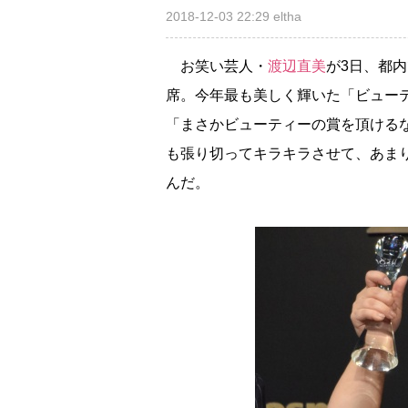
2018-12-03 22:29
eltha
お笑い芸人・
渡辺直美
が3日、都内で
席。今年最も美しく輝いた「ビュー
「まさかビューティーの賞を頂ける
も張り切ってキラキラさせて、あま
んだ。