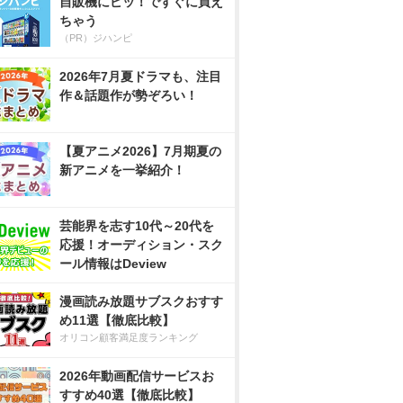
自販機にピッ！ですぐに買え
ちゃう
（PR）ジハンピ
2026年7月夏ドラマも、注目
作＆話題作が勢ぞろい！
【夏アニメ2026】7月期夏の
新アニメを一挙紹介！
芸能界を志す10代～20代を
応援！オーディション・スク
ール情報はDeview
漫画読み放題サブスクおすす
め11選【徹底比較】
オリコン顧客満足度ランキング
2026年動画配信サービスお
すすめ40選【徹底比較】