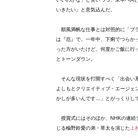
いきたい」と意気込んだ。
順風満帆な仕事とは対照的に「プラ
は『厄』で。一年中、下痢でつらか
った方がいたけど、何度かご飯に行
とトーンダウン。
そんな現状を打開すべく「出会い系
よしもとクリエイティブ・エージェ
かしが多いんです…」とがっくりし
授賞式にはそのほか、NHKの連続
じる楡野鈴愛の弟・草太を演じた
上