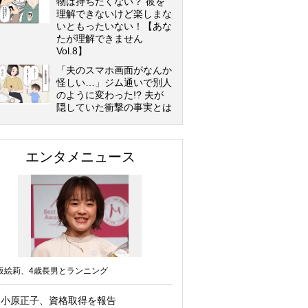
物は持ちたくない？ 彼を
理解できないけど楽しまな
いともったいない！【あな
たが理解できません
Vol.8】
「夫のスマホ画面がなんか
怪しい…」ジム通いで別人
のように変わった!? 夫が
隠していた衝撃の事実とは
エンタメニュース
坂絵莉、4歳長男とランニング
小原正子、資格取得を報告