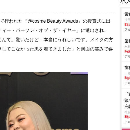
求
歯
世
行われた『@cosme Beauty Awards』の授賞式に出
時給
ティー・パーソン・オブ・ザ・イヤー」に選出され、
アル
なんて。驚いたけど、本当にうれしいです。メイクの方
歯
永
りしてこなかった黒を着てきました」と満面の笑みで喜
時給
アル
歯
一般
時給
アル
「
須
完
社
時給
アル