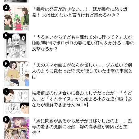
「義母の発言が許せない…！」嫁が義母に怒り爆
発！ 夫は仕方ないと言うけれど諦めるべき？
「うるさいから子どもを連れて外に行って？」夫が
睡眠3時間でボロボロの妻に追い打ちをかける…妻の
反撃なるか？
「夫のスマホ画面がなんか怪しい…」ジム通いで別
人のように変わった!? 夫が隠していた衝撃の事実と
は
結婚前提の付き合いに喜ぶよし子だったが…「うど
ん」と「オムライス」から始まる小さな違和感【あ
なたが理解できません Vol.5】
「嫁に問題があるから息子が目移りしたのよ！」義
母の驚きの見解に唖然…嫁の高学歴が原因だと主
張!?