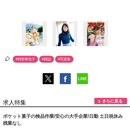
#阿部華也子
#雑誌
#写真集
さらに見る
求人特集
ポケット菓子の検品作業/安心の大手企業!日勤 土日祝休み
残業なし