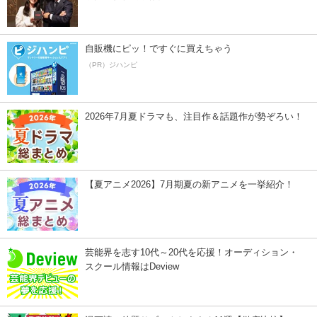
自販機にピッ！ですぐに買えちゃう
（PR）ジハンピ
2026年7月夏ドラマも、注目作＆話題作が勢ぞろい！
【夏アニメ2026】7月期夏の新アニメを一挙紹介！
芸能界を志す10代～20代を応援！オーディション・
スクール情報はDeview