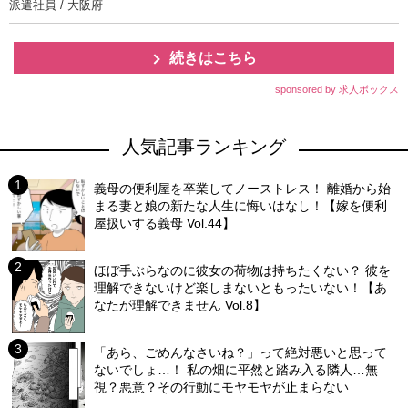
派遣社員 / 大阪府
続きはこちら
sponsored by 求人ボックス
人気記事ランキング
義母の便利屋を卒業してノーストレス！ 離婚から始
まる妻と娘の新たな人生に悔いはなし！【嫁を便利
屋扱いする義母 Vol.44】
ほぼ手ぶらなのに彼女の荷物は持ちたくない？ 彼を
理解できないけど楽しまないともったいない！【あ
なたが理解できません Vol.8】
「あら、ごめんなさいね？」って絶対悪いと思って
ないでしょ…！ 私の畑に平然と踏み入る隣人…無
視？悪意？その行動にモヤモヤが止まらない