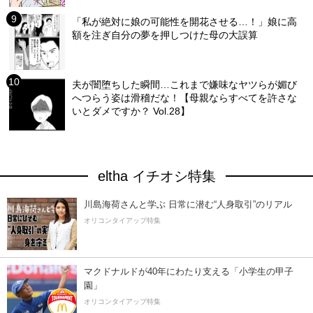
「私が絶対に娘の可能性を開花させる…！」娘に高
額を注ぎ自分の夢を押しつけた母の大誤算
夫が闇堕ちした瞬間…これまで嫌味なヤツらが媚び
へつらう姿は滑稽だな！【母親ならすべてを許さな
いとダメですか？ Vol.28】
eltha イチオシ特集
川島海荷さんと学ぶ 日常に潜む“人身取引”のリアル
オリコンタイアップ特集
マクドナルドが40年にわたり支える「小学生の甲子
園」
オリコンタイアップ特集