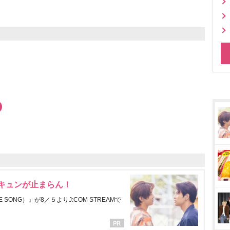
にキュンが止まらん！
ONG）』が8／５よりJ:COM STREAMで