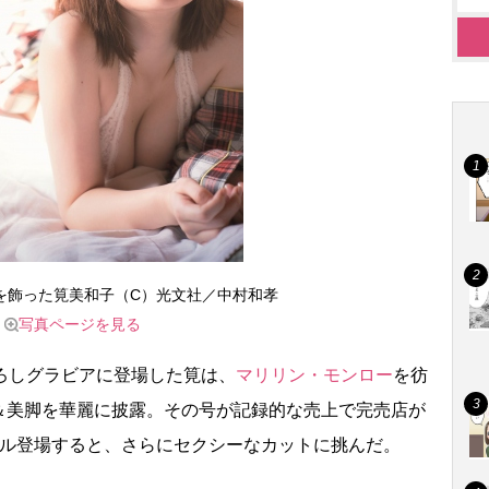
紙を飾った筧美和子（C）光文社／中村和孝
写真ページを見る
ろしグラビアに登場した筧は、
マリリン・モンロー
を彷
＆美脚を華麗に披露。その号が記録的な売上で完売店が
ール登場すると、さらにセクシーなカットに挑んだ。