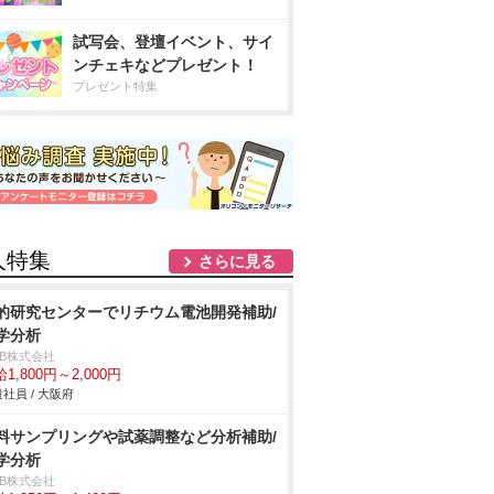
試写会、登壇イベント、サイ
ンチェキなどプレゼント！
プレゼント特集
人特集
さらに見る
的研究センターでリチウム電池開発補助/
学分析
DB株式会社
1,800円～2,000円
社員 / 大阪府
料サンプリングや試薬調整など分析補助/
学分析
DB株式会社