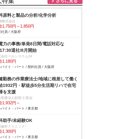
人特集
さらに見る
料原料と製品の分析/化学分析
DB株式会社
1,750円～1,850円
社員 / 大阪府
電力の事務/単発8日間/電話対応な
/17:30退社/8月開始
式会社ベルシステム24
1,180円
バイト・パート / 契約社員 / 大阪府
健勤務の作業療法士/地域に根差して働く
給1932円・駅徒歩5分生活期リハで在宅
帰を支援
会医療法人財団 仁医会
1,932円～
バイト・パート / 東京都
科助手/未経験OK
川歯科クリニック
1,300円
バイト・パート / 東京都