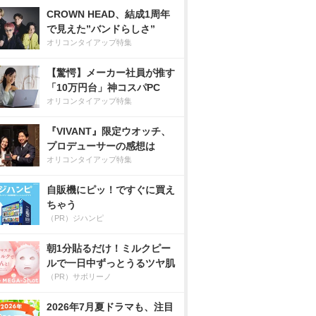
CROWN HEAD、結成1周年
で見えた”バンドらしさ”
オリコンタイアップ特集
【驚愕】メーカー社員が推す
「10万円台」神コスパPC
オリコンタイアップ特集
『VIVANT』限定ウオッチ、
プロデューサーの感想は
オリコンタイアップ特集
自販機にピッ！ですぐに買え
ちゃう
（PR）ジハンピ
朝1分貼るだけ！ミルクピー
ルで一日中ずっとうるツヤ肌
（PR）サボリーノ
2026年7月夏ドラマも、注目