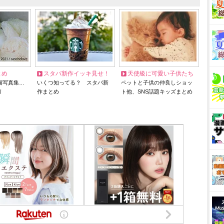
とめ
スタバ新作イッキ見せ！
天使級に可愛い子供たち
猫写真集…
いくつ知ってる？ スタバ新
ペットと子供の仲良しショッ
リ
作まとめ
ト他、SNS話題キッズまとめ