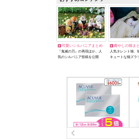
可愛いシルバニアまとめ
癒やしの猫ま
『鬼滅の刃』の再現ほか、人
人気タレント猫、
気のシルバニア投稿を公開
キュートな猫ズラ