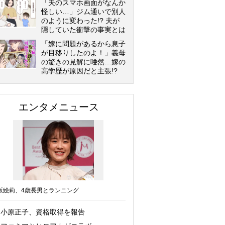
「夫のスマホ画面がなんか
怪しい…」ジム通いで別人
のように変わった!? 夫が
隠していた衝撃の事実とは
「嫁に問題があるから息子
が目移りしたのよ！」義母
の驚きの見解に唖然…嫁の
高学歴が原因だと主張!?
エンタメニュース
坂絵莉、4歳長男とランニング
小原正子、資格取得を報告