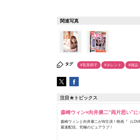
関連写真
タグ
#筧美和子
#タレント
#雑誌
注目★トピックス
森崎ウィン×向井康二“両片思い”
森崎ウィンと向井康二がW主演！映画『（LOVE S
最速配信。究極のピュアラブ！