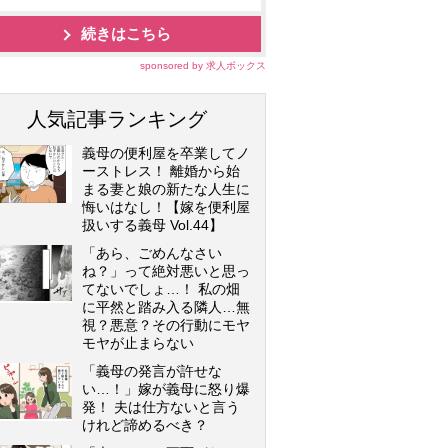
続きはこちら
sponsored by 求人ボックス
人気記事ランキング
義母の便利屋を卒業してノ
ーストレス！ 離婚から始
まる妻と娘の新たな人生に
悔いはなし！【嫁を便利屋
扱いする義母 Vol.44】
「あら、ごめんなさい
ね？」って絶対悪いと思っ
てないでしょ…！ 私の畑
に平然と踏み入る隣人…無
視？悪意？その行動にモヤ
モヤが止まらない
「義母の発言が許せな
い…！」嫁が義母に怒り爆
発！ 夫は仕方ないと言う
けれど諦めるべき？