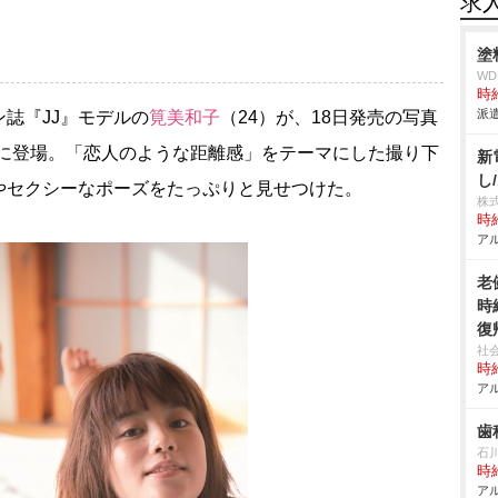
求
塗
W
時給
派遣
誌『JJ』モデルの
筧美和子
（24）が、18日発売の写真
紙に登場。「恋人のような距離感」をテーマにした撮り下
新
し
やセクシーなポーズをたっぷりと見せつけた。
株
時給
アル
老
時
復
社
時給
アル
歯
石
時給
アル