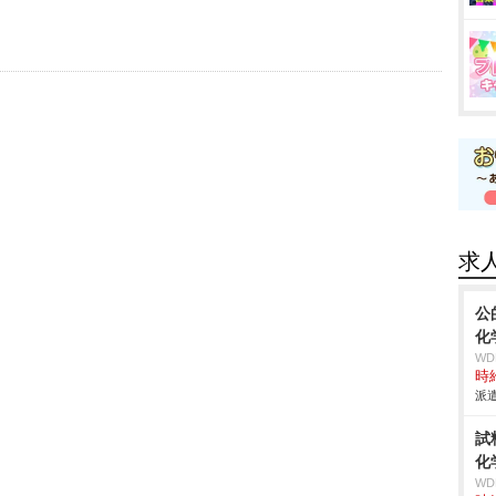
求
公
化
W
時給
派遣
試
化
W