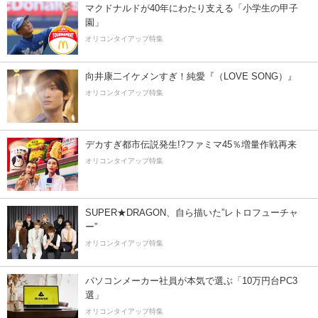
マクドナルドが40年にわたり支える「小学生の甲子
園」
オリコンタイアップ特集
向井康二イケメンすぎ！純愛『（LOVE SONG）』
オリコンタイアップ特集
デカすぎ都市伝説発生!?ファミマ45％増量作戦再来
オリコンタイアップ特集
SUPER★DRAGON、自ら描いた”レトロフューチャ
ー”
オリコンタイアップ特集
パソコンメーカー社員が本気で選ぶ「10万円台PC3
選」
オリコンタイアップ特集