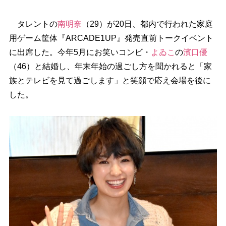
タレントの
南明奈
（29）が20日、都内で行われた家庭
用ゲーム筐体『ARCADE1UP』発売直前トークイベント
に出席した。今年5月にお笑いコンビ・
よゐこ
の
濱口優
（46）と結婚し、年末年始の過ごし方を聞かれると「家
族とテレビを見て過ごします」と笑顔で応え会場を後に
した。