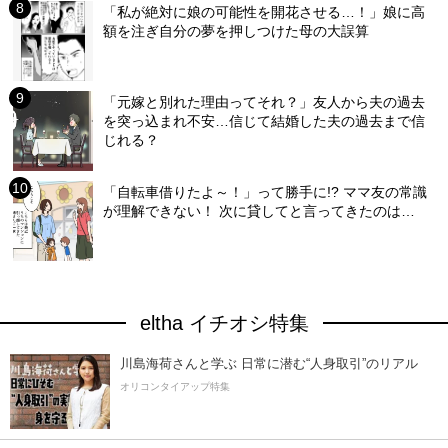
「私が絶対に娘の可能性を開花させる…！」娘に高
額を注ぎ自分の夢を押しつけた母の大誤算
「元嫁と別れた理由ってそれ？」友人から夫の過去
を突っ込まれ不安…信じて結婚した夫の過去まで信
じれる？
「自転車借りたよ～！」って勝手に!? ママ友の常識
が理解できない！ 次に貸してと言ってきたのは…
eltha イチオシ特集
川島海荷さんと学ぶ 日常に潜む“人身取引”のリアル
オリコンタイアップ特集