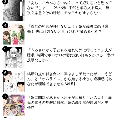
「あら、ごめんなさいね？」って絶対悪いと思って
ないでしょ…！ 私の畑に平然と踏み入る隣人…無
視？悪意？その行動にモヤモヤが止まらない
「義母の発言が許せない…！」嫁が義母に怒り爆
発！ 夫は仕方ないと言うけれど諦めるべき？
「うるさいから子どもを連れて外に行って？」夫が
睡眠3時間でボロボロの妻に追い打ちをかける…妻の
反撃なるか？
結婚前提の付き合いに喜ぶよし子だったが…「うど
ん」と「オムライス」から始まる小さな違和感【あ
なたが理解できません Vol.5】
「嫁に問題があるから息子が目移りしたのよ！」義
母の驚きの見解に唖然…嫁の高学歴が原因だと主
張!?