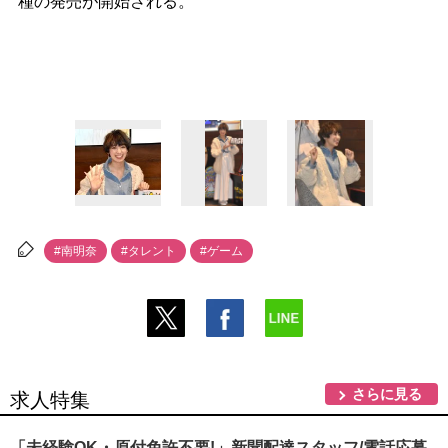
種の発売が開始される。
#南明奈
#タレント
#ゲーム
さらに見る
求人特集
「未経験OK・原付免許不要!」新聞配達スタッフ/電話応募