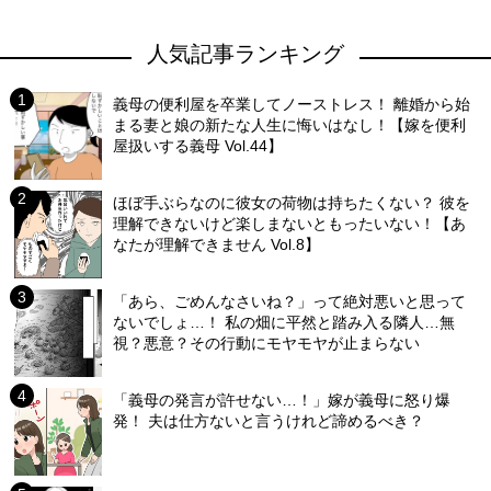
人気記事ランキング
義母の便利屋を卒業してノーストレス！ 離婚から始
まる妻と娘の新たな人生に悔いはなし！【嫁を便利
屋扱いする義母 Vol.44】
ほぼ手ぶらなのに彼女の荷物は持ちたくない？ 彼を
理解できないけど楽しまないともったいない！【あ
なたが理解できません Vol.8】
「あら、ごめんなさいね？」って絶対悪いと思って
ないでしょ…！ 私の畑に平然と踏み入る隣人…無
視？悪意？その行動にモヤモヤが止まらない
「義母の発言が許せない…！」嫁が義母に怒り爆
発！ 夫は仕方ないと言うけれど諦めるべき？