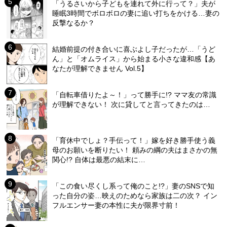
「うるさいから子どもを連れて外に行って？」夫が
睡眠3時間でボロボロの妻に追い打ちをかける…妻の
反撃なるか？
結婚前提の付き合いに喜ぶよし子だったが…「うど
ん」と「オムライス」から始まる小さな違和感【あ
なたが理解できません Vol.5】
「自転車借りたよ～！」って勝手に!? ママ友の常識
が理解できない！ 次に貸してと言ってきたのは…
「育休中でしょ？手伝って！」嫁を好き勝手使う義
母のお願いを断りたい！ 頼みの綱の夫はまさかの無
関心!? 自体は最悪の結末に…
「この食い尽くし系って俺のこと!?」妻のSNSで知
った自分の姿…映えのためなら家族は二の次？ イン
フルエンサー妻の本性に夫が限界寸前！