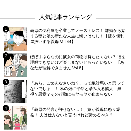
人気記事ランキング
義母の便利屋を卒業してノーストレス！ 離婚から始
まる妻と娘の新たな人生に悔いはなし！【嫁を便利
屋扱いする義母 Vol.44】
ほぼ手ぶらなのに彼女の荷物は持ちたくない？ 彼を
理解できないけど楽しまないともったいない！【あ
なたが理解できません Vol.8】
「あら、ごめんなさいね？」って絶対悪いと思って
ないでしょ…！ 私の畑に平然と踏み入る隣人…無
視？悪意？その行動にモヤモヤが止まらない
「義母の発言が許せない…！」嫁が義母に怒り爆
発！ 夫は仕方ないと言うけれど諦めるべき？