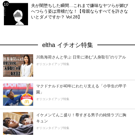
夫が闇堕ちした瞬間…これまで嫌味なヤツらが媚び
へつらう姿は滑稽だな！【母親ならすべてを許さな
いとダメですか？ Vol.28】
eltha イチオシ特集
川島海荷さんと学ぶ 日常に潜む“人身取引”のリアル
オリコンタイアップ特集
マクドナルドが40年にわたり支える「小学生の甲子
園」
オリコンタイアップ特集
イケメンてんこ盛り！尊すぎる男子の純情ラブに胸
キュン
オリコンタイアップ特集