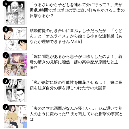
「うるさいから子どもを連れて外に行って？」夫が
睡眠3時間でボロボロの妻に追い打ちをかける…妻の
反撃なるか？
結婚前提の付き合いに喜ぶよし子だったが…「うど
ん」と「オムライス」から始まる小さな違和感【あ
なたが理解できません Vol.5】
「嫁に問題があるから息子が目移りしたのよ！」義
母の驚きの見解に唖然…嫁の高学歴が原因だと主
張!?
「私が絶対に娘の可能性を開花させる…！」娘に高
額を注ぎ自分の夢を押しつけた母の大誤算
「夫のスマホ画面がなんか怪しい…」ジム通いで別
人のように変わった!? 夫が隠していた衝撃の事実と
は