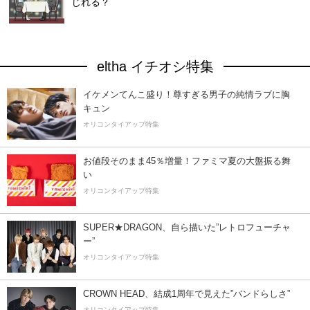
じれる？
eltha イチオシ特集
イケメンてんこ盛り！尊すぎる男子の純情ラブに胸
キュン
オリコンタイアップ特集
お値段そのまま45％増量！ファミマ夏の大盤振る舞
い
オリコンタイアップ特集
SUPER★DRAGON、自ら描いた”レトロフューチャ
ー”
オリコンタイアップ特集
CROWN HEAD、結成1周年で見えた”バンドらしさ”
オリコンタイアップ特集