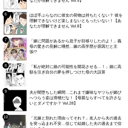
なたが理解できません Vol.5】
ほぼ手ぶらなのに彼女の荷物は持ちたくない？ 彼を
理解できないけど楽しまないともったいない！【あ
なたが理解できません Vol.8】
「嫁に問題があるから息子が目移りしたのよ！」義
母の驚きの見解に唖然…嫁の高学歴が原因だと主
張!?
「私が絶対に娘の可能性を開花させる…！」娘に高
額を注ぎ自分の夢を押しつけた母の大誤算
夫が闇堕ちした瞬間…これまで嫌味なヤツらが媚び
へつらう姿は滑稽だな！【母親ならすべてを許さな
いとダメですか？ Vol.28】
「元嫁と別れた理由ってそれ？」友人から夫の過去
を突っ込まれ不安…信じて結婚した夫の過去まで信