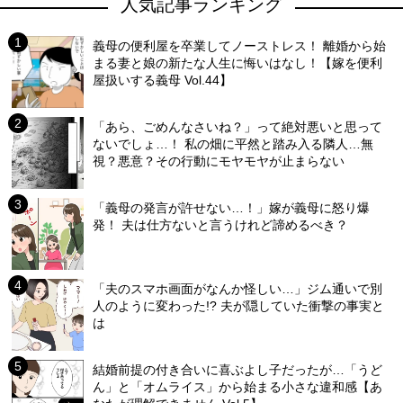
人気記事ランキング
義母の便利屋を卒業してノーストレス！ 離婚から始
まる妻と娘の新たな人生に悔いはなし！【嫁を便利
屋扱いする義母 Vol.44】
「あら、ごめんなさいね？」って絶対悪いと思って
ないでしょ…！ 私の畑に平然と踏み入る隣人…無
視？悪意？その行動にモヤモヤが止まらない
「義母の発言が許せない…！」嫁が義母に怒り爆
発！ 夫は仕方ないと言うけれど諦めるべき？
「夫のスマホ画面がなんか怪しい…」ジム通いで別
人のように変わった!? 夫が隠していた衝撃の事実と
は
結婚前提の付き合いに喜ぶよし子だったが…「うど
ん」と「オムライス」から始まる小さな違和感【あ