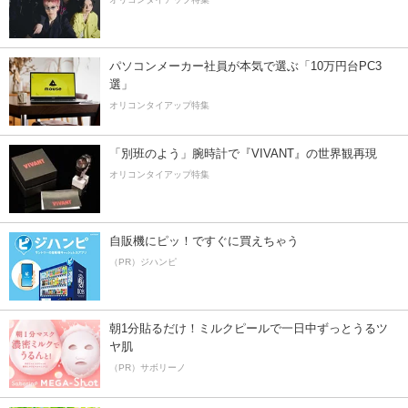
パソコンメーカー社員が本気で選ぶ「10万円台PC3
選」
オリコンタイアップ特集
「別班のよう」腕時計で『VIVANT』の世界観再現
オリコンタイアップ特集
自販機にピッ！ですぐに買えちゃう
（PR）ジハンピ
朝1分貼るだけ！ミルクピールで一日中ずっとうるツ
ヤ肌
（PR）サボリーノ