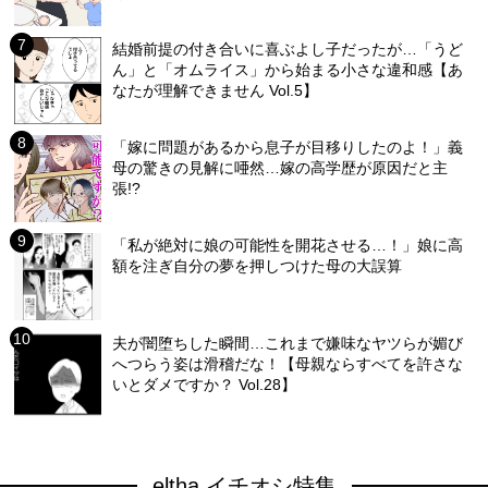
結婚前提の付き合いに喜ぶよし子だったが…「うど
ん」と「オムライス」から始まる小さな違和感【あ
なたが理解できません Vol.5】
「嫁に問題があるから息子が目移りしたのよ！」義
母の驚きの見解に唖然…嫁の高学歴が原因だと主
張!?
「私が絶対に娘の可能性を開花させる…！」娘に高
額を注ぎ自分の夢を押しつけた母の大誤算
夫が闇堕ちした瞬間…これまで嫌味なヤツらが媚び
へつらう姿は滑稽だな！【母親ならすべてを許さな
いとダメですか？ Vol.28】
eltha イチオシ特集