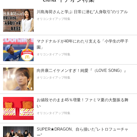
川島海荷さんと学ぶ 日常に潜む“人身取引”のリアル
オリコンタイアップ特集
マクドナルドが40年にわたり支える「小学生の甲子
園」
オリコンタイアップ特集
向井康二イケメンすぎ！純愛『（LOVE SONG）』
オリコンタイアップ特集
お値段そのまま45％増量！ファミマ夏の大盤振る舞
い
オリコンタイアップ特集
SUPER★DRAGON、自ら描いた”レトロフューチャ
ー”