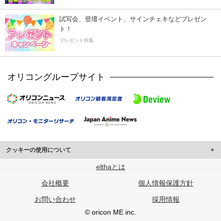
試写会、登壇イベント、サインチェキなどプレゼン
ト！
プレゼント特集
オリコングループサイト
クッキーの使用について
このサイトでは Cookie を使用して、ユーザーに合わせたコンテンツや広告の
elthaとは
表示、ソーシャル メディア機能の提供、広告の表示回数やクリック数の測定を
会社概要
個人情報保護方針
行っています。
また、ユーザーによるサイトの利用状況についても情報を収集し、ソーシャル
お問い合わせ
採用情報
メディアや広告配信、データ解析の各パートナーに提供しています。
各パートナーは、この情報とユーザーが各パートナーに提供した他の情報や、
© oricon ME inc.
ユーザーが各パートナーのサービスを使用したときに収集した他の情報を組み