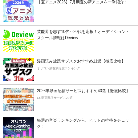
【夏アニメ2026】7月期夏の新アニメを一挙紹介！
芸能界を志す10代～20代を応援！オーディション・
スクール情報はDeview
漫画読み放題サブスクおすすめ11選【徹底比較】
オリコン顧客満足度ランキング
2026年動画配信サービスおすすめ40選【徹底比較】
CS動画配信サービス20選
毎週の音楽ランキングから、ヒットの推移をチェッ
ク！