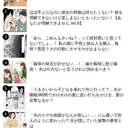
ほぼ手ぶらなのに彼女の荷物は持ちたくない？ 彼を
理解できないけど楽しまないともったいない！【あ
なたが理解できません Vol.8】
「あら、ごめんなさいね？」って絶対悪いと思って
ないでしょ…！ 私の畑に平然と踏み入る隣人…無
視？悪意？その行動にモヤモヤが止まらない
「義母の発言が許せない…！」嫁が義母に怒り爆
発！ 夫は仕方ないと言うけれど諦めるべき？
「うるさいから子どもを連れて外に行って？」夫が
睡眠3時間でボロボロの妻に追い打ちをかける…妻の
反撃なるか？
「夫のスマホ画面がなんか怪しい…」ジム通いで別
人のように変わった!? 夫が隠していた衝撃の事実と
は