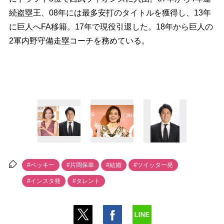
続盗塁王、08年には最多安打のタイトルを獲得し、13年
に巨人へFA移籍。17年で現役引退した。18年から巨人の
2軍内野守備走塁コーチを務めている。
#ベッキー
#片岡保幸
#結婚
#ツイッター発
#インスタ発
#タレント