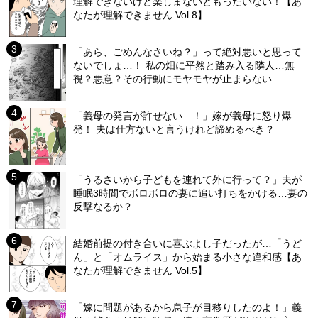
理解できないけど楽しまないともったいない！【あ
なたが理解できません Vol.8】
「あら、ごめんなさいね？」って絶対悪いと思って
ないでしょ…！ 私の畑に平然と踏み入る隣人…無
視？悪意？その行動にモヤモヤが止まらない
「義母の発言が許せない…！」嫁が義母に怒り爆
発！ 夫は仕方ないと言うけれど諦めるべき？
「うるさいから子どもを連れて外に行って？」夫が
睡眠3時間でボロボロの妻に追い打ちをかける…妻の
反撃なるか？
結婚前提の付き合いに喜ぶよし子だったが…「うど
ん」と「オムライス」から始まる小さな違和感【あ
なたが理解できません Vol.5】
「嫁に問題があるから息子が目移りしたのよ！」義