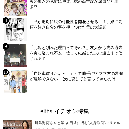
母の驚きの見解に唖然…嫁の高学歴が原因だと主
張!?
「私が絶対に娘の可能性を開花させる…！」娘に高
額を注ぎ自分の夢を押しつけた母の大誤算
「元嫁と別れた理由ってそれ？」友人から夫の過去
を突っ込まれ不安…信じて結婚した夫の過去まで信
じれる？
「自転車借りたよ～！」って勝手に!? ママ友の常識
が理解できない！ 次に貸してと言ってきたのは…
eltha イチオシ特集
川島海荷さんと学ぶ 日常に潜む“人身取引”のリアル