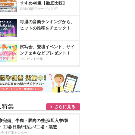
すすめ40選【徹底比較】
CS動画配信サービス20選
毎週の音楽ランキングから、
ヒットの推移をチェック！
試写会、登壇イベント、サイ
ンチェキなどプレゼント！
プレゼント特集
人特集
さらに見る
寮完備」牛肉・豚肉の整形/即入寮/製
・工場/日勤/日払い/工場・製造
式会社京栄センター