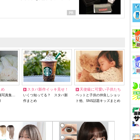
とめ
スタバ新作イッキ見せ！
天使級に可愛い子供たち
猫写真集…
いくつ知ってる？ スタバ新
ペットと子供の仲良しショッ
リ
作まとめ
ト他、SNS話題キッズまとめ