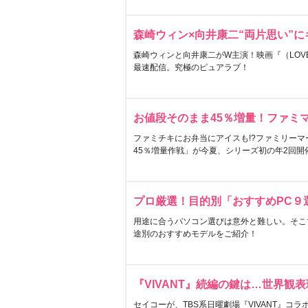
森崎ウィン×向井康二“両片思い”
森崎ウィンと向井康二がW主演！映画『（LOVE S
最速配信。究極のピュアラブ！
お値段そのまま45％増量！ファミ
ファミチキにお弁当にアイスも!?ファミリーマ
45％増量作戦」が今夏、シリーズ初の年2回開
プロ厳選！目的別「おすすめPC９
用途に合うパソコン選びは意外と難しい。そこ
途別のおすすめモデルをご紹介！
『VIVANT』続編の鍵は…世界観
セイコーが、TBS系日曜劇場『VIVANT』コ