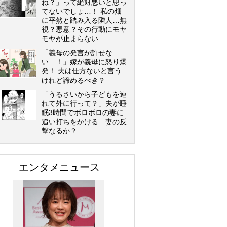
ね？」って絶対悪いと思っ
てないでしょ…！ 私の畑
に平然と踏み入る隣人…無
視？悪意？その行動にモヤ
モヤが止まらない
「義母の発言が許せな
い…！」嫁が義母に怒り爆
発！ 夫は仕方ないと言う
けれど諦めるべき？
「うるさいから子どもを連
れて外に行って？」夫が睡
眠3時間でボロボロの妻に
追い打ちをかける…妻の反
撃なるか？
エンタメニュース