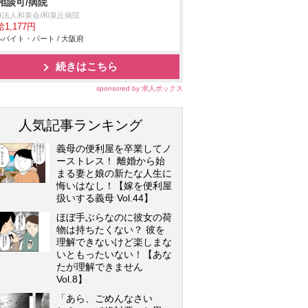
相談可/病院
療法人和泉会/和泉丘病院
1,177円
バイト・パート / 大阪府
続きはこちら
sponsored by 求人ボックス
人気記事ランキング
義母の便利屋を卒業してノ
ーストレス！ 離婚から始
まる妻と娘の新たな人生に
悔いはなし！【嫁を便利屋
扱いする義母 Vol.44】
ほぼ手ぶらなのに彼女の荷
物は持ちたくない？ 彼を
理解できないけど楽しまな
いともったいない！【あな
たが理解できません
Vol.8】
「あら、ごめんなさい