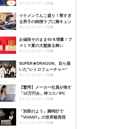
オリコンタイアップ特集
イケメンてんこ盛り！尊すぎ
る男子の純情ラブに胸キュン
オリコンタイアップ特集
お値段そのまま45％増量！フ
ァミマ夏の大盤振る舞い
オリコンタイアップ特集
SUPER★DRAGON、自ら描
いた”レトロフューチャー”
オリコンタイアップ特集
【驚愕】メーカー社員が推す
「10万円台」神コスパPC
オリコンタイアップ特集
「別班のよう」腕時計で
『VIVANT』の世界観再現
オリコンタイアップ特集