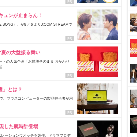
にキュンが止まらん！
ONG）』が8／５よりJ:COM STREAMで
マ夏の大盤振る舞い
ートの人気企画「お値段そのまま おかわり
催！
選」とは？
で、マウスコンピューターの製品担当者が用
表現した腕時計登場
ラボレーションウオッチを製作。ドラマプロデ