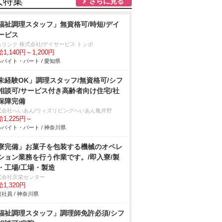
人特集
さらに見る
福祉調理スタッフ」無資格可/時短/デイ
ービス
ムリンク 株式会社/デイサービス トンボ
1,140円～1,200円
バイト・パート / 愛知県
未経験OK」調理スタッフ/無資格可/シフ
相談可/サービス付き高齢者向け住宅/社
保障完備
式会社へいあん/ウィズリビングへいあん亀井野
1,225円～
バイト・パート / 神奈川県
寮完備」お菓子を包装する機械のオペレ
ション業務を行う作業です。/即入寮/製
・工場/工場・製造
式会社京栄センター
1,320円
社員 / 神奈川県
福祉調理スタッフ」調理師免許必須/シフ