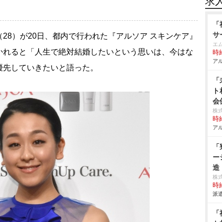
求
「
サ
（28）が20日、都内で行われた『アルソア スキンケア』
エ
かれると「人生で絶対結婚したいという思いは、今はな
時給
アル
優先していきたいと語った。
「
ト
会
株
時給
アル
「
ー
造
株
時給
派遣
「