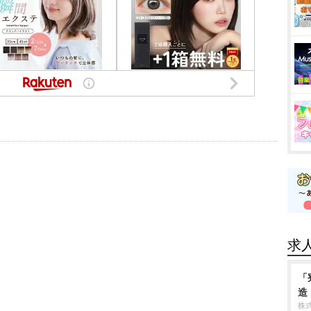
求
「
造
株