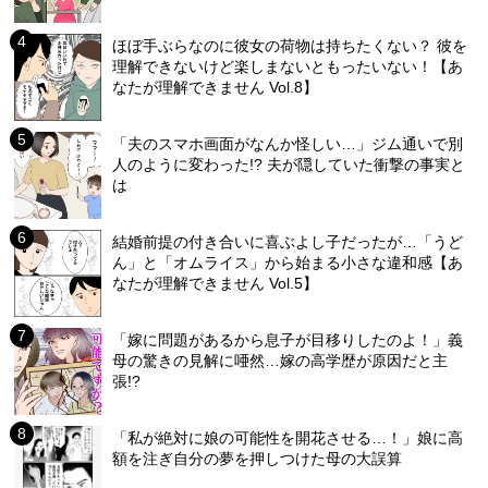
ほぼ手ぶらなのに彼女の荷物は持ちたくない？ 彼を
理解できないけど楽しまないともったいない！【あ
なたが理解できません Vol.8】
「夫のスマホ画面がなんか怪しい…」ジム通いで別
人のように変わった!? 夫が隠していた衝撃の事実と
は
結婚前提の付き合いに喜ぶよし子だったが…「うど
ん」と「オムライス」から始まる小さな違和感【あ
なたが理解できません Vol.5】
「嫁に問題があるから息子が目移りしたのよ！」義
母の驚きの見解に唖然…嫁の高学歴が原因だと主
張!?
「私が絶対に娘の可能性を開花させる…！」娘に高
額を注ぎ自分の夢を押しつけた母の大誤算