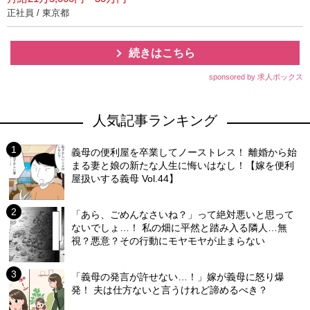
正社員 / 東京都
続きはこちら
sponsored by 求人ボックス
人気記事ランキング
義母の便利屋を卒業してノーストレス！ 離婚から始
まる妻と娘の新たな人生に悔いはなし！【嫁を便利
屋扱いする義母 Vol.44】
「あら、ごめんなさいね？」って絶対悪いと思って
ないでしょ…！ 私の畑に平然と踏み入る隣人…無
視？悪意？その行動にモヤモヤが止まらない
「義母の発言が許せない…！」嫁が義母に怒り爆
発！ 夫は仕方ないと言うけれど諦めるべき？