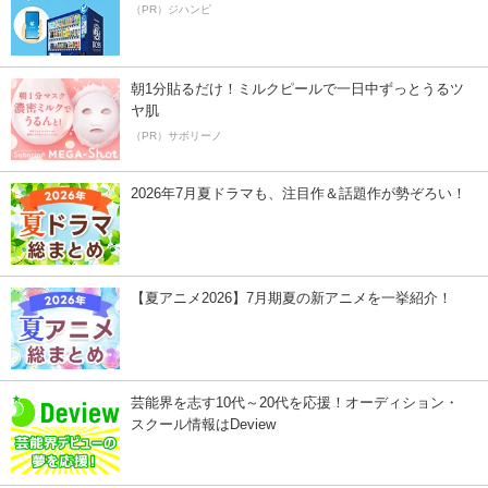
（PR）ジハンピ
朝1分貼るだけ！ミルクピールで一日中ずっとうるツ
ヤ肌
（PR）サボリーノ
2026年7月夏ドラマも、注目作＆話題作が勢ぞろい！
【夏アニメ2026】7月期夏の新アニメを一挙紹介！
芸能界を志す10代～20代を応援！オーディション・
スクール情報はDeview