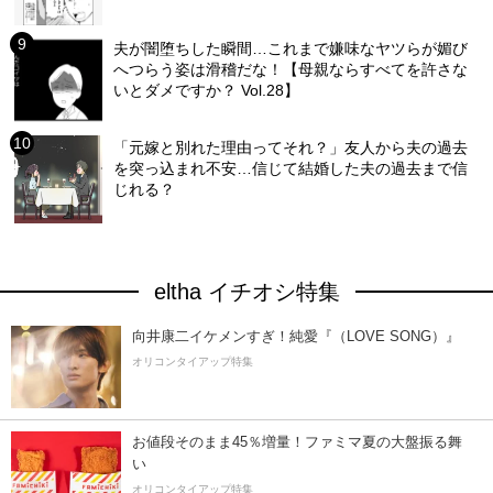
夫が闇堕ちした瞬間…これまで嫌味なヤツらが媚び
へつらう姿は滑稽だな！【母親ならすべてを許さな
いとダメですか？ Vol.28】
「元嫁と別れた理由ってそれ？」友人から夫の過去
を突っ込まれ不安…信じて結婚した夫の過去まで信
じれる？
eltha イチオシ特集
向井康二イケメンすぎ！純愛『（LOVE SONG）』
オリコンタイアップ特集
お値段そのまま45％増量！ファミマ夏の大盤振る舞
い
オリコンタイアップ特集