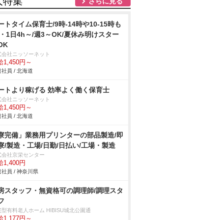
人特集
さらに見る
ートタイム保育士/9時-14時や10-15時も
k・1日4h～/週3～OK/夏休み明けスター
OK
式会社ニッソーネット
1,450円～
社員 / 北海道
ートより稼げる 効率よく働く保育士
式会社ニッソーネット
1,450円～
社員 / 北海道
寮完備」業務用プリンターの部品製造/即
寮/製造・工場/日勤/日払い/工場・製造
式会社京栄センター
1,400円
社員 / 神奈川県
房スタッフ・無資格可の調理師/調理スタ
フ
型有料老人ホーム HIBISU城北公園通
1,177円～