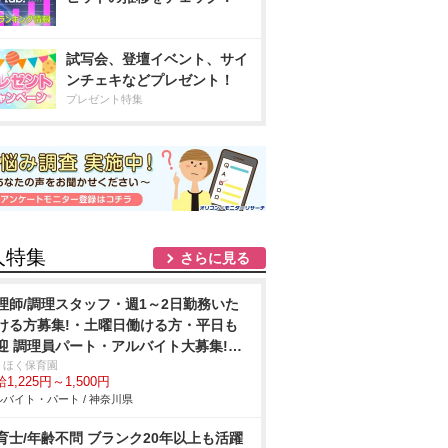
試写会、登壇イベント、サイ
ンチェキなどプレゼント！
プレゼント特集
人特集
さらに見る
理師/調理スタッフ・週1～2日勤務いた
ける方募集!・土曜日働ける方・平日も
迎 調理員パート・アルバイト大募集!小
模保育園
くほく保育園
1,225円～1,500円
バイト・パート / 神奈川県
育士/年齢不問 ブランク20年以上も活躍