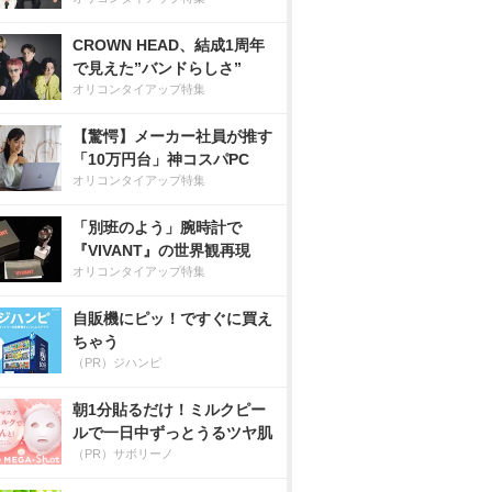
CROWN HEAD、結成1周年
で見えた”バンドらしさ”
オリコンタイアップ特集
【驚愕】メーカー社員が推す
「10万円台」神コスパPC
オリコンタイアップ特集
「別班のよう」腕時計で
『VIVANT』の世界観再現
オリコンタイアップ特集
自販機にピッ！ですぐに買え
ちゃう
（PR）ジハンピ
朝1分貼るだけ！ミルクピー
ルで一日中ずっとうるツヤ肌
（PR）サボリーノ