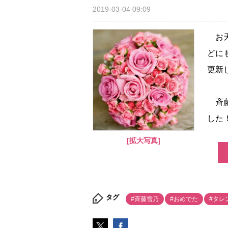
2019-03-04 09:09
お天
どに
更新
斉藤
した
[拡大写真]
タグ
#斉藤雪乃
#おめでた
#タレ