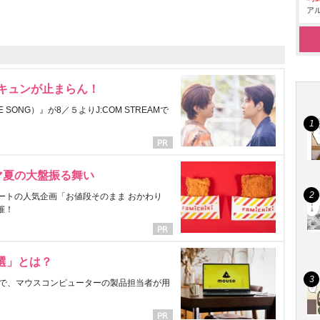
アル
にキュンが止まらん！
ONG）』が8／５よりJ:COM STREAMで
マ夏の大盤振る舞い
ートの人気企画「お値段そのまま おかわり
催！
選」とは？
で、マウスコンピューターの製品担当者が用