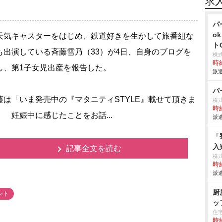
求
パ
o
気キャスターをはじめ、鉄道好きを生かして旅番組な
ト
も出演している斉藤雪乃（33）が4日、自身のブログを
株
時給
し、第1子女児出産を報告した。
派遣
パ
は「いま発売中の『マタニティSTYLE』載せて頂きま
株
時給
！ 妊娠中に感じたことをお話...
派遣
「
入
記事全文を読む
株
時給
派遣
厨
ント
ッ
住宅
時給