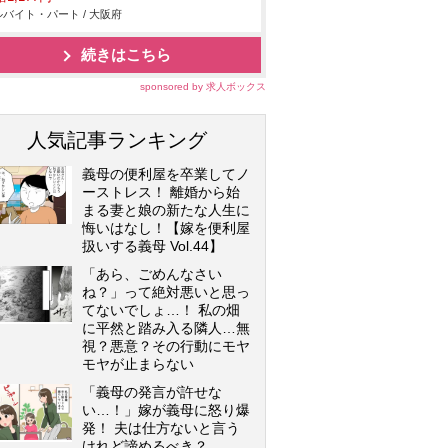
バイト・パート / 大阪府
続きはこちら
sponsored by 求人ボックス
人気記事ランキング
義母の便利屋を卒業してノ
ーストレス！ 離婚から始
まる妻と娘の新たな人生に
悔いはなし！【嫁を便利屋
扱いする義母 Vol.44】
「あら、ごめんなさい
ね？」って絶対悪いと思っ
てないでしょ…！ 私の畑
に平然と踏み入る隣人…無
視？悪意？その行動にモヤ
モヤが止まらない
「義母の発言が許せな
い…！」嫁が義母に怒り爆
発！ 夫は仕方ないと言う
けれど諦めるべき？