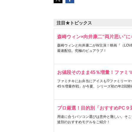
注目★トピックス
森崎ウィン×向井康二“両片思い”
森崎ウィンと向井康二がW主演！映画『（LOVE S
最速配信。究極のピュアラブ！
お値段そのまま45％増量！ファミ
ファミチキにお弁当にアイスも!?ファミリーマ
45％増量作戦」が今夏、シリーズ初の年2回開
プロ厳選！目的別「おすすめPC９
用途に合うパソコン選びは意外と難しい。そこ
途別のおすすめモデルをご紹介！