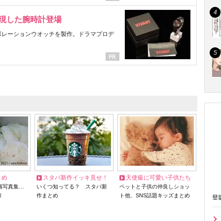
表現した腕時計登場
ラボレーションウオッチを製作。ドラマプロデ
とめ
スタバ新作イッキ見せ！
天使級に可愛い子供たち
猫写真集…
いくつ知ってる？ スタバ新
ペットと子供の仲良しショッ
リ
作まとめ
ト他、SNS話題キッズまとめ
登