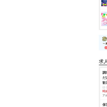
求
調
だ
歓
規
ほ
時給
アル
保