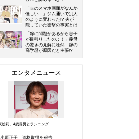
「夫のスマホ画面がなんか
怪しい…」ジム通いで別人
のように変わった!? 夫が
隠していた衝撃の事実とは
「嫁に問題があるから息子
が目移りしたのよ！」義母
の驚きの見解に唖然…嫁の
高学歴が原因だと主張!?
エンタメニュース
坂絵莉、4歳長男とランニング
小原正子、資格取得を報告