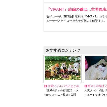
『VIVANT』続編の鍵は…世界観
セイコーが、TBS系日曜劇場『VIVANT』コ
ューサーとセイコー担当者が魅力を解説する。
おすすめコンテンツ
可愛いシルバニアまとめ
癒やしの猫ま
『鬼滅の刃』の再現ほか、人
人気タレント猫、
気のシルバニア投稿を公開
キュートな猫ズラ