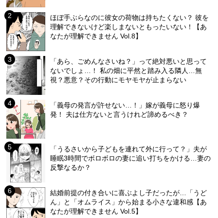
ほぼ手ぶらなのに彼女の荷物は持ちたくない？ 彼を
理解できないけど楽しまないともったいない！【あ
なたが理解できません Vol.8】
「あら、ごめんなさいね？」って絶対悪いと思って
ないでしょ…！ 私の畑に平然と踏み入る隣人…無
視？悪意？その行動にモヤモヤが止まらない
「義母の発言が許せない…！」嫁が義母に怒り爆
発！ 夫は仕方ないと言うけれど諦めるべき？
「うるさいから子どもを連れて外に行って？」夫が
睡眠3時間でボロボロの妻に追い打ちをかける…妻の
反撃なるか？
結婚前提の付き合いに喜ぶよし子だったが…「うど
ん」と「オムライス」から始まる小さな違和感【あ
なたが理解できません Vol.5】