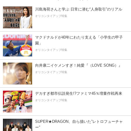
川島海荷さんと学ぶ 日常に潜む“人身取引”のリアル
オリコンタイアップ特集
マクドナルドが40年にわたり支える「小学生の甲子
園」
オリコンタイアップ特集
向井康二イケメンすぎ！純愛『（LOVE SONG）』
オリコンタイアップ特集
デカすぎ都市伝説発生!?ファミマ45％増量作戦再来
オリコンタイアップ特集
SUPER★DRAGON、自ら描いた”レトロフューチャ
ー”