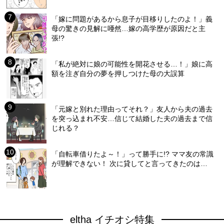
「嫁に問題があるから息子が目移りしたのよ！」義
母の驚きの見解に唖然…嫁の高学歴が原因だと主
張!?
「私が絶対に娘の可能性を開花させる…！」娘に高
額を注ぎ自分の夢を押しつけた母の大誤算
「元嫁と別れた理由ってそれ？」友人から夫の過去
を突っ込まれ不安…信じて結婚した夫の過去まで信
じれる？
「自転車借りたよ～！」って勝手に!? ママ友の常識
が理解できない！ 次に貸してと言ってきたのは…
eltha イチオシ特集