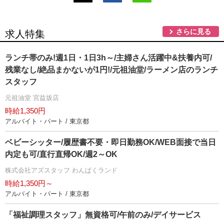
さらに見る
求人特集
ランチ帯のみ!週1日・1日3h～/主婦さん活躍中&扶養内可/
残業なし/絶品まかないが1円!/元祖油堂/ラーメン店のランチ
スタッフ
元祖油堂 宮益坂店
時給1,350円
アルバイト・パート / 東京都
ベビーシッター/履歴書不要・即日勤務OK/WEB面接で当日
内定も可/直行直帰OK/週2～OK
株式会社アズスタッフ わんぱくランド
時給1,350円～
アルバイト・パート / 東京都
「福祉調理スタッフ」無資格可/午前のみ/デイサービス