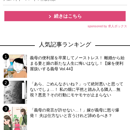
続きはこちら
sponsored by 求人ボックス
人気記事ランキング
義母の便利屋を卒業してノーストレス！ 離婚から始
まる妻と娘の新たな人生に悔いはなし！【嫁を便利
屋扱いする義母 Vol.44】
「あら、ごめんなさいね？」って絶対悪いと思って
ないでしょ…！ 私の畑に平然と踏み入る隣人…無
視？悪意？その行動にモヤモヤが止まらない
「義母の発言が許せない…！」嫁が義母に怒り爆
発！ 夫は仕方ないと言うけれど諦めるべき？