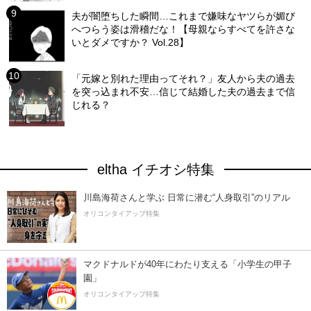
夫が闇堕ちした瞬間…これまで嫌味なヤツらが媚び
へつらう姿は滑稽だな！【母親ならすべてを許さな
いとダメですか？ Vol.28】
「元嫁と別れた理由ってそれ？」友人から夫の過去
を突っ込まれ不安…信じて結婚した夫の過去まで信
じれる？
eltha イチオシ特集
川島海荷さんと学ぶ 日常に潜む“人身取引”のリアル
オリコンタイアップ特集
マクドナルドが40年にわたり支える「小学生の甲子
園」
オリコンタイアップ特集