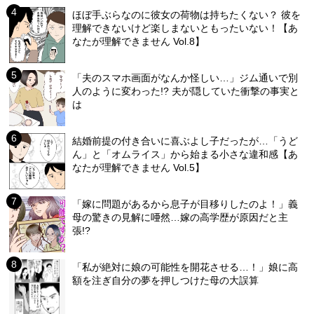
ほぼ手ぶらなのに彼女の荷物は持ちたくない？ 彼を
理解できないけど楽しまないともったいない！【あ
なたが理解できません Vol.8】
「夫のスマホ画面がなんか怪しい…」ジム通いで別
人のように変わった!? 夫が隠していた衝撃の事実と
は
結婚前提の付き合いに喜ぶよし子だったが…「うど
ん」と「オムライス」から始まる小さな違和感【あ
なたが理解できません Vol.5】
「嫁に問題があるから息子が目移りしたのよ！」義
母の驚きの見解に唖然…嫁の高学歴が原因だと主
張!?
「私が絶対に娘の可能性を開花させる…！」娘に高
額を注ぎ自分の夢を押しつけた母の大誤算