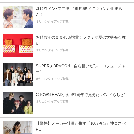
森崎ウィン×向井康二“両片思い”にキュンが止まら
ん！
オリコンタイアップ特集
お値段そのまま45％増量！ファミマ夏の大盤振る舞
い
オリコンタイアップ特集
SUPER★DRAGON、自ら描いた”レトロフューチャ
ー”
オリコンタイアップ特集
CROWN HEAD、結成1周年で見えた”バンドらしさ”
オリコンタイアップ特集
【驚愕】メーカー社員が推す「10万円台」神コスパ
PC