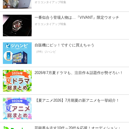
オリコンタイアップ特集
一番似合う登場人物は…『VIVANT』限定ウオッチ
オリコンタイアップ特集
自販機にピッ！ですぐに買えちゃう
（PR）ジハンピ
2026年7月夏ドラマも、注目作＆話題作が勢ぞろい！
【夏アニメ2026】7月期夏の新アニメを一挙紹介！
芸能界を志す10代～20代を応援！オーディション・