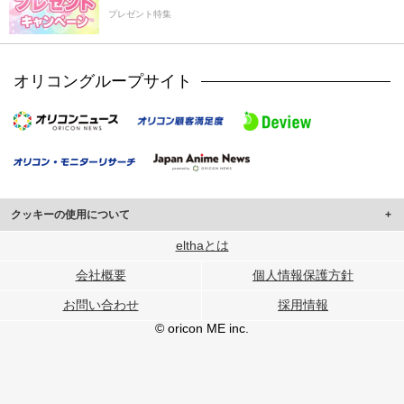
プレゼント特集
オリコングループサイト
クッキーの使用について
このサイトでは Cookie を使用して、ユーザーに合わせたコンテンツや広告の
elthaとは
表示、ソーシャル メディア機能の提供、広告の表示回数やクリック数の測定を
会社概要
個人情報保護方針
行っています。
また、ユーザーによるサイトの利用状況についても情報を収集し、ソーシャル
お問い合わせ
採用情報
メディアや広告配信、データ解析の各パートナーに提供しています。
各パートナーは、この情報とユーザーが各パートナーに提供した他の情報や、
© oricon ME inc.
ユーザーが各パートナーのサービスを使用したときに収集した他の情報を組み
合わせて使用することがあります。