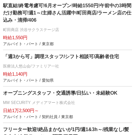
駅直結!終電考慮可!6月オープン!時給1550円!午前中の3時間
だけ勤務可!週1～/主婦さん活躍中/町田商店/ラーメン店の仕
込み・清掃/406
町田商店 渋谷サクラステージ店
時給1,550円
アルバイト・パート / 東京都
「週3から可」調理スタッフ/シフト相談可/高齢者住宅
医療法人悠山会/ファミリア一社
時給1,140円
アルバイト・パート / 愛知県
オープニングスタッフ・交通誘導/日払い・未経験OK
MM SECURITY メディアマート株式会社
日給1万2,500円～
アルバイト・パート / 契約社員 / 東京都
フリーター歓迎!絶品まかないが1円/週1&3h～/残業なし/髪