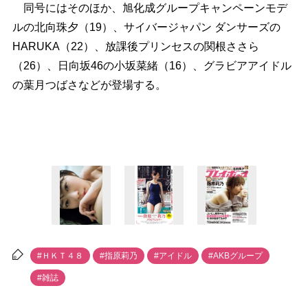
同号にはそのほか、旭化成グループキャンペーンモデ
ルの北向珠夕（19）、サイバージャパン ダンサーズの
HARUKA（22）、放課後プリンセスの関根ささら
（26）、日向坂46の小坂菜緒（16）、グラビアアイドル
の葉月つばさなどが登場する。
#ＨＫＴ４８
#指原莉乃
#アイドル
#AKBグループ
#雑誌