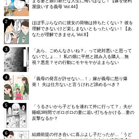
まる妻と娘の新たな人生に悔いはなし！【嫁を便利
屋扱いする義母 Vol.44】
ほぼ手ぶらなのに彼女の荷物は持ちたくない？ 彼を
理解できないけど楽しまないともったいない！【あ
なたが理解できません Vol.8】
「あら、ごめんなさいね？」って絶対悪いと思って
ないでしょ…！ 私の畑に平然と踏み入る隣人…無
視？悪意？その行動にモヤモヤが止まらない
「義母の発言が許せない…！」嫁が義母に怒り爆
発！ 夫は仕方ないと言うけれど諦めるべき？
「うるさいから子どもを連れて外に行って？」夫が
睡眠3時間でボロボロの妻に追い打ちをかける…妻の
反撃なるか？
結婚前提の付き合いに喜ぶよし子だったが…「うど