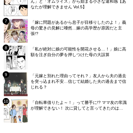
ん」と「オムライス」から始まる小さな違和感【あ
なたが理解できません Vol.5】
「嫁に問題があるから息子が目移りしたのよ！」義
母の驚きの見解に唖然…嫁の高学歴が原因だと主
張!?
「私が絶対に娘の可能性を開花させる…！」娘に高
額を注ぎ自分の夢を押しつけた母の大誤算
「元嫁と別れた理由ってそれ？」友人から夫の過去
を突っ込まれ不安…信じて結婚した夫の過去まで信
じれる？
「自転車借りたよ～！」って勝手に!? ママ友の常識
が理解できない！ 次に貸してと言ってきたのは…