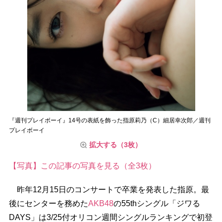
『週刊プレイボーイ』14号の表紙を飾った指原莉乃（C）細居幸次郎／週刊
プレイボーイ
拡大する（3枚）
【写真】この記事の写真を見る（全3枚）
昨年12月15日のコンサートで卒業を発表した指原。最
後にセンターを務めた
AKB48
の55thシングル「ジワる
DAYS」は3/25付オリコン週間シングルランキングで初登