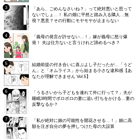
「あら、ごめんなさいね？」って絶対悪いと思って
ないでしょ…！ 私の畑に平然と踏み入る隣人…無
視？悪意？その行動にモヤモヤが止まらない
「義母の発言が許せない…！」嫁が義母に怒り爆
発！ 夫は仕方ないと言うけれど諦めるべき？
結婚前提の付き合いに喜ぶよし子だったが…「うど
ん」と「オムライス」から始まる小さな違和感【あ
なたが理解できません Vol.5】
「うるさいから子どもを連れて外に行って？」夫が
睡眠3時間でボロボロの妻に追い打ちをかける…妻の
反撃なるか？
「私が絶対に娘の可能性を開花させる…！」娘に高
額を注ぎ自分の夢を押しつけた母の大誤算