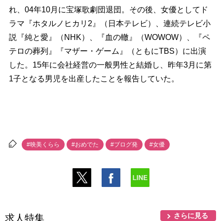
れ、04年10月に宝塚歌劇団退団。その後、女優としてド
ラマ『ホタルノヒカリ2』（日本テレビ）、連続テレビ小
説『純と愛』（NHK）、『血の轍』（WOWOW）、『ペ
テロの葬列』『マザー・ゲーム』（ともにTBS）に出演
した。15年に会社経営の一般男性と結婚し、昨年3月に第
1子となる男児を出産したことを報告していた。
#映美くらら
#おめでた
#ブログ発
#女優
さらに見る
求人特集