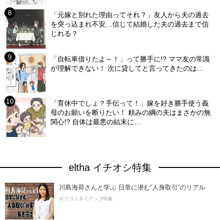
「元嫁と別れた理由ってそれ？」友人から夫の過去
を突っ込まれ不安…信じて結婚した夫の過去まで信
じれる？
「自転車借りたよ～！」って勝手に!? ママ友の常識
が理解できない！ 次に貸してと言ってきたのは…
「育休中でしょ？手伝って！」嫁を好き勝手使う義
母のお願いを断りたい！ 頼みの綱の夫はまさかの無
関心!? 自体は最悪の結末に…
eltha イチオシ特集
川島海荷さんと学ぶ 日常に潜む“人身取引”のリアル
オリコンタイアップ特集