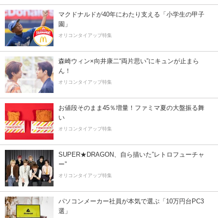
マクドナルドが40年にわたり支える「小学生の甲子
園」
オリコンタイアップ特集
森崎ウィン×向井康二“両片思い”にキュンが止まら
ん！
オリコンタイアップ特集
お値段そのまま45％増量！ファミマ夏の大盤振る舞
い
オリコンタイアップ特集
SUPER★DRAGON、自ら描いた”レトロフューチャ
ー”
オリコンタイアップ特集
パソコンメーカー社員が本気で選ぶ「10万円台PC3
選」