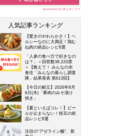
sponsored by 求人ボックス
人気記事ランキング
【驚きのやわらかさ！】ヘ
ルシーなのに大満足！鶏む
ね肉の絶品レシピ8選
「人参の食べ方で好きなの
は？」＜回答数38,220票
＞【教えて！ みんなの衣
食住「みんなの暮らし調査
隊」結果発表 第613回】
【今日の献立】2026年8月
6日(木)「豚肉のみそ漬け
焼き」
【夏といえばコレ！】ビー
ルが止まらない！枝豆の絶
品レシピ8選
注目の“アゼライン酸”、新