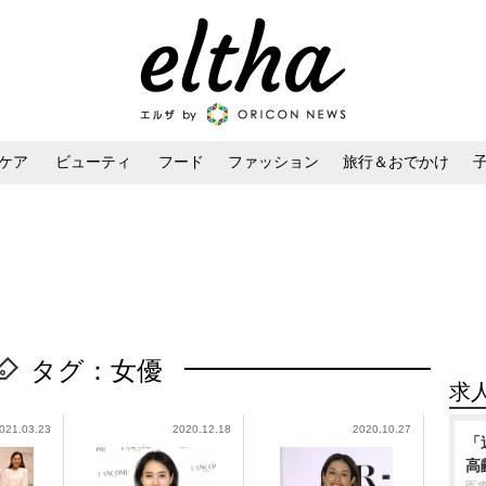
ケア
ビューティ
フード
ファッション
旅行＆おでかけ
ンケア
ダイエット・ボディケア
ヘアスタイル・ヘアアレンジ
タグ：女優
求
021.03.23
2020.12.18
2020.10.27
「
高