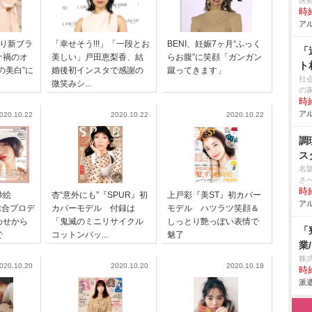
医
時給
アル
ぶり新ブラ
「幸せそう!!!」「一段とお
BENI、妊娠7ヶ月“ふっく
「
ナ禍のオ
美しい」戸田恵梨香、結
らお腹”に笑顔「ガンガン
ト
の美白”に
婚後初インスタで感謝の
蹴ってきます」
社
微笑みシ...
の
時給
アル
020.10.22
2020.10.22
2020.10.22
調
ス
名
さ
時給
紗絵
杏“意外にも”『SPUR』初
上戸彩『美ST』初カバー
アル
総合プロデ
カバーモデル 付録は
モデル ハツラツ笑顔＆
わせから
「鬼滅のミニリサイクル
しっとり艶っぽい表情で
「
で
コットンバッ...
魅了
業
株
020.10.20
2020.10.20
2020.10.18
時給
派遣