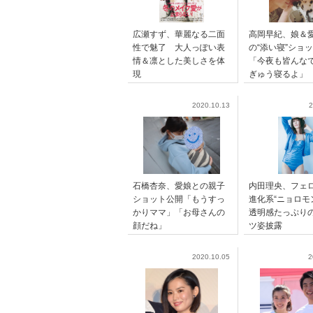
広瀬すず、華麗なる二面
高岡早紀、娘＆
性で魅了 大人っぽい表
の“添い寝”ショ
情＆凛とした美しさを体
「今夜も皆んな
現
ぎゅう寝るよ」
2020.10.13
2
石橋杏奈、愛娘との親子
内田理央、フェ
ショット公開「もうすっ
進化系“ニョロ
かりママ」「お母さんの
透明感たっぷり
顔だね」
ツ姿披露
2020.10.05
2