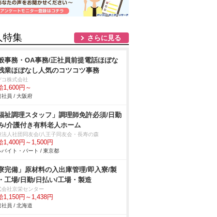
人特集
さらに見る
般事務・OA事務/正社員前提電話ほぼな
残業ほぼなし人気のコツコツ事務
デコ株式会社
1,600円～
社員 / 大阪府
福祉調理スタッフ」調理師免許必須/日勤
み/介護付き有料老人ホーム
療法人社団同友会/八王子同友会・長寿の森
1,400円～1,500円
バイト・パート / 東京都
寮完備」原材料の入出庫管理/即入寮/製
・工場/日勤/日払い/工場・製造
式会社京栄センター
1,150円～1,438円
社員 / 北海道