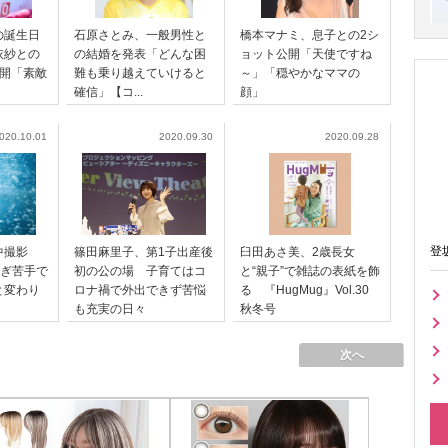
の誕生日
石原さとみ、一般男性と
橋本マナミ、息子との2シ
依紗との
の結婚を発表「どんな困
ョット公開「天使ですね
公開「素敵
難も乗り越えていけると
～」「穏やかなママの
確信」【コ...
顔」
020.10.01
2020.09.30
2020.09.28
登
中撮影
篠田麻里子、第1子出産後
臼田あさ美、2歳長女
泳ぎ苦手で
初の公の場 子育てはコ
と“親子”で雑誌の表紙を飾
と変わり
ロナ禍で外出できず苦悩
る 『HugMug』Vol.30
も充実の日々
秋冬号
次へ