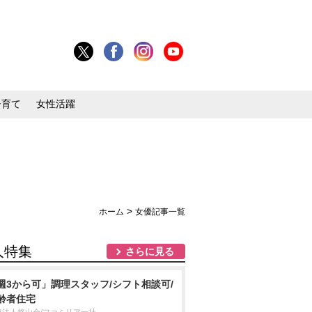
子育て
女性活躍
>
ホーム
女優記事一覧
人特集
さらに見る
週3から可」調理スタッフ/シフト相談可/
齢者住宅