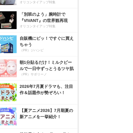
オリコンタイアップ特集
「別班のよう」腕時計で
『VIVANT』の世界観再現
オリコンタイアップ特集
自販機にピッ！ですぐに買え
ちゃう
（PR）ジハンピ
朝1分貼るだけ！ミルクピー
ルで一日中ずっとうるツヤ肌
（PR）サボリーノ
2026年7月夏ドラマも、注目
作＆話題作が勢ぞろい！
【夏アニメ2026】7月期夏の
新アニメを一挙紹介！