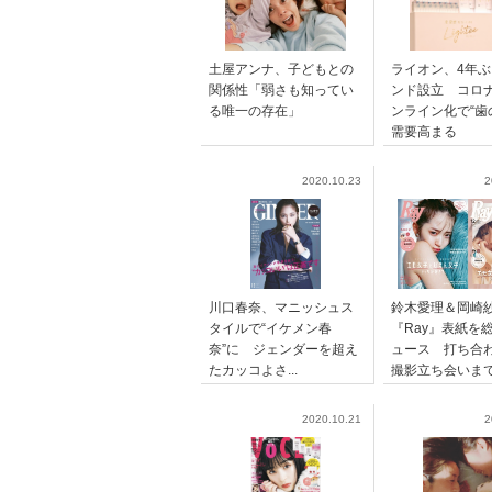
土屋アンナ、子どもとの
ライオン、4年
関係性「弱さも知ってい
ンド設立 コロ
る唯一の存在」
ンライン化で“歯
需要高まる
2020.10.23
2
川口春奈、マニッシュス
鈴木愛理＆岡崎
タイルで“イケメン春
『Ray』表紙を
奈”に ジェンダーを超え
ュース 打ち合
たカッコよさ...
撮影立ち会いま
2020.10.21
2