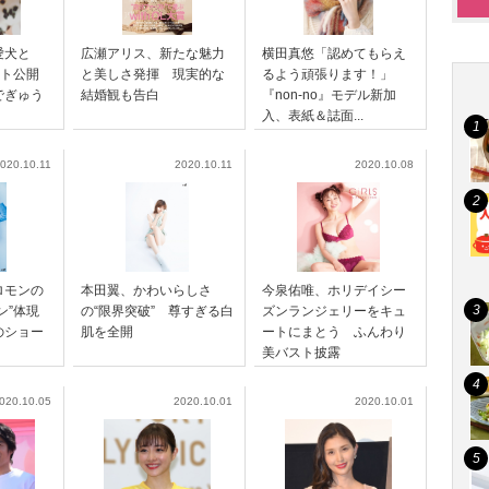
愛犬と
広瀬アリス、新たな魅力
横田真悠「認めてもらえ
ット公開
と美しさ発揮 現実的な
るよう頑張ります！」
でぎゅう
結婚観も告白
『non-no』モデル新加
入、表紙＆誌面...
020.10.11
2020.10.11
2020.10.08
ロモンの
本田翼、かわいらしさ
今泉佑唯、ホリデイシー
モン”体現
の“限界突破” 尊すぎる白
ズンランジェリーをキュ
のショー
肌を全開
ートにまとう ふんわり
美バスト披露
020.10.05
2020.10.01
2020.10.01