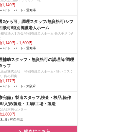
療法人悠山会/ファミリア一社
1,140円
バイト・パート / 愛知県
週2から可」調理スタッフ/無資格可/シフ
相談可/特別養護老人ホーム
会福祉法人千寿会/特別養護老人ホーム 長久手さつき
家
1,140円～1,500円
バイト・パート / 愛知県
理補助スタッフ・無資格可の調理師/調理
タッフ
阪食品株式会社 「特別養護老人ホームパルハウスく
べ」内の厨房
1,177円
バイト・パート / 大阪府
寮完備」製造スタッフ,検査・検品,軽作
/即入寮/製造・工場/工場・製造
式会社京栄センター
1,800円
社員 / 神奈川県
続きはこちら