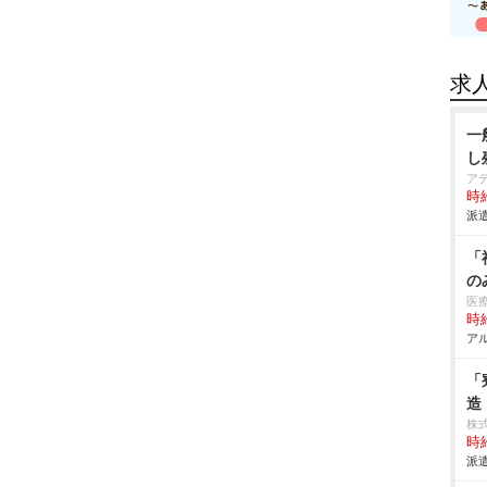
求
一
し
ア
時給
派遣
「
の
医
時給
アル
「
造
株
時給
派遣