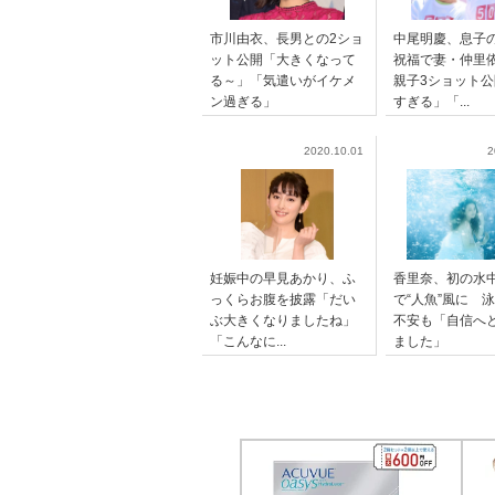
市川由衣、長男との2ショ
中尾明慶、息子
ット公開「大きくなって
祝福で妻・仲里
る～」「気遣いがイケメ
親子3ショット
ン過ぎる」
すぎる」「...
2020.10.01
2
妊娠中の早見あかり、ふ
香里奈、初の水
っくらお腹を披露「だい
で“人魚”風に 
ぶ大きくなりましたね」
不安も「自信へ
「こんなに...
ました」