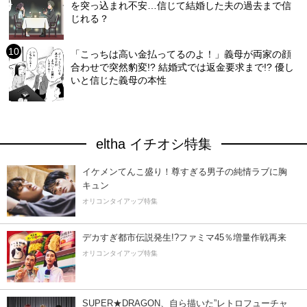
を突っ込まれ不安…信じて結婚した夫の過去まで信
じれる？
「こっちは高い金払ってるのよ！」義母が両家の顔
合わせで突然豹変!? 結婚式では返金要求まで!? 優し
いと信じた義母の本性
eltha イチオシ特集
イケメンてんこ盛り！尊すぎる男子の純情ラブに胸
キュン
オリコンタイアップ特集
デカすぎ都市伝説発生!?ファミマ45％増量作戦再来
オリコンタイアップ特集
SUPER★DRAGON、自ら描いた”レトロフューチャ