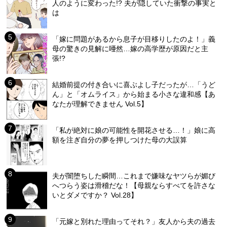
人のように変わった!? 夫が隠していた衝撃の事実と
は
「嫁に問題があるから息子が目移りしたのよ！」義
母の驚きの見解に唖然…嫁の高学歴が原因だと主
張!?
結婚前提の付き合いに喜ぶよし子だったが…「うど
ん」と「オムライス」から始まる小さな違和感【あ
なたが理解できません Vol.5】
「私が絶対に娘の可能性を開花させる…！」娘に高
額を注ぎ自分の夢を押しつけた母の大誤算
夫が闇堕ちした瞬間…これまで嫌味なヤツらが媚び
へつらう姿は滑稽だな！【母親ならすべてを許さな
いとダメですか？ Vol.28】
「元嫁と別れた理由ってそれ？」友人から夫の過去