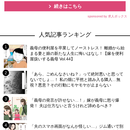
続きはこちら
sponsored by 求人ボックス
人気記事ランキング
義母の便利屋を卒業してノーストレス！ 離婚から始
まる妻と娘の新たな人生に悔いはなし！【嫁を便利
屋扱いする義母 Vol.44】
「あら、ごめんなさいね？」って絶対悪いと思って
ないでしょ…！ 私の畑に平然と踏み入る隣人…無
視？悪意？その行動にモヤモヤが止まらない
「義母の発言が許せない…！」嫁が義母に怒り爆
発！ 夫は仕方ないと言うけれど諦めるべき？
「夫のスマホ画面がなんか怪しい…」ジム通いで別