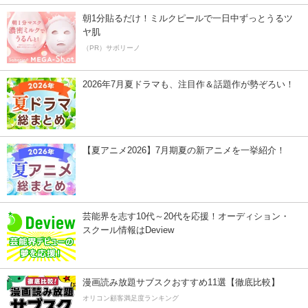
朝1分貼るだけ！ミルクピールで一日中ずっとうるツ
ヤ肌
（PR）サボリーノ
2026年7月夏ドラマも、注目作＆話題作が勢ぞろい！
【夏アニメ2026】7月期夏の新アニメを一挙紹介！
芸能界を志す10代～20代を応援！オーディション・
スクール情報はDeview
漫画読み放題サブスクおすすめ11選【徹底比較】
オリコン顧客満足度ランキング