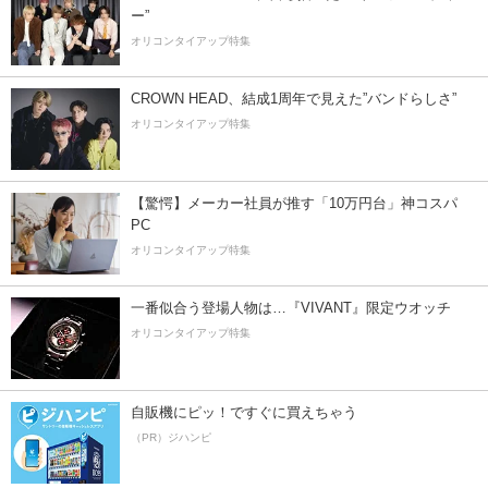
ー”
オリコンタイアップ特集
CROWN HEAD、結成1周年で見えた”バンドらしさ”
オリコンタイアップ特集
【驚愕】メーカー社員が推す「10万円台」神コスパ
PC
オリコンタイアップ特集
一番似合う登場人物は…『VIVANT』限定ウオッチ
オリコンタイアップ特集
自販機にピッ！ですぐに買えちゃう
（PR）ジハンピ