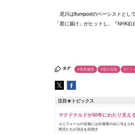
尼川はflumpoolのベーシストと
「君に届け」がヒットし、『NHK紅
タグ
#高見侑里
#尼川元気
#ｆｌ
注目★トピックス
マクドナルドが40年にわたり支え
ユニフォームの右袖には出場者のみに与えられ
球児たちが頂点を目指す