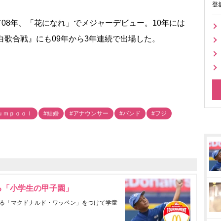
登
して08年、「花になれ」でメジャーデビュー。10年には
白歌合戦』にも09年から3年連続で出場した。
ｕｍｐｏｏｌ
#結婚
#アナウンサー
#バンド
#フジ
る「小学生の甲子園」
る「マクドナルド・ワッペン」をつけて学童