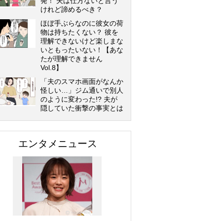
発！ 夫は仕方ないと言う
けれど諦めるべき？
ほぼ手ぶらなのに彼女の荷
物は持ちたくない？ 彼を
理解できないけど楽しまな
いともったいない！【あな
たが理解できません
Vol.8】
「夫のスマホ画面がなんか
怪しい…」ジム通いで別人
のように変わった!? 夫が
隠していた衝撃の事実とは
エンタメニュース