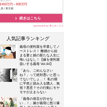
K株式会社
収450万円～600万円
員 / 東京都
続きはこちら
sponsored by 求人ボックス
人気記事ランキング
義母の便利屋を卒業してノ
ーストレス！ 離婚から始
まる妻と娘の新たな人生に
悔いはなし！【嫁を便利屋
扱いする義母 Vol.44】
「あら、ごめんなさい
ね？」って絶対悪いと思っ
てないでしょ…！ 私の畑
に平然と踏み入る隣人…無
視？悪意？その行動にモヤ
モヤが止まらない
「義母の発言が許せな
い…！」嫁が義母に怒り爆