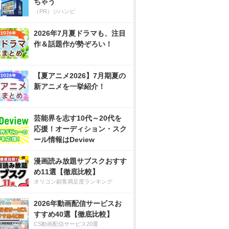
ちゃう
（PR）ジハンピ
2026年7月夏ドラマも、注目
作＆話題作が勢ぞろい！
【夏アニメ2026】7月期夏の
新アニメを一挙紹介！
芸能界を志す10代～20代を
応援！オーディション・スク
ール情報はDeview
漫画読み放題サブスクおすす
め11選【徹底比較】
オリコン顧客満足度ランキング
2026年動画配信サービスお
すすめ40選【徹底比較】
CS動画配信サービス20選