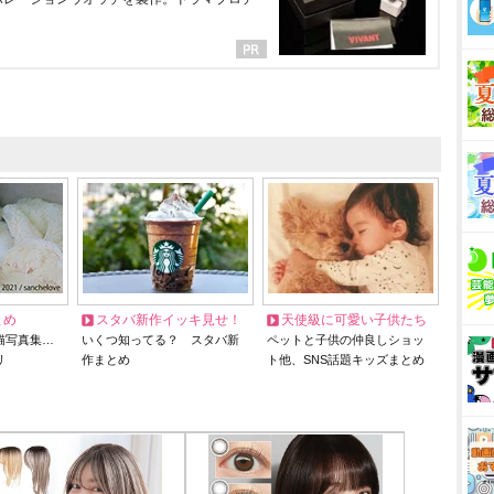
とめ
スタバ新作イッキ見せ！
天使級に可愛い子供たち
猫写真集…
いくつ知ってる？ スタバ新
ペットと子供の仲良しショッ
リ
作まとめ
ト他、SNS話題キッズまとめ