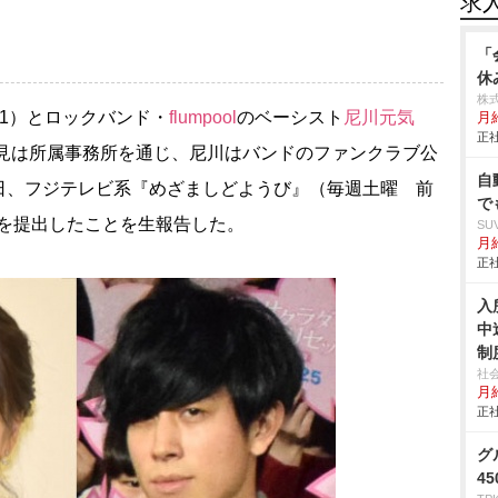
求
「
休
株式
31）とロックバンド・
flumpool
のベーシスト
尼川元気
月
正社
高見は所属事務所を通じ、尼川はバンドのファンクラブ公
自
日、フジテレビ系『めざましどようび』（毎週土曜 前
で
届を提出したことを生報告した。
SU
月給
正社
入
中
制
社
月給
正社
グ
4