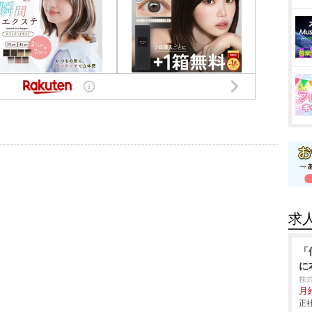
求
「
に
株
月
正社