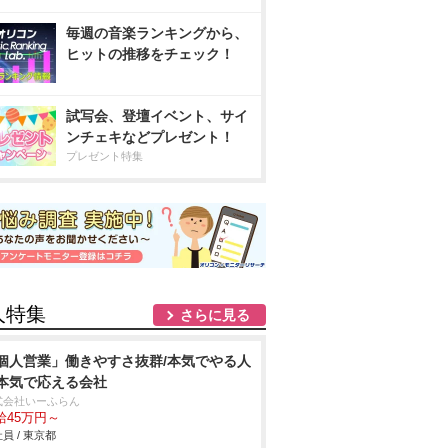
毎週の音楽ランキングから、
ヒットの推移をチェック！
試写会、登壇イベント、サイ
ンチェキなどプレゼント！
プレゼント特集
人特集
さらに見る
個人営業」働きやすさ抜群/本気でやる人
本気で応える会社
式会社いーふらん
給45万円～
員 / 東京都