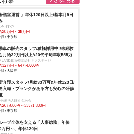
人特集
さらに見る
会議室運営 」年休120日以上/基本月9日
み
会社TKP
給30万円～38万円
員 / 東京都
動車の販売スタッフ/積極採用中!/未経験
も月給32万円以上!/20代平均年収555万
V LAND箕面/株式会社ネクステージ
32万円～64万4,000円
員 / 大阪府
所介護スタッフ/月給33万可&年休123日/
途入職・ブランクがある方も安心の研修
度
会医療法人財団 仁医会
26万800円～33万1,800円
員 / 東京都
ループ全体を支える「人事総務」年俸
50万円～、年休120日