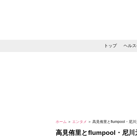
トップ
ヘルス
メイク・コスメ・スキ
ホーム
＞
エンタメ
＞ 高見侑里とflumpool
高見侑里とflumpool