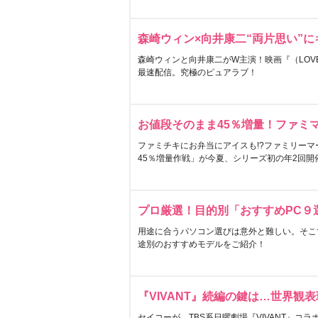
森崎ウィン×向井康二“両片思い”
森崎ウィンと向井康二がW主演！映画『（LOVE S
最速配信。究極のピュアラブ！
お値段そのまま45％増量！ファミ
ファミチキにお弁当にアイスも!?ファミリーマ
45％増量作戦」が今夏、シリーズ初の年2回開
プロ厳選！目的別「おすすめPC９
用途に合うパソコン選びは意外と難しい。そこ
途別のおすすめモデルをご紹介！
『VIVANT』続編の鍵は…世界観
セイコーが、TBS系日曜劇場『VIVANT』コ