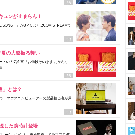
にキュンが止まらん！
ONG）』が8／５よりJ:COM STREAMで
マ夏の大盤振る舞い
ートの人気企画「お値段そのまま おかわり
催！
選」とは？
で、マウスコンピューターの製品担当者が用
表現した腕時計登場
ラボレーションウオッチを製作。ドラマプロデ