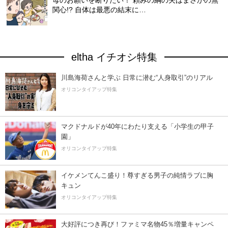
関心!? 自体は最悪の結末に…
eltha イチオシ特集
川島海荷さんと学ぶ 日常に潜む“人身取引”のリアル
オリコンタイアップ特集
マクドナルドが40年にわたり支える「小学生の甲子
園」
オリコンタイアップ特集
イケメンてんこ盛り！尊すぎる男子の純情ラブに胸
キュン
オリコンタイアップ特集
大好評につき再び！ファミマ名物45％増量キャンペ