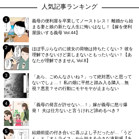
人気記事ランキング
義母の便利屋を卒業してノーストレス！ 離婚から始
まる妻と娘の新たな人生に悔いはなし！【嫁を便利
屋扱いする義母 Vol.44】
ほぼ手ぶらなのに彼女の荷物は持ちたくない？ 彼を
理解できないけど楽しまないともったいない！【あ
なたが理解できません Vol.8】
「あら、ごめんなさいね？」って絶対悪いと思って
ないでしょ…！ 私の畑に平然と踏み入る隣人…無
視？悪意？その行動にモヤモヤが止まらない
「義母の発言が許せない…！」嫁が義母に怒り爆
発！ 夫は仕方ないと言うけれど諦めるべき？
結婚前提の付き合いに喜ぶよし子だったが…「うど
ん」と「オムライス」から始まる小さな違和感【あ