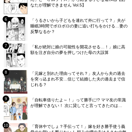
なたが理解できません Vol.5】
「うるさいから子どもを連れて外に行って？」夫が
睡眠3時間でボロボロの妻に追い打ちをかける…妻の
反撃なるか？
「私が絶対に娘の可能性を開花させる…！」娘に高
額を注ぎ自分の夢を押しつけた母の大誤算
「元嫁と別れた理由ってそれ？」友人から夫の過去
を突っ込まれ不安…信じて結婚した夫の過去まで信
じれる？
「自転車借りたよ～！」って勝手に!? ママ友の常識
が理解できない！ 次に貸してと言ってきたのは…
「育休中でしょ？手伝って！」嫁を好き勝手使う義
母のお願いを断りたい！ 頼みの綱の夫はまさかの無