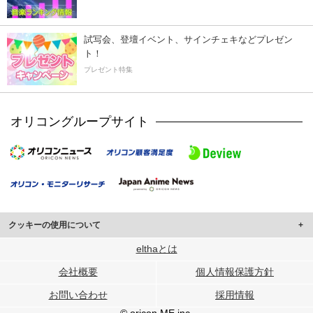
試写会、登壇イベント、サインチェキなどプレゼン
ト！
プレゼント特集
オリコングループサイト
クッキーの使用について
このサイトでは Cookie を使用して、ユーザーに合わせたコンテンツや広告の
elthaとは
表示、ソーシャル メディア機能の提供、広告の表示回数やクリック数の測定を
会社概要
個人情報保護方針
行っています。
また、ユーザーによるサイトの利用状況についても情報を収集し、ソーシャル
お問い合わせ
採用情報
メディアや広告配信、データ解析の各パートナーに提供しています。
各パートナーは、この情報とユーザーが各パートナーに提供した他の情報や、
© oricon ME inc.