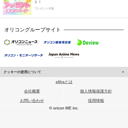
ト！
プレゼント特集
オリコングループサイト
クッキーの使用について
このサイトでは Cookie を使用して、ユーザーに合わせたコンテンツや広告の
elthaとは
表示、ソーシャル メディア機能の提供、広告の表示回数やクリック数の測定を
会社概要
個人情報保護方針
行っています。
また、ユーザーによるサイトの利用状況についても情報を収集し、ソーシャル
お問い合わせ
採用情報
メディアや広告配信、データ解析の各パートナーに提供しています。
各パートナーは、この情報とユーザーが各パートナーに提供した他の情報や、
© oricon ME inc.
ユーザーが各パートナーのサービスを使用したときに収集した他の情報を組み
合わせて使用することがあります。