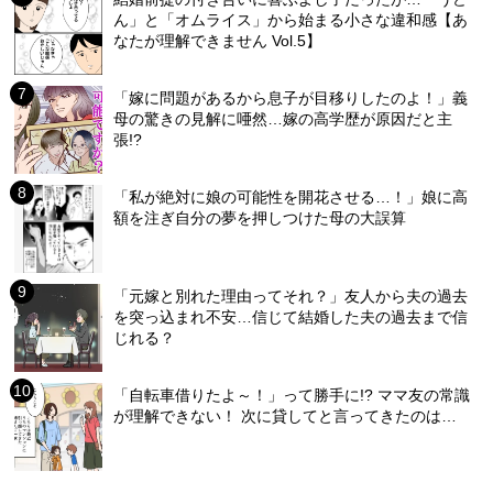
ん」と「オムライス」から始まる小さな違和感【あ
なたが理解できません Vol.5】
「嫁に問題があるから息子が目移りしたのよ！」義
母の驚きの見解に唖然…嫁の高学歴が原因だと主
張!?
「私が絶対に娘の可能性を開花させる…！」娘に高
額を注ぎ自分の夢を押しつけた母の大誤算
「元嫁と別れた理由ってそれ？」友人から夫の過去
を突っ込まれ不安…信じて結婚した夫の過去まで信
じれる？
「自転車借りたよ～！」って勝手に!? ママ友の常識
が理解できない！ 次に貸してと言ってきたのは…