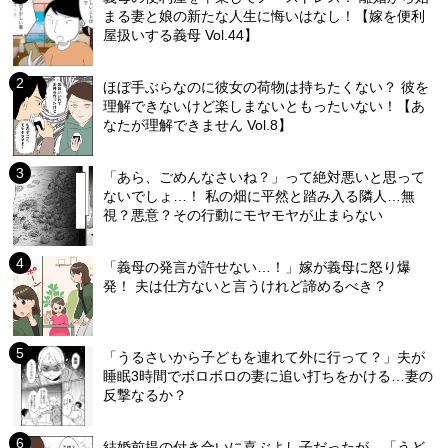
まる妻と娘の新たな人生に悔いはなし！【嫁を便利
屋扱いする義母 Vol.44】
ほぼ手ぶらなのに彼女の荷物は持ちたくない？ 彼を
理解できないけど楽しまないともったいない！【あ
なたが理解できません Vol.8】
「あら、ごめんなさいね？」って絶対悪いと思って
ないでしょ…！ 私の畑に平然と踏み入る隣人…無
視？悪意？その行動にモヤモヤが止まらない
「義母の発言が許せない…！」嫁が義母に怒り爆
発！ 夫は仕方ないと言うけれど諦めるべき？
「うるさいから子どもを連れて外に行って？」夫が
睡眠3時間でボロボロの妻に追い打ちをかける…妻の
反撃なるか？
結婚前提の付き合いに喜ぶよし子だったが…「うど