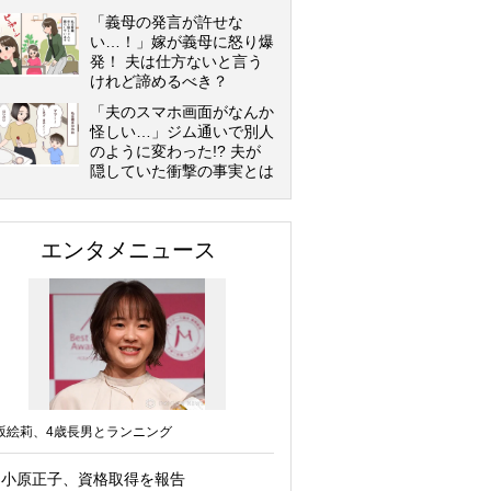
「義母の発言が許せな
い…！」嫁が義母に怒り爆
発！ 夫は仕方ないと言う
けれど諦めるべき？
「夫のスマホ画面がなんか
怪しい…」ジム通いで別人
のように変わった!? 夫が
隠していた衝撃の事実とは
エンタメニュース
坂絵莉、4歳長男とランニング
小原正子、資格取得を報告