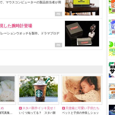
で、マウスコンピューターの製品担当者が用
表現した腕時計登場
ラボレーションウオッチを製作。ドラマプロデ
とめ
スタバ新作イッキ見せ！
天使級に可愛い子供たち
猫写真集…
いくつ知ってる？ スタバ新
ペットと子供の仲良しショッ