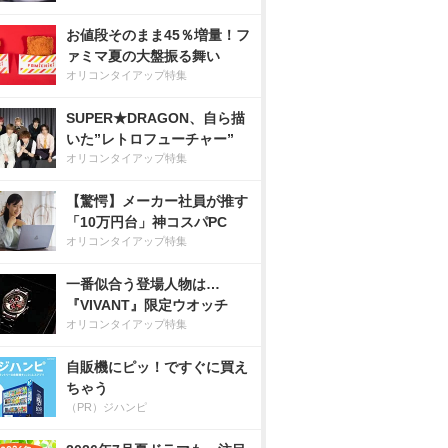
お値段そのまま45％増量！フ
ァミマ夏の大盤振る舞い
オリコンタイアップ特集
SUPER★DRAGON、自ら描
いた”レトロフューチャー”
オリコンタイアップ特集
【驚愕】メーカー社員が推す
「10万円台」神コスパPC
オリコンタイアップ特集
一番似合う登場人物は…
『VIVANT』限定ウオッチ
オリコンタイアップ特集
自販機にピッ！ですぐに買え
ちゃう
（PR）ジハンピ