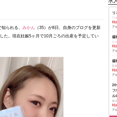
求
リ
ワ
時給
アル
で知られる、
みかん
（35）が8日、自身のブログを更新
した。現在妊娠5ヶ月で10月ごろの出産を予定してい
歯
た
時給
アル
歯
医療
時給
アル
2
フ
ル
株
時給
アル