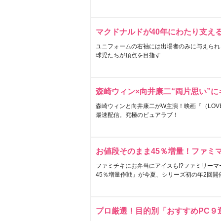
マクドナルドが40年にわたり支え
ユニフォームの右袖には出場者のみに与えられ
球児たちが頂点を目指す
森崎ウィン×向井康二“両片思い”
森崎ウィンと向井康二がW主演！映画『（LOVE S
最速配信。究極のピュアラブ！
お値段そのまま45％増量！ファミ
ファミチキにお弁当にアイスも!?ファミリーマ
45％増量作戦」が今夏、シリーズ初の年2回開
プロ厳選！目的別「おすすめPC９