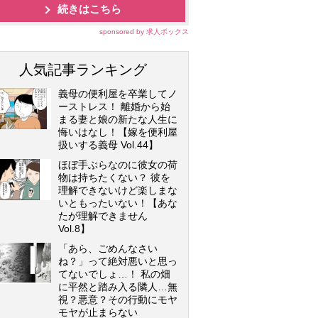
続きはこちら
sponsored by 求人ボックス
人気記事ランキング
義母の便利屋を卒業してノ
ーストレス！ 離婚から始
まる妻と娘の新たな人生に
悔いはなし！【嫁を便利屋
扱いする義母 Vol.44】
ほぼ手ぶらなのに彼女の荷
物は持ちたくない？ 彼を
理解できないけど楽しまな
いともったいない！【あな
たが理解できません
Vol.8】
「あら、ごめんなさい
ね？」って絶対悪いと思っ
てないでしょ…！ 私の畑
に平然と踏み入る隣人…無
視？悪意？その行動にモヤ
モヤが止まらない