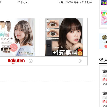
リ
作まとめ
ト他、SNS話題キッズまとめ
求
歯
医
時給
アル
歯
医
時給
アル