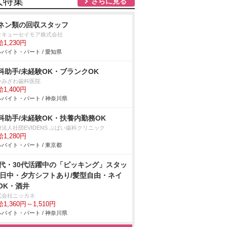
人特集
さらに見る
ネン類の回収スタッフ
タキューセイモア株式会社
1,230円
バイト・パート / 愛知県
科助手/未経験OK・ブランクOK
かみざわ歯科医院
1,400円
バイト・パート / 神奈川県
科助手/未経験OK・扶養内勤務OK
法人社団EVIDENS ぶばい歯科クリニック
1,280円
バイト・パート / 東京都
0代・30代活躍中の「ピッキング」スタッ
/日中・夕方シフトあり/髪型自由・ネイ
OK・酒井
式会社ニッカネ
1,360円～1,510円
バイト・パート / 神奈川県