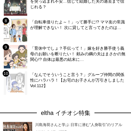
を突っ込まれ不安…信じて結婚した夫の過去まで信
じれる？
「自転車借りたよ～！」って勝手に!? ママ友の常識
が理解できない！ 次に貸してと言ってきたのは…
「育休中でしょ？手伝って！」嫁を好き勝手使う義
母のお願いを断りたい！ 頼みの綱の夫はまさかの無
関心!? 自体は最悪の結末に…
「なんでそういうこと言う？」グループ仲間の関係
性にハラハラ！【お宅のお子さんが万引きしました
Vol.112】
eltha イチオシ特集
川島海荷さんと学ぶ 日常に潜む“人身取引”のリアル