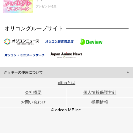
プレゼント特集
オリコングループサイト
クッキーの使用について
このサイトでは Cookie を使用して、ユーザーに合わせたコンテンツや広告の
elthaとは
表示、ソーシャル メディア機能の提供、広告の表示回数やクリック数の測定を
会社概要
個人情報保護方針
行っています。
また、ユーザーによるサイトの利用状況についても情報を収集し、ソーシャル
お問い合わせ
採用情報
メディアや広告配信、データ解析の各パートナーに提供しています。
各パートナーは、この情報とユーザーが各パートナーに提供した他の情報や、
© oricon ME inc.
ユーザーが各パートナーのサービスを使用したときに収集した他の情報を組み
合わせて使用することがあります。