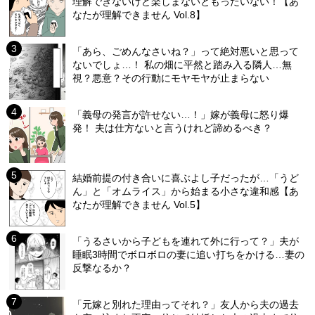
理解できないけど楽しまないともったいない！【あ
なたが理解できません Vol.8】
「あら、ごめんなさいね？」って絶対悪いと思って
ないでしょ…！ 私の畑に平然と踏み入る隣人…無
視？悪意？その行動にモヤモヤが止まらない
「義母の発言が許せない…！」嫁が義母に怒り爆
発！ 夫は仕方ないと言うけれど諦めるべき？
結婚前提の付き合いに喜ぶよし子だったが…「うど
ん」と「オムライス」から始まる小さな違和感【あ
なたが理解できません Vol.5】
「うるさいから子どもを連れて外に行って？」夫が
睡眠3時間でボロボロの妻に追い打ちをかける…妻の
反撃なるか？
「元嫁と別れた理由ってそれ？」友人から夫の過去