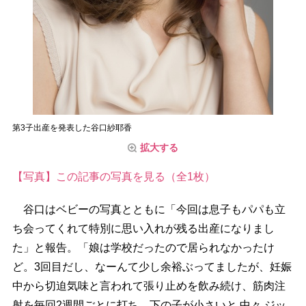
第3子出産を発表した谷口紗耶香
拡大する
【写真】この記事の写真を見る（全1枚）
谷口はベビーの写真とともに「今回は息子もパパも立
ち会ってくれて特別に思い入れが残る出産になりまし
た」と報告。「娘は学校だったので居られなかったけ
ど。3回目だし、なーんて少し余裕ぶってましたが、妊娠
中から切迫気味と言われて張り止めを飲み続け、筋肉注
射を毎回2週間ごとに打ち、下の子が小さいと 中々 ジッ