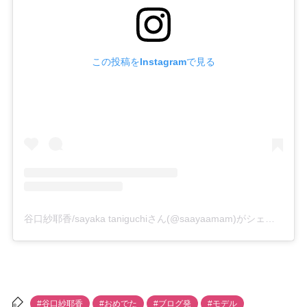
この投稿をInstagramで見る
谷口紗耶香/sayaka taniguchiさん(@saayaamam)がシェアした投稿
#谷口紗耶香
#おめでた
#ブログ発
#モデル