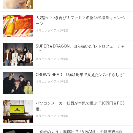
大好評につき再び！ファミマ名物45％増量キャンペ
ーン
オリコンタイアップ特集
SUPER★DRAGON、自ら描いた”レトロフューチャ
ー”
オリコンタイアップ特集
CROWN HEAD、結成1周年で見えた”バンドらしさ”
オリコンタイアップ特集
パソコンメーカー社員が本気で選ぶ「10万円台PC3
選」
オリコンタイアップ特集
「別班のよう」腕時計で『VIVANT』の世界観再現