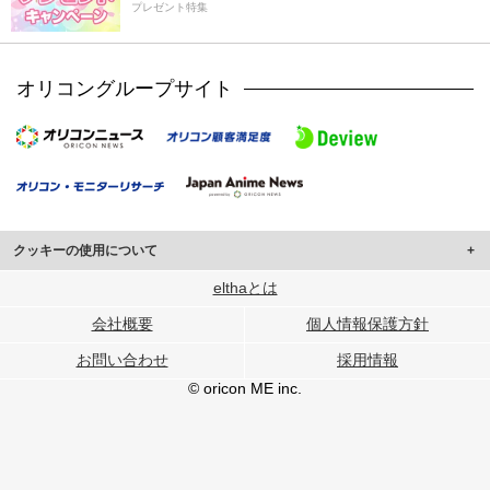
プレゼント特集
オリコングループサイト
クッキーの使用について
このサイトでは Cookie を使用して、ユーザーに合わせたコンテンツや広告の
elthaとは
表示、ソーシャル メディア機能の提供、広告の表示回数やクリック数の測定を
会社概要
個人情報保護方針
行っています。
また、ユーザーによるサイトの利用状況についても情報を収集し、ソーシャル
お問い合わせ
採用情報
メディアや広告配信、データ解析の各パートナーに提供しています。
各パートナーは、この情報とユーザーが各パートナーに提供した他の情報や、
© oricon ME inc.
ユーザーが各パートナーのサービスを使用したときに収集した他の情報を組み
合わせて使用することがあります。