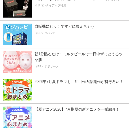
オリコンタイアップ特集
自販機にピッ！ですぐに買えちゃう
（PR）ジハンピ
朝1分貼るだけ！ミルクピールで一日中ずっとうるツ
ヤ肌
（PR）サボリーノ
2026年7月夏ドラマも、注目作＆話題作が勢ぞろい！
【夏アニメ2026】7月期夏の新アニメを一挙紹介！