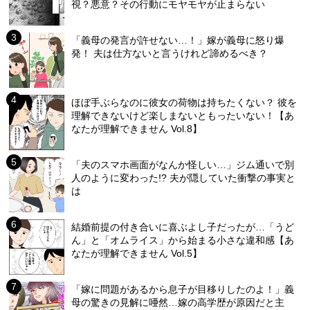
視？悪意？その行動にモヤモヤが止まらない
「義母の発言が許せない…！」嫁が義母に怒り爆
発！ 夫は仕方ないと言うけれど諦めるべき？
ほぼ手ぶらなのに彼女の荷物は持ちたくない？ 彼を
理解できないけど楽しまないともったいない！【あ
なたが理解できません Vol.8】
「夫のスマホ画面がなんか怪しい…」ジム通いで別
人のように変わった!? 夫が隠していた衝撃の事実と
は
結婚前提の付き合いに喜ぶよし子だったが…「うど
ん」と「オムライス」から始まる小さな違和感【あ
なたが理解できません Vol.5】
「嫁に問題があるから息子が目移りしたのよ！」義
母の驚きの見解に唖然…嫁の高学歴が原因だと主