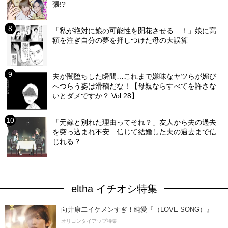
張!?
「私が絶対に娘の可能性を開花させる…！」娘に高
額を注ぎ自分の夢を押しつけた母の大誤算
夫が闇堕ちした瞬間…これまで嫌味なヤツらが媚び
へつらう姿は滑稽だな！【母親ならすべてを許さな
いとダメですか？ Vol.28】
「元嫁と別れた理由ってそれ？」友人から夫の過去
を突っ込まれ不安…信じて結婚した夫の過去まで信
じれる？
eltha イチオシ特集
向井康二イケメンすぎ！純愛『（LOVE SONG）』
オリコンタイアップ特集