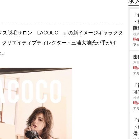
求
「
ト
障
クス脱毛サロン―LACOCO―』の新イメージキャラクタ
株
時給
、クリエイティブディレクター・三浦大地氏が手がけ
アル
た。
歯
石
時給
アル
「
可
株式
時給
アル
「
ト
備