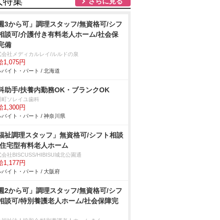
人特集
さらに見る
週3から可」調理スタッフ/無資格可/シフ
相談可/介護付き有料老人ホーム/社会保
完備
式会社メディカルレイ/ルルドの泉
1,075円
バイト・パート / 北海道
科助手/扶養内勤務OK・ブランクOK
川町ソレイユ歯科
1,300円
バイト・パート / 神奈川県
福祉調理スタッフ」無資格可/シフト相談
/住宅型有料老人ホーム
会社BISCUSS/HIBISU城北公園通
1,177円
バイト・パート / 大阪府
週2から可」調理スタッフ/無資格可/シフ
相談可/特別養護老人ホーム/社会保障完