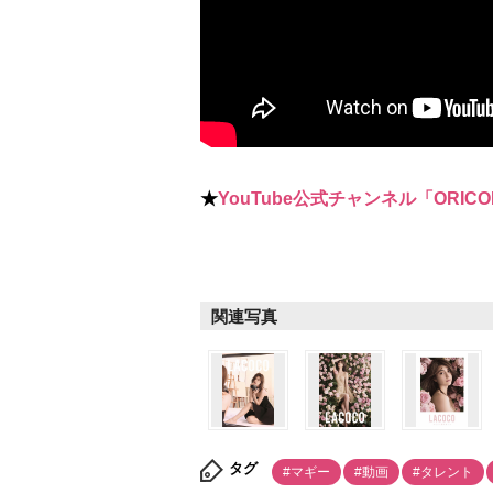
★
YouTube公式チャンネル「ORICO
関連写真
タグ
#マギー
#動画
#タレント