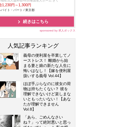
会福祉法人協和会/特別養護老人ホーム きく
1,230円～1,300円
バイト・パート / 東京都
続きはこちら
sponsored by 求人ボックス
人気記事ランキング
義母の便利屋を卒業してノ
ーストレス！ 離婚から始
まる妻と娘の新たな人生に
悔いはなし！【嫁を便利屋
扱いする義母 Vol.44】
ほぼ手ぶらなのに彼女の荷
物は持ちたくない？ 彼を
理解できないけど楽しまな
いともったいない！【あな
たが理解できません
Vol.8】
「あら、ごめんなさい
ね？」って絶対悪いと思っ