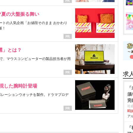
マ夏の大盤振る舞い
ートの人気企画「お値段そのまま おかわり
催！
選」とは？
で、マウスコンピューターの製品担当者が用
求
表現した腕時計登場
「
須
ラボレーションウオッチを製作。ドラマプロデ
完
社
時給
アル
「