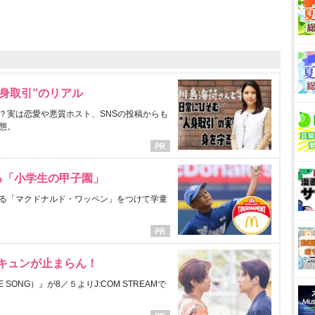
身取引”のリアル
？実は恋愛や悪質ホスト、SNSの投稿からも
態。
る「小学生の甲子園」
る「マクドナルド・ワッペン」をつけて学童
にキュンが止まらん！
ONG）』が8／５よりJ:COM STREAMで