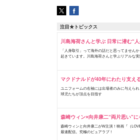
注目★トピックス
川島海荷さんと学ぶ 日常に潜む“人
「人身取引」って海外の話だと思ってませんか
起きています。川島海荷さんと学ぶリアルな実
マクドナルドが40年にわたり支え
ユニフォームの右袖には出場者のみに与えられ
球児たちが頂点を目指す
森崎ウィン×向井康二“両片思い”
森崎ウィンと向井康二がW主演！映画『（LOVE S
最速配信。究極のピュアラブ！