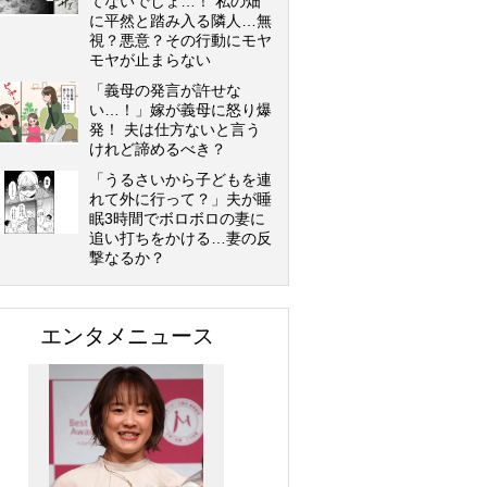
てないでしょ…！ 私の畑
に平然と踏み入る隣人…無
視？悪意？その行動にモヤ
モヤが止まらない
「義母の発言が許せな
い…！」嫁が義母に怒り爆
発！ 夫は仕方ないと言う
けれど諦めるべき？
「うるさいから子どもを連
れて外に行って？」夫が睡
眠3時間でボロボロの妻に
追い打ちをかける…妻の反
撃なるか？
エンタメニュース