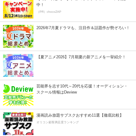
中！
（PR）chocoZAP
2026年7月夏ドラマも、注目作＆話題作が勢ぞろい！
【夏アニメ2026】7月期夏の新アニメを一挙紹介！
芸能界を志す10代～20代を応援！オーディション・
スクール情報はDeview
漫画読み放題サブスクおすすめ11選【徹底比較】
オリコン顧客満足度ランキング