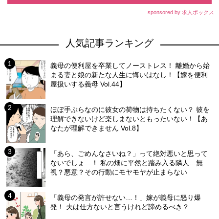
sponsored by 求人ボックス
人気記事ランキング
義母の便利屋を卒業してノーストレス！ 離婚から始
まる妻と娘の新たな人生に悔いはなし！【嫁を便利
屋扱いする義母 Vol.44】
ほぼ手ぶらなのに彼女の荷物は持ちたくない？ 彼を
理解できないけど楽しまないともったいない！【あ
なたが理解できません Vol.8】
「あら、ごめんなさいね？」って絶対悪いと思って
ないでしょ…！ 私の畑に平然と踏み入る隣人…無
視？悪意？その行動にモヤモヤが止まらない
「義母の発言が許せない…！」嫁が義母に怒り爆
発！ 夫は仕方ないと言うけれど諦めるべき？