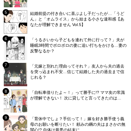
結婚前提の付き合いに喜ぶよし子だったが…「うど
ん」と「オムライス」から始まる小さな違和感【あ
なたが理解できません Vol.5】
「うるさいから子どもを連れて外に行って？」夫が
睡眠3時間でボロボロの妻に追い打ちをかける…妻の
反撃なるか？
「元嫁と別れた理由ってそれ？」友人から夫の過去
を突っ込まれ不安…信じて結婚した夫の過去まで信
じれる？
「自転車借りたよ～！」って勝手に!? ママ友の常識
が理解できない！ 次に貸してと言ってきたのは…
「育休中でしょ？手伝って！」嫁を好き勝手使う義
母のお願いを断りたい！ 頼みの綱の夫はまさかの無
関心!? 自体は最悪の結末に…