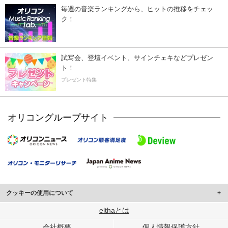
毎週の音楽ランキングから、ヒットの推移をチェッ
ク！
試写会、登壇イベント、サインチェキなどプレゼン
ト！
プレゼント特集
オリコングループサイト
クッキーの使用について
このサイトでは Cookie を使用して、ユーザーに合わせたコンテンツや広告の
elthaとは
表示、ソーシャル メディア機能の提供、広告の表示回数やクリック数の測定を
会社概要
個人情報保護方針
行っています。