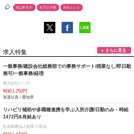
#山本モナ
#ブログ発
#タレント
さらに見る
求人特集
一般事務/建設会社総務部での事務サポート/残業なし/即日勤
務可/一般事務/経理
株式会社パソナ
時給1,250円
派遣社員 / 愛知県
リハビリ補助や多職種連携を学ぶ入所介護/日勤のみ・時給
1472円&有給あり
社会医療法人財団 仁医会