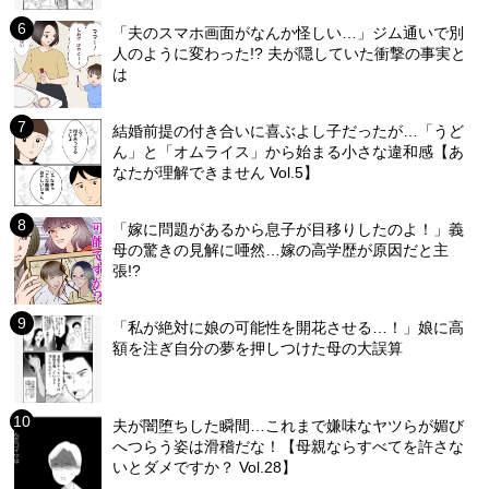
「夫のスマホ画面がなんか怪しい…」ジム通いで別
人のように変わった!? 夫が隠していた衝撃の事実と
は
結婚前提の付き合いに喜ぶよし子だったが…「うど
ん」と「オムライス」から始まる小さな違和感【あ
なたが理解できません Vol.5】
「嫁に問題があるから息子が目移りしたのよ！」義
母の驚きの見解に唖然…嫁の高学歴が原因だと主
張!?
「私が絶対に娘の可能性を開花させる…！」娘に高
額を注ぎ自分の夢を押しつけた母の大誤算
夫が闇堕ちした瞬間…これまで嫌味なヤツらが媚び
へつらう姿は滑稽だな！【母親ならすべてを許さな
いとダメですか？ Vol.28】