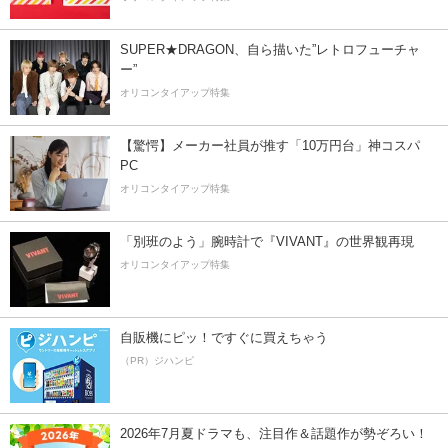
SUPER★DRAGON、自ら描いた”レトロフューチャ
ー”
オリコンタイアップ特集
【驚愕】メーカー社員が推す「10万円台」神コスパ
PC
オリコンタイアップ特集
「別班のよう」腕時計で『VIVANT』の世界観再現
オリコンタイアップ特集
自販機にピッ！ですぐに買えちゃう
（PR）ジハンピ
2026年7月夏ドラマも、注目作＆話題作が勢ぞろい！