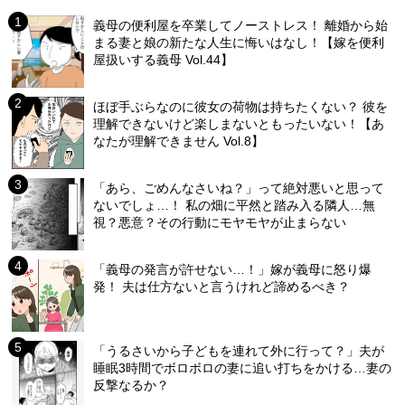
義母の便利屋を卒業してノーストレス！ 離婚から始
まる妻と娘の新たな人生に悔いはなし！【嫁を便利
屋扱いする義母 Vol.44】
ほぼ手ぶらなのに彼女の荷物は持ちたくない？ 彼を
理解できないけど楽しまないともったいない！【あ
なたが理解できません Vol.8】
「あら、ごめんなさいね？」って絶対悪いと思って
ないでしょ…！ 私の畑に平然と踏み入る隣人…無
視？悪意？その行動にモヤモヤが止まらない
「義母の発言が許せない…！」嫁が義母に怒り爆
発！ 夫は仕方ないと言うけれど諦めるべき？
「うるさいから子どもを連れて外に行って？」夫が
睡眠3時間でボロボロの妻に追い打ちをかける…妻の
反撃なるか？