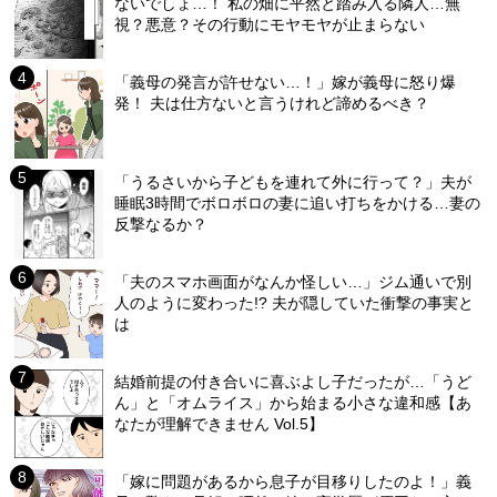
ないでしょ…！ 私の畑に平然と踏み入る隣人…無
視？悪意？その行動にモヤモヤが止まらない
「義母の発言が許せない…！」嫁が義母に怒り爆
発！ 夫は仕方ないと言うけれど諦めるべき？
「うるさいから子どもを連れて外に行って？」夫が
睡眠3時間でボロボロの妻に追い打ちをかける…妻の
反撃なるか？
「夫のスマホ画面がなんか怪しい…」ジム通いで別
人のように変わった!? 夫が隠していた衝撃の事実と
は
結婚前提の付き合いに喜ぶよし子だったが…「うど
ん」と「オムライス」から始まる小さな違和感【あ
なたが理解できません Vol.5】
「嫁に問題があるから息子が目移りしたのよ！」義