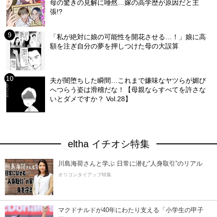
母の驚きの見解に唖然…嫁の高学歴が原因だと主
張!?
「私が絶対に娘の可能性を開花させる…！」娘に高
額を注ぎ自分の夢を押しつけた母の大誤算
夫が闇堕ちした瞬間…これまで嫌味なヤツらが媚び
へつらう姿は滑稽だな！【母親ならすべてを許さな
いとダメですか？ Vol.28】
eltha イチオシ特集
川島海荷さんと学ぶ 日常に潜む“人身取引”のリアル
オリコンタイアップ特集
マクドナルドが40年にわたり支える「小学生の甲子