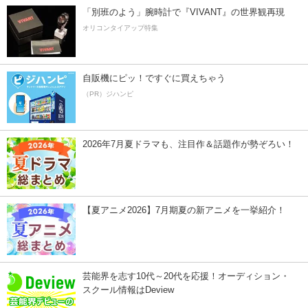
「別班のよう」腕時計で『VIVANT』の世界観再現
オリコンタイアップ特集
自販機にピッ！ですぐに買えちゃう
（PR）ジハンピ
2026年7月夏ドラマも、注目作＆話題作が勢ぞろい！
【夏アニメ2026】7月期夏の新アニメを一挙紹介！
芸能界を志す10代～20代を応援！オーディション・
スクール情報はDeview