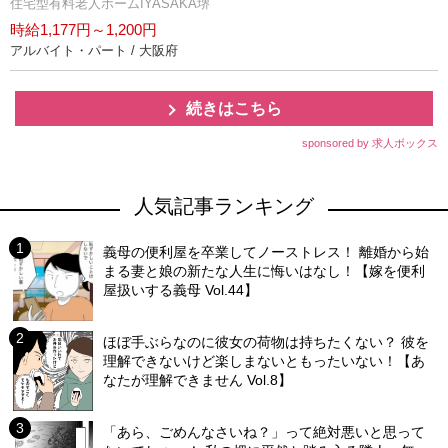
住宅型有料老人ホームIYASAKA堺
時給1,177円～1,200円
アルバイト・パート / 大阪府
続きはこちら
sponsored by 求人ボックス
人気記事ランキング
義母の便利屋を卒業してノーストレス！ 離婚から始
まる妻と娘の新たな人生に悔いはなし！【嫁を便利
屋扱いする義母 Vol.44】
ほぼ手ぶらなのに彼女の荷物は持ちたくない？ 彼を
理解できないけど楽しまないともったいない！【あ
なたが理解できません Vol.8】
「あら、ごめんなさいね？」って絶対悪いと思って