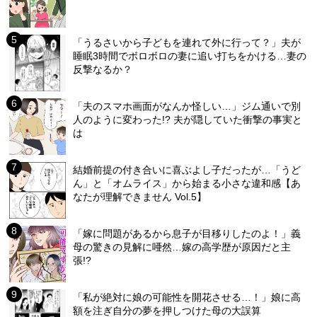
「うるさいから子どもを連れて外に行って？」夫が
睡眠3時間でボロボロの妻に追い打ちをかける…妻の
反撃なるか？
「夫のスマホ画面がなんか怪しい…」ジム通いで別
人のように変わった!? 夫が隠していた衝撃の事実と
は
結婚前提の付き合いに喜ぶよし子だったが…「うど
ん」と「オムライス」から始まる小さな違和感【あ
なたが理解できません Vol.5】
「嫁に問題があるから息子が目移りしたのよ！」義
母の驚きの見解に唖然…嫁の高学歴が原因だと主
張!?
「私が絶対に娘の可能性を開花させる…！」娘に高
額を注ぎ自分の夢を押しつけた母の大誤算