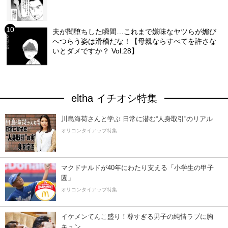
夫が闇堕ちした瞬間…これまで嫌味なヤツらが媚び
へつらう姿は滑稽だな！【母親ならすべてを許さな
いとダメですか？ Vol.28】
eltha イチオシ特集
川島海荷さんと学ぶ 日常に潜む“人身取引”のリアル
オリコンタイアップ特集
マクドナルドが40年にわたり支える「小学生の甲子
園」
オリコンタイアップ特集
イケメンてんこ盛り！尊すぎる男子の純情ラブに胸
キュン