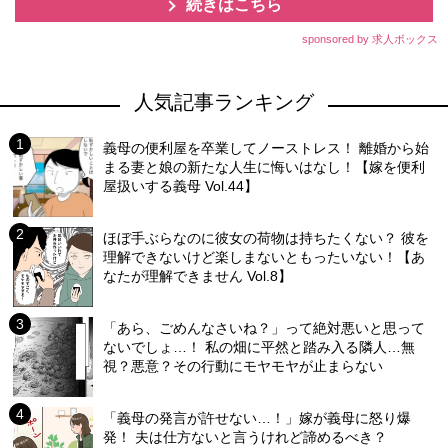
続きはこちら
sponsored by 求人ボックス
人気記事ランキング
義母の便利屋を卒業してノーストレス！ 離婚から始
まる妻と娘の新たな人生に悔いはなし！【嫁を便利
屋扱いする義母 Vol.44】
ほぼ手ぶらなのに彼女の荷物は持ちたくない？ 彼を
理解できないけど楽しまないともったいない！【あ
なたが理解できません Vol.8】
「あら、ごめんなさいね？」って絶対悪いと思って
ないでしょ…！ 私の畑に平然と踏み入る隣人…無
視？悪意？その行動にモヤモヤが止まらない
「義母の発言が許せない…！」嫁が義母に怒り爆
発！ 夫は仕方ないと言うけれど諦めるべき？