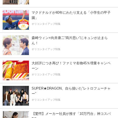
マクドナルドが40年にわたり支える「小学生の甲子
園」
オリコンタイアップ特集
森崎ウィン×向井康二“両片思い”にキュンが止まら
ん！
オリコンタイアップ特集
大好評につき再び！ファミマ名物45％増量キャンペ
ーン
オリコンタイアップ特集
SUPER★DRAGON、自ら描いた”レトロフューチャ
ー”
オリコンタイアップ特集
【驚愕】メーカー社員が推す「10万円台」神コスパ