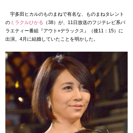
宇多田ヒカルのものまねで有名な、ものまねタレント
の
ミラクルひかる
（38）が、11日放送のフジテレビ系バ
ラエティー番組『アウト×デラックス』（後11：15）に
出演。4月に結婚していたことを明かした。