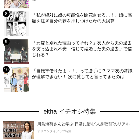
「私が絶対に娘の可能性を開花させる…！」娘に高
額を注ぎ自分の夢を押しつけた母の大誤算
「元嫁と別れた理由ってそれ？」友人から夫の過去
を突っ込まれ不安…信じて結婚した夫の過去まで信
じれる？
「自転車借りたよ～！」って勝手に!? ママ友の常識
が理解できない！ 次に貸してと言ってきたのは…
eltha イチオシ特集
川島海荷さんと学ぶ 日常に潜む“人身取引”のリアル
オリコンタイアップ特集