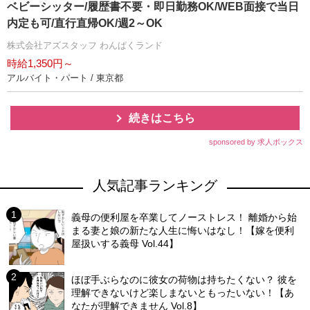
ベビーシッター/履歴書不要・即日勤務OK/WEB面接で当日
内定も可/直行直帰OK/週2～OK
株式会社アズスタッフ わんぱくランド
時給1,350円～
アルバイト・パート / 東京都
続きはこちら
sponsored by 求人ボックス
人気記事ランキング
義母の便利屋を卒業してノーストレス！ 離婚から始
まる妻と娘の新たな人生に悔いはなし！【嫁を便利
屋扱いする義母 Vol.44】
ほぼ手ぶらなのに彼女の荷物は持ちたくない？ 彼を
理解できないけど楽しまないともったいない！【あ
なたが理解できません Vol.8】