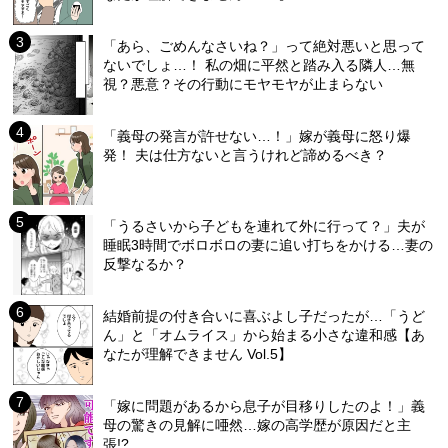
「あら、ごめんなさいね？」って絶対悪いと思って
ないでしょ…！ 私の畑に平然と踏み入る隣人…無
視？悪意？その行動にモヤモヤが止まらない
「義母の発言が許せない…！」嫁が義母に怒り爆
発！ 夫は仕方ないと言うけれど諦めるべき？
「うるさいから子どもを連れて外に行って？」夫が
睡眠3時間でボロボロの妻に追い打ちをかける…妻の
反撃なるか？
結婚前提の付き合いに喜ぶよし子だったが…「うど
ん」と「オムライス」から始まる小さな違和感【あ
なたが理解できません Vol.5】
「嫁に問題があるから息子が目移りしたのよ！」義
母の驚きの見解に唖然…嫁の高学歴が原因だと主
張!?