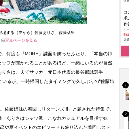
派遣
コ
求
作
パ
に登場する（左から）佐藤ありさ、佐藤栞里
時給
派遣
写真ページを見る
、何度も『MORE』誌面を飾ったふたり。「本当の姉
タッフが聞かれることがあるほど、一緒にいるのが自然
ありさは、夫でサッカー元日本代表の長谷部誠選手
ているが、一時帰国したタイミングで久しぶりの“佐藤姉
佐藤姉妹の着回しリターンズ!!!」と題された特集で、
姉・ありさはシャツ派、こなれカジュアルを目指す妹・
。恋や夏イベントのエピソードも盛り込んだ着回しスト