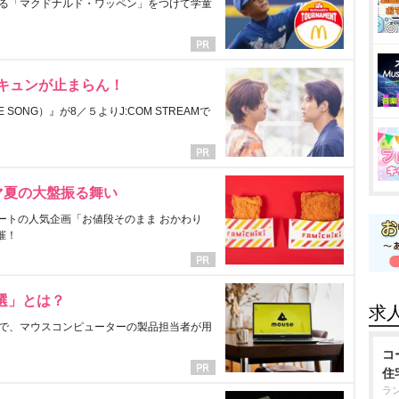
る「マクドナルド・ワッペン」をつけて学童
にキュンが止まらん！
ONG）』が8／５よりJ:COM STREAMで
マ夏の大盤振る舞い
ートの人気企画「お値段そのまま おかわり
催！
選」とは？
求
で、マウスコンピューターの製品担当者が用
コ
住
ラ