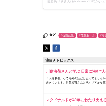
佐藤ありさ
さん(@satoarisa920)が
タグ
#佐藤栞里
#佐藤ありさ
#モ
注目★トピックス
川島海荷さんと学ぶ 日常に潜む“人
「人身取引」って海外の話だと思ってませんか
起きています。川島海荷さんと学ぶリアルな実
マクドナルドが40年にわたり支え