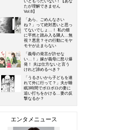
いともったいない！【あな
たが理解できません
Vol.8】
「あら、ごめんなさい
ね？」って絶対悪いと思っ
てないでしょ…！ 私の畑
に平然と踏み入る隣人…無
視？悪意？その行動にモヤ
モヤが止まらない
「義母の発言が許せな
い…！」嫁が義母に怒り爆
発！ 夫は仕方ないと言う
けれど諦めるべき？
「うるさいから子どもを連
れて外に行って？」夫が睡
眠3時間でボロボロの妻に
追い打ちをかける…妻の反
撃なるか？
エンタメニュース