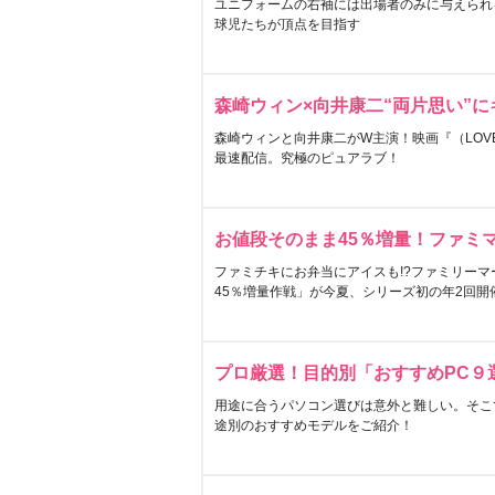
ユニフォームの右袖には出場者のみに与えられ
球児たちが頂点を目指す
森崎ウィン×向井康二“両片思い”
森崎ウィンと向井康二がW主演！映画『（LOVE S
最速配信。究極のピュアラブ！
お値段そのまま45％増量！ファミ
ファミチキにお弁当にアイスも!?ファミリーマ
45％増量作戦」が今夏、シリーズ初の年2回開
プロ厳選！目的別「おすすめPC９
用途に合うパソコン選びは意外と難しい。そこ
途別のおすすめモデルをご紹介！