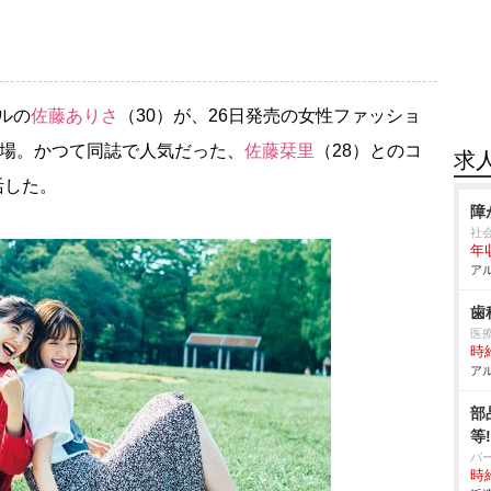
ルの
佐藤ありさ
（30）が、26日発売の女性ファッショ
登場。かつて同誌で人気だった、
佐藤栞里
（28）とのコ
求
活した。
障
社
年
アル
歯
医
時給
アル
部
等
パ
時給