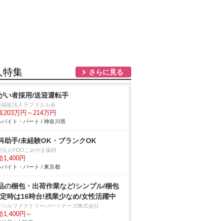
人特集
さらに見る
がい者採用/送迎運転手
会福祉法人ラファエル会
収203万円～214万円
バイト・パート / 神奈川県
科助手/未経験OK・ブランクOK
療法人FDOこみやま歯科
1,400円
バイト・パート / 東京都
品の梱包・出荷作業など/シンプル/梱包
!定時は16時台!残業少なめ/女性活躍中
ーソルファクトリーパートナーズ株式会社
1,400円～