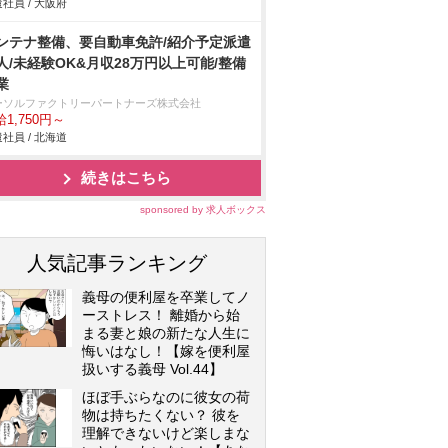
社員 / 大阪府
ンテナ整備、要自動車免許/紹介予定派遣
人/未経験OK&月収28万円以上可能/整備
業
ーソルファクトリーパートナーズ株式会社
1,750円～
社員 / 北海道
続きはこちら
sponsored by 求人ボックス
人気記事ランキング
義母の便利屋を卒業してノ
ーストレス！ 離婚から始
まる妻と娘の新たな人生に
悔いはなし！【嫁を便利屋
扱いする義母 Vol.44】
ほぼ手ぶらなのに彼女の荷
物は持ちたくない？ 彼を
理解できないけど楽しまな