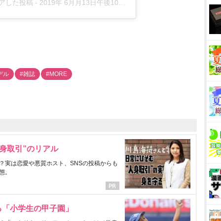
シェアした投稿 -
2019年 6月月13日午後10時22分PDT
デル
#雑誌
#MORE
身取引”のリアル
？実は恋愛や悪質ホスト、SNSの投稿からも
態。
る「小学生の甲子園」