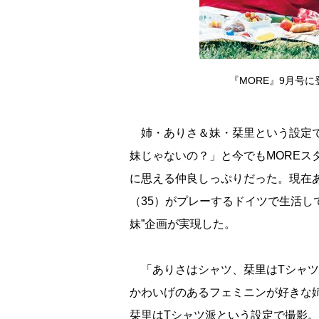
『MORE』9月号
姉・ありさ＆妹・栞里という設定で
妹じゃないの？」と今でもMOREス
に思える仲良しっぷりだった。現在
（35）がプレーするドイツで生活し
妹”企画が実現した。
「ありさはシャツ、栞里はTシャツ。
かわいげのあるフェミニンが好きな
栞里はTシャツ派という設定で撮影