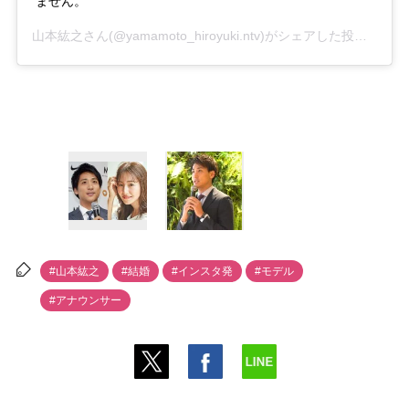
ません。
山本紘之
さん(@yamamoto_hiroyuki.ntv)がシェアした投稿 -
201
#山本紘之
#結婚
#インスタ発
#モデル
#アナウンサー