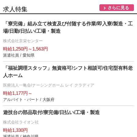
さらに見る
求人特集
「寮完備」組み立て検査及び付随する作業/即入寮/製造・工
場/日勤/日払い/工場・製造
株式会社京栄センター
時給1,250円～1,563円
派遣社員 / 愛知県
「福祉調理スタッフ」無資格可/シフト相談可/住宅型有料老
人ホーム
医療法人一亀会/ナーシングホーム レイ クラディア
時給1,177円～
アルバイト・パート / 大阪府
遊技台の部品取付/寮完備/日払い/工場・製造
株式会社ライオン社
時給1,330円
派遣社員 / 神奈川県