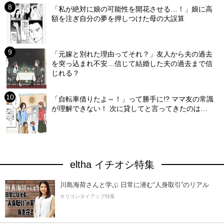
「私が絶対に娘の可能性を開花させる…！」娘に高
額を注ぎ自分の夢を押しつけた母の大誤算
「元嫁と別れた理由ってそれ？」友人から夫の過去
を突っ込まれ不安…信じて結婚した夫の過去まで信
じれる？
「自転車借りたよ～！」って勝手に!? ママ友の常識
が理解できない！ 次に貸してと言ってきたのは…
eltha イチオシ特集
川島海荷さんと学ぶ 日常に潜む“人身取引”のリアル
オリコンタイアップ特集