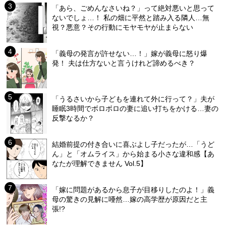
「あら、ごめんなさいね？」って絶対悪いと思って
ないでしょ…！ 私の畑に平然と踏み入る隣人…無
視？悪意？その行動にモヤモヤが止まらない
「義母の発言が許せない…！」嫁が義母に怒り爆
発！ 夫は仕方ないと言うけれど諦めるべき？
「うるさいから子どもを連れて外に行って？」夫が
睡眠3時間でボロボロの妻に追い打ちをかける…妻の
反撃なるか？
結婚前提の付き合いに喜ぶよし子だったが…「うど
ん」と「オムライス」から始まる小さな違和感【あ
なたが理解できません Vol.5】
「嫁に問題があるから息子が目移りしたのよ！」義
母の驚きの見解に唖然…嫁の高学歴が原因だと主
張!?