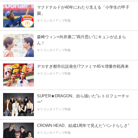
マクドナルドが40年にわたり支える「小学生の甲子
園」
オリコンタイアップ特集
森崎ウィン×向井康二“両片思い”にキュンが止まら
ん！
オリコンタイアップ特集
デカすぎ都市伝説発生!?ファミマ45％増量作戦再来
オリコンタイアップ特集
SUPER★DRAGON、自ら描いた”レトロフューチャ
ー”
オリコンタイアップ特集
CROWN HEAD、結成1周年で見えた”バンドらしさ”
オリコンタイアップ特集