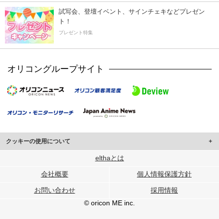
試写会、登壇イベント、サインチェキなどプレゼン
ト！
プレゼント特集
オリコングループサイト
クッキーの使用について
このサイトでは Cookie を使用して、ユーザーに合わせたコンテンツや広告の
elthaとは
表示、ソーシャル メディア機能の提供、広告の表示回数やクリック数の測定を
会社概要
個人情報保護方針
行っています。
また、ユーザーによるサイトの利用状況についても情報を収集し、ソーシャル
お問い合わせ
採用情報
メディアや広告配信、データ解析の各パートナーに提供しています。
各パートナーは、この情報とユーザーが各パートナーに提供した他の情報や、
© oricon ME inc.
ユーザーが各パートナーのサービスを使用したときに収集した他の情報を組み
合わせて使用することがあります。