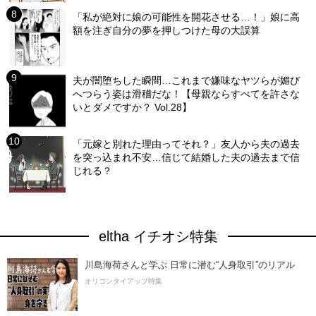
「私が絶対に娘の可能性を開花させる…！」娘に高
額を注ぎ自分の夢を押しつけた母の大誤算
夫が闇堕ちした瞬間…これまで嫌味なヤツらが媚び
へつらう姿は滑稽だな！【母親ならすべてを許さな
いとダメですか？ Vol.28】
「元嫁と別れた理由ってそれ？」友人から夫の過去
を突っ込まれ不安…信じて結婚した夫の過去まで信
じれる？
eltha イチオシ特集
川島海荷さんと学ぶ 日常に潜む“人身取引”のリアル
オリコンタイアップ特集