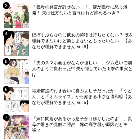
「義母の発言が許せない…！」嫁が義母に怒り爆
発！ 夫は仕方ないと言うけれど諦めるべき？
ほぼ手ぶらなのに彼女の荷物は持ちたくない？ 彼を
理解できないけど楽しまないともったいない！【あ
なたが理解できません Vol.8】
「夫のスマホ画面がなんか怪しい…」ジム通いで別
人のように変わった!? 夫が隠していた衝撃の事実と
は
結婚前提の付き合いに喜ぶよし子だったが…「うど
ん」と「オムライス」から始まる小さな違和感【あ
なたが理解できません Vol.5】
「嫁に問題があるから息子が目移りしたのよ！」義
母の驚きの見解に唖然…嫁の高学歴が原因だと主
張!?