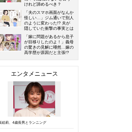
けれど諦めるべき？
「夫のスマホ画面がなんか
怪しい…」ジム通いで別人
のように変わった!? 夫が
隠していた衝撃の事実とは
「嫁に問題があるから息子
が目移りしたのよ！」義母
の驚きの見解に唖然…嫁の
高学歴が原因だと主張!?
エンタメニュース
坂絵莉、4歳長男とランニング