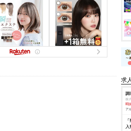
求
調
株
時給
アル
「
入