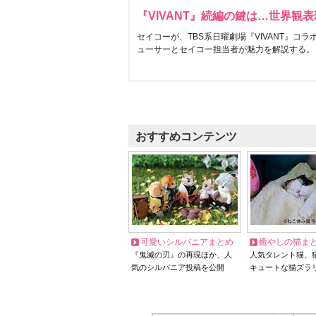
『VIVANT』続編の鍵は…世界観
セイコーが、TBS系日曜劇場『VIVANT』コ
ューサーとセイコー担当者が魅力を解説する。
おすすめコンテンツ
可愛いシルバニアまとめ
癒やしの猫ま
『鬼滅の刃』の再現ほか、人
人気タレント猫、
気のシルバニア投稿を公開
キュートな猫ズラ