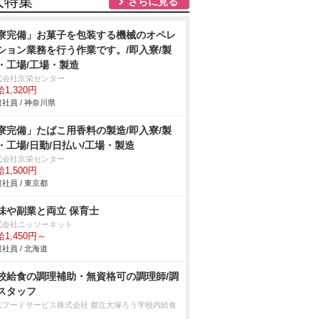
人特集
さらに見る
寮完備」お菓子を包装する機械のオペレ
ション業務を行う作業です。/即入寮/製
・工場/工場・製造
式会社京栄センター
1,320円
社員 / 神奈川県
寮完備」たばこ用香料の製造/即入寮/製
・工場/日勤/日払い/工場・製造
式会社京栄センター
1,500円
社員 / 東京都
味や副業と両立 保育士
式会社ニッソーネット
1,450円～
社員 / 北海道
校給食の調理補助・無資格可の調理師/調
スタッフ
京フードサービス株式会社 都立大塚ろう学校内給食