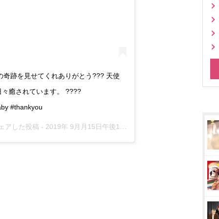
奇跡を見せてくれありがとう??? 天使
々癒されています。 ????
aby #thankyou
)がシェアした投稿 -
2019年 9月月15日午後1時36分PDT