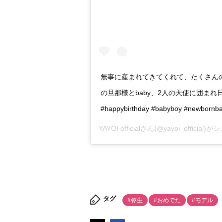
無事に産まれてきてくれて、たくさんの
の旦那様とbaby、2人の天使に囲まれ日
#happybirthday #babyboy #newbornb
YAYOI official
さん(@yayoi_official
タグ
#弥生
#おめでた
#モデル