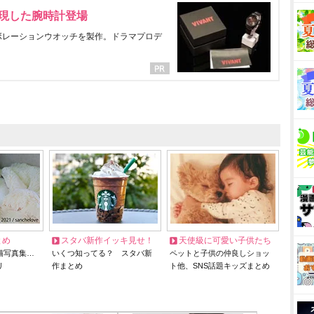
表現した腕時計登場
ラボレーションウオッチを製作。ドラマプロデ
とめ
スタバ新作イッキ見せ！
天使級に可愛い子供たち
猫写真集…
いくつ知ってる？ スタバ新
ペットと子供の仲良しショッ
リ
作まとめ
ト他、SNS話題キッズまとめ