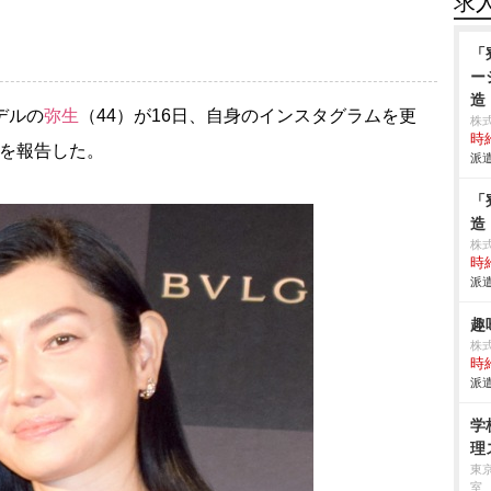
求
「
ー
造
デルの
弥生
（44）が16日、自身のインスタグラムを更
株
時給
とを報告した。
派遣
「
造
株
時給
派遣
趣
株
時給
派遣
学
理
東
室