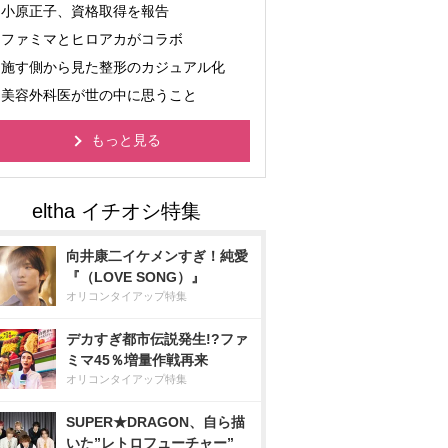
小原正子、資格取得を報告
ファミマとヒロアカがコラボ
施す側から見た整形のカジュアル化
美容外科医が世の中に思うこと
もっと見る
向井康二イケメンすぎ！純愛
『（LOVE SONG）』
オリコンタイアップ特集
デカすぎ都市伝説発生!?ファ
ミマ45％増量作戦再来
オリコンタイアップ特集
SUPER★DRAGON、自ら描
いた”レトロフューチャー”