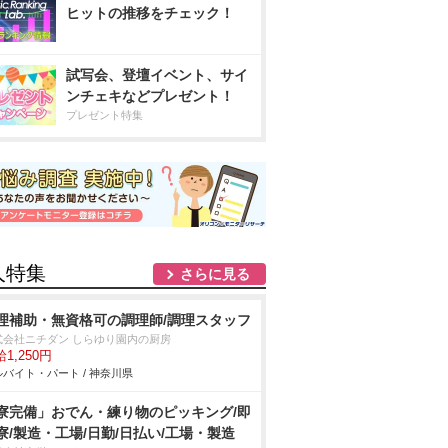
ヒットの推移をチェック！
試写会、登壇イベント、サイ
ンチェキなどプレゼント！
プレゼント特集
人特集
さらに見る
理補助・無資格可の調理師/調理スタッフ
式会社ニチダン しらゆり園内の厨房
1,250円
バイト・パート / 神奈川県
寮完備」おでん・練り物のピッキング/即
寮/製造・工場/日勤/日払い/工場・製造