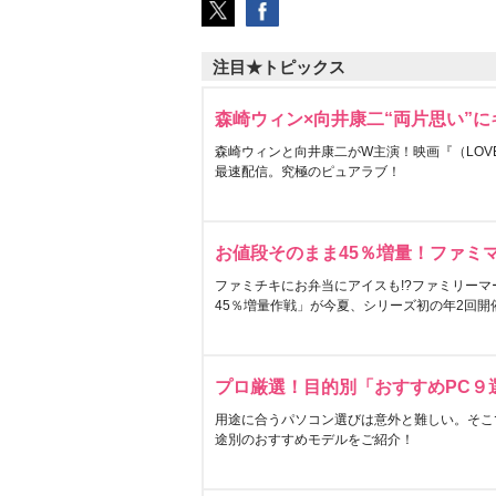
注目★トピックス
森崎ウィン×向井康二“両片思い”
森崎ウィンと向井康二がW主演！映画『（LOVE S
最速配信。究極のピュアラブ！
お値段そのまま45％増量！ファミ
ファミチキにお弁当にアイスも!?ファミリーマ
45％増量作戦」が今夏、シリーズ初の年2回開
プロ厳選！目的別「おすすめPC９
用途に合うパソコン選びは意外と難しい。そこ
途別のおすすめモデルをご紹介！