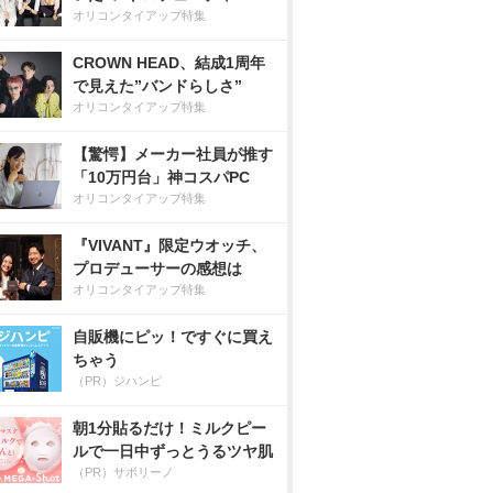
オリコンタイアップ特集
CROWN HEAD、結成1周年
で見えた”バンドらしさ”
オリコンタイアップ特集
【驚愕】メーカー社員が推す
「10万円台」神コスパPC
オリコンタイアップ特集
『VIVANT』限定ウオッチ、
プロデューサーの感想は
オリコンタイアップ特集
自販機にピッ！ですぐに買え
ちゃう
（PR）ジハンピ
朝1分貼るだけ！ミルクピー
ルで一日中ずっとうるツヤ肌
（PR）サボリーノ