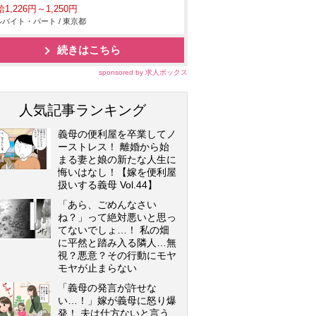
1,226円～1,250円
バイト・パート / 東京都
続きはこちら
sponsored by 求人ボックス
人気記事ランキング
義母の便利屋を卒業してノ
ーストレス！ 離婚から始
まる妻と娘の新たな人生に
悔いはなし！【嫁を便利屋
扱いする義母 Vol.44】
「あら、ごめんなさい
ね？」って絶対悪いと思っ
てないでしょ…！ 私の畑
に平然と踏み入る隣人…無
視？悪意？その行動にモヤ
モヤが止まらない
「義母の発言が許せな
い…！」嫁が義母に怒り爆
発！ 夫は仕方ないと言う