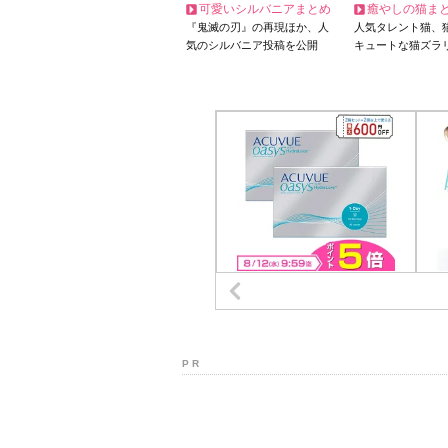
可愛いシルバニアまとめ
癒やしの猫ま
『鬼滅の刃』の再現ほか、人
人気タレント猫、
気のシルバニア投稿を公開
キュートな猫ズラ
P R