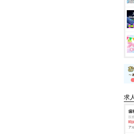
求
歯
医
時給
アル