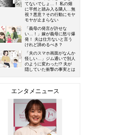
てないでしょ…！ 私の畑
に平然と踏み入る隣人…無
視？悪意？その行動にモヤ
モヤが止まらない
「義母の発言が許せな
い…！」嫁が義母に怒り爆
発！ 夫は仕方ないと言う
けれど諦めるべき？
「夫のスマホ画面がなんか
怪しい…」ジム通いで別人
のように変わった!? 夫が
隠していた衝撃の事実とは
エンタメニュース