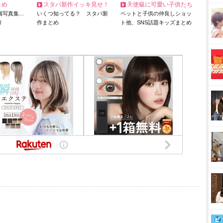
とめ
スタバ新作イッキ見せ！
天使級に可愛い子供たち
猫写真集…
いくつ知ってる？ スタバ新
ペットと子供の仲良しショッ
リ
作まとめ
ト他、SNS話題キッズまとめ