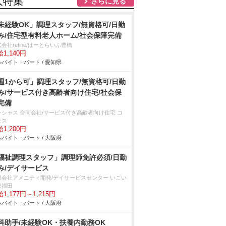
人特集
さらに見る
未経験OK」調理スタッフ/無資格可/日勤
み/住宅型有料老人ホーム/社会保障完備
会社refine/はーとらいふ豊橋
1,140円
バイト・パート / 愛知県
週1から可」調理スタッフ/無資格可/日勤
み/サービス付き高齢者向け住宅/社会保
完備
レシャス 合同会社/サービス付き高齢者向け住宅 コ
モス
1,200円
バイト・パート / 大阪府
福祉調理スタッフ」調理師免許必須/日勤
み/デイサービス
限会社アメニティ開発/デイサービスセンター いこい
家福田
1,177円～1,215円
バイト・パート / 大阪府
科助手/未経験OK・扶養内勤務OK