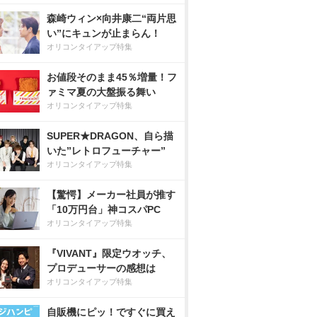
森崎ウィン×向井康二“両片思
い”にキュンが止まらん！
オリコンタイアップ特集
お値段そのまま45％増量！フ
ァミマ夏の大盤振る舞い
オリコンタイアップ特集
SUPER★DRAGON、自ら描
いた”レトロフューチャー”
オリコンタイアップ特集
【驚愕】メーカー社員が推す
「10万円台」神コスパPC
オリコンタイアップ特集
『VIVANT』限定ウオッチ、
プロデューサーの感想は
オリコンタイアップ特集
自販機にピッ！ですぐに買え