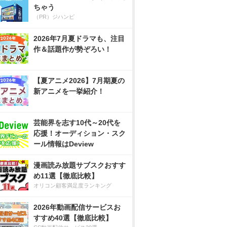
ちゃう
（PR）ジハンピ
2026年7月夏ドラマも、注目
作＆話題作が勢ぞろい！
【夏アニメ2026】7月期夏の
新アニメを一挙紹介！
芸能界を志す10代～20代を
応援！オーディション・スク
ール情報はDeview
漫画読み放題サブスクおすす
め11選【徹底比較】
オリコン顧客満足度ランキング
2026年動画配信サービスお
すすめ40選【徹底比較】