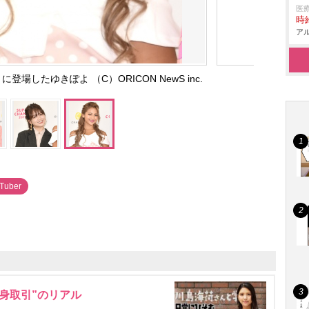
医
時給
アル
9』に登場したゆきぽよ （C）ORICON NewS inc.
Tuber
身取引”のリアル