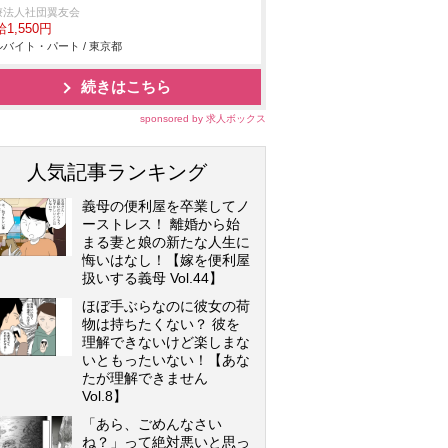
療法人社団翼友会
1,550円
バイト・パート / 東京都
続きはこちら
sponsored by 求人ボックス
人気記事ランキング
義母の便利屋を卒業してノ
ーストレス！ 離婚から始
まる妻と娘の新たな人生に
悔いはなし！【嫁を便利屋
扱いする義母 Vol.44】
ほぼ手ぶらなのに彼女の荷
物は持ちたくない？ 彼を
理解できないけど楽しまな
いともったいない！【あな
たが理解できません
Vol.8】
「あら、ごめんなさい
ね？」って絶対悪いと思っ