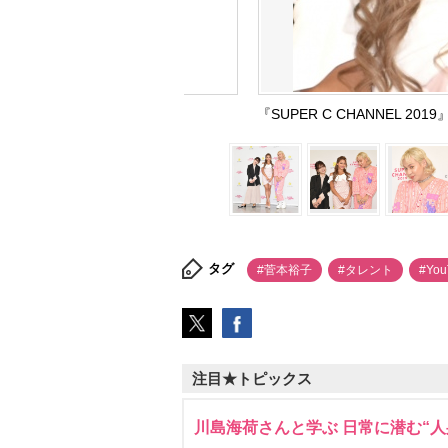
『SUPER C CHANNEL 201
タグ
#菅本裕子
#タレント
#You
注目★トピックス
川島海荷さんと学ぶ 日常に潜む“人