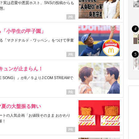
？実は恋愛や悪質ホスト、SNSの投稿からも
態。
る「小学生の甲子園」
る「マクドナルド・ワッペン」をつけて学童
にキュンが止まらん！
ONG）』が8／５よりJ:COM STREAMで
マ夏の大盤振る舞い
ートの人気企画「お値段そのまま おかわり
催！