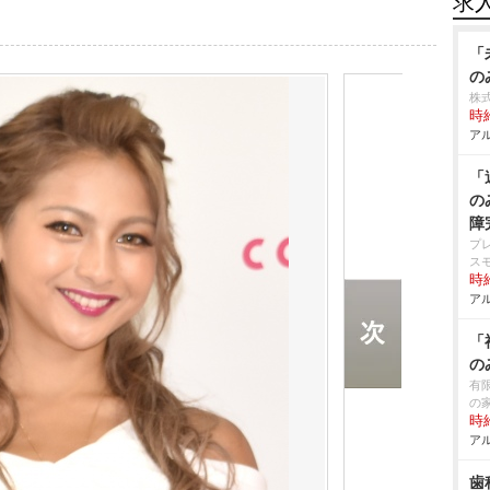
求
「
の
株式
時給
アル
「
の
障
プ
ス
時給
アル
「
の
有
の
時給
アル
歯