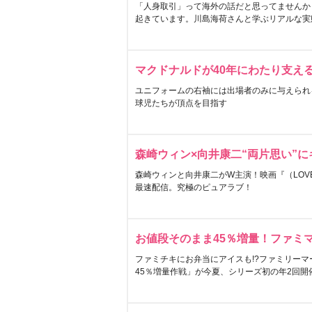
「人身取引」って海外の話だと思ってませんか
起きています。川島海荷さんと学ぶリアルな実
マクドナルドが40年にわたり支え
ユニフォームの右袖には出場者のみに与えられ
球児たちが頂点を目指す
森崎ウィン×向井康二“両片思い”
森崎ウィンと向井康二がW主演！映画『（LOVE S
最速配信。究極のピュアラブ！
お値段そのまま45％増量！ファミ
ファミチキにお弁当にアイスも!?ファミリーマ
45％増量作戦」が今夏、シリーズ初の年2回開