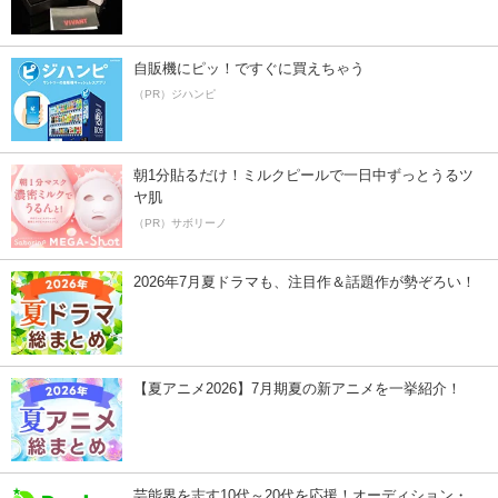
自販機にピッ！ですぐに買えちゃう
（PR）ジハンピ
朝1分貼るだけ！ミルクピールで一日中ずっとうるツ
ヤ肌
（PR）サボリーノ
2026年7月夏ドラマも、注目作＆話題作が勢ぞろい！
【夏アニメ2026】7月期夏の新アニメを一挙紹介！
芸能界を志す10代～20代を応援！オーディション・