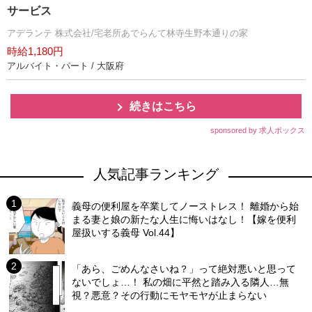
サービス
アデランテ 株式会社/宅老所あでらんて林寺生野本通りの家
時給1,180円
アルバイト・パート / 大阪府
続きはこちら
sponsored by 求人ボックス
人気記事ランキング
義母の便利屋を卒業してノーストレス！ 離婚から始
まる妻と娘の新たな人生に悔いはなし！【嫁を便利
屋扱いする義母 Vol.44】
「あら、ごめんなさいね？」って絶対悪いと思って
ないでしょ…！ 私の畑に平然と踏み入る隣人…無
視？悪意？その行動にモヤモヤが止まらない