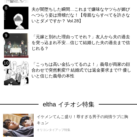
夫が闇堕ちした瞬間…これまで嫌味なヤツらが媚び
へつらう姿は滑稽だな！【母親ならすべてを許さな
いとダメですか？ Vol.28】
「元嫁と別れた理由ってそれ？」友人から夫の過去
を突っ込まれ不安…信じて結婚した夫の過去まで信
じれる？
「こっちは高い金払ってるのよ！」義母が両家の顔
合わせで突然豹変!? 結婚式では返金要求まで!? 優し
いと信じた義母の本性
eltha イチオシ特集
イケメンてんこ盛り！尊すぎる男子の純情ラブに胸
キュン
オリコンタイアップ特集