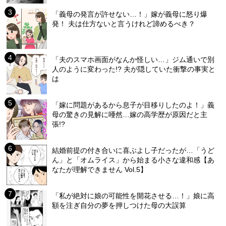
「義母の発言が許せない…！」嫁が義母に怒り爆
発！ 夫は仕方ないと言うけれど諦めるべき？
「夫のスマホ画面がなんか怪しい…」ジム通いで別
人のように変わった!? 夫が隠していた衝撃の事実と
は
「嫁に問題があるから息子が目移りしたのよ！」義
母の驚きの見解に唖然…嫁の高学歴が原因だと主
張!?
結婚前提の付き合いに喜ぶよし子だったが…「うど
ん」と「オムライス」から始まる小さな違和感【あ
なたが理解できません Vol.5】
「私が絶対に娘の可能性を開花させる…！」娘に高
額を注ぎ自分の夢を押しつけた母の大誤算