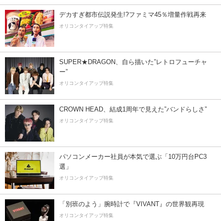
デカすぎ都市伝説発生!?ファミマ45％増量作戦再来
オリコンタイアップ特集
SUPER★DRAGON、自ら描いた”レトロフューチャ
ー”
オリコンタイアップ特集
CROWN HEAD、結成1周年で見えた”バンドらしさ”
オリコンタイアップ特集
パソコンメーカー社員が本気で選ぶ「10万円台PC3
選」
オリコンタイアップ特集
「別班のよう」腕時計で『VIVANT』の世界観再現
オリコンタイアップ特集