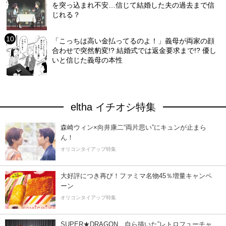
を突っ込まれ不安…信じて結婚した夫の過去まで信
じれる？
「こっちは高い金払ってるのよ！」義母が両家の顔
合わせで突然豹変!? 結婚式では返金要求まで!? 優し
いと信じた義母の本性
eltha イチオシ特集
森崎ウィン×向井康二“両片思い”にキュンが止まら
ん！
オリコンタイアップ特集
大好評につき再び！ファミマ名物45％増量キャンペ
ーン
オリコンタイアップ特集
SUPER★DRAGON、自ら描いた”レトロフューチャ