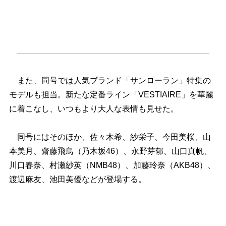
また、同号では人気ブランド「サンローラン」特集の
モデルも担当。新たな定番ライン「VESTIAIRE」を華麗
に着こなし、いつもより大人な表情も見せた。
同号にはそのほか、佐々木希、紗栄子、今田美桜、山
本美月、齋藤飛鳥（乃木坂46）、永野芽郁、山口真帆、
川口春奈、村瀬紗英（NMB48）、加藤玲奈（AKB48）、
渡辺麻友、池田美優などが登場する。