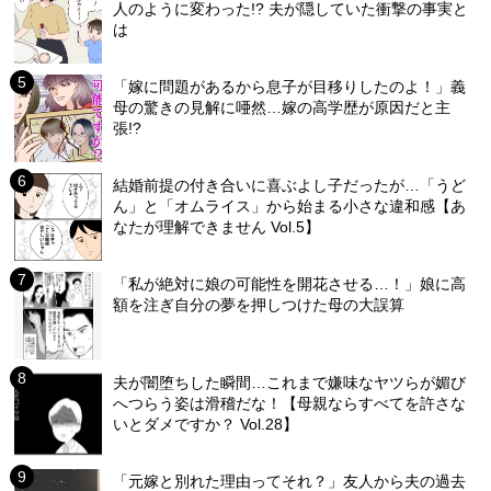
人のように変わった!? 夫が隠していた衝撃の事実と
は
「嫁に問題があるから息子が目移りしたのよ！」義
母の驚きの見解に唖然…嫁の高学歴が原因だと主
張!?
結婚前提の付き合いに喜ぶよし子だったが…「うど
ん」と「オムライス」から始まる小さな違和感【あ
なたが理解できません Vol.5】
「私が絶対に娘の可能性を開花させる…！」娘に高
額を注ぎ自分の夢を押しつけた母の大誤算
夫が闇堕ちした瞬間…これまで嫌味なヤツらが媚び
へつらう姿は滑稽だな！【母親ならすべてを許さな
いとダメですか？ Vol.28】
「元嫁と別れた理由ってそれ？」友人から夫の過去