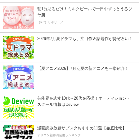
朝1分貼るだけ！ミルクピールで一日中ずっとうるツ
ヤ肌
（PR）サボリーノ
2026年7月夏ドラマも、注目作＆話題作が勢ぞろい！
【夏アニメ2026】7月期夏の新アニメを一挙紹介！
芸能界を志す10代～20代を応援！オーディション・
スクール情報はDeview
漫画読み放題サブスクおすすめ11選【徹底比較】
オリコン顧客満足度ランキング