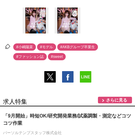
#小嶋陽菜
#モデル
#AKBグループ卒業生
#ファッション誌
#sweet
さらに見る
求人特集
「9月開始」時短OK/研究開発業務/試薬調製・測定などコツ
コツ作業
パーソルテンプスタッフ株式会社