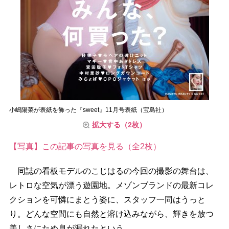
小嶋陽菜が表紙を飾った『sweet』11月号表紙（宝島社）
拡大する（2枚）
【写真】この記事の写真を見る（全2枚）
同誌の看板モデルのこじはるの今回の撮影の舞台は、
レトロな空気が漂う遊園地。メゾンブランドの最新コレ
クションを可憐にまとう姿に、スタッフ一同はうっと
り。どんな空間にも自然と溶け込みながら、輝きを放つ
美しさにため息が漏れたという。