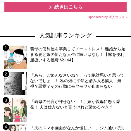
続きはこちら
sponsored by 求人ボックス
人気記事ランキング
義母の便利屋を卒業してノーストレス！ 離婚から始
まる妻と娘の新たな人生に悔いはなし！【嫁を便利
屋扱いする義母 Vol.44】
「あら、ごめんなさいね？」って絶対悪いと思って
ないでしょ…！ 私の畑に平然と踏み入る隣人…無
視？悪意？その行動にモヤモヤが止まらない
「義母の発言が許せない…！」嫁が義母に怒り爆
発！ 夫は仕方ないと言うけれど諦めるべき？
「夫のスマホ画面がなんか怪しい…」ジム通いで別