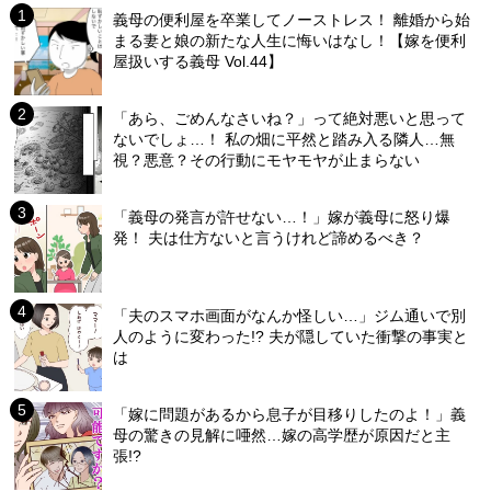
義母の便利屋を卒業してノーストレス！ 離婚から始
まる妻と娘の新たな人生に悔いはなし！【嫁を便利
屋扱いする義母 Vol.44】
「あら、ごめんなさいね？」って絶対悪いと思って
ないでしょ…！ 私の畑に平然と踏み入る隣人…無
視？悪意？その行動にモヤモヤが止まらない
「義母の発言が許せない…！」嫁が義母に怒り爆
発！ 夫は仕方ないと言うけれど諦めるべき？
「夫のスマホ画面がなんか怪しい…」ジム通いで別
人のように変わった!? 夫が隠していた衝撃の事実と
は
「嫁に問題があるから息子が目移りしたのよ！」義
母の驚きの見解に唖然…嫁の高学歴が原因だと主
張!?