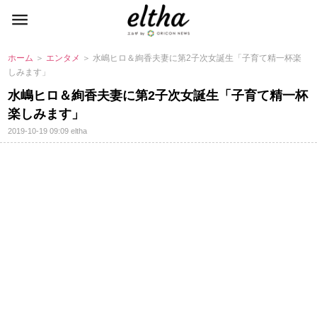
ホーム
＞
エンタメ
＞ 水嶋ヒロ＆絢香夫妻に第2子次女誕生「子育て精一杯楽
しみます」
水嶋ヒロ＆絢香夫妻に第2子次女誕生「子育て精一杯
楽しみます」
2019-10-19 09:09
eltha