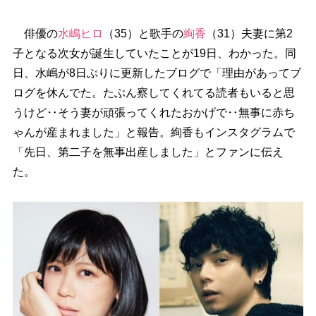
俳優の
水嶋ヒロ
（35）と歌手の
絢香
（31）夫妻に第2
子となる次女が誕生していたことが19日、わかった。同
日、水嶋が8日ぶりに更新したブログで「理由があってブ
ログを休んでた。たぶん察してくれてる読者もいると思
うけど‥そう妻が頑張ってくれたおかげで‥無事に赤ち
ゃんが産まれました」と報告。絢香もインスタグラムで
「先日、第二子を無事出産しました」とファンに伝え
た。