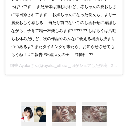
っぱいです。 まだ身体は痛むけれど、赤ちゃんの愛おしさ
に毎日癒されてます。 お姉ちゃんになった長女も、より一
層愛おしく感じる。 当たり前でないこのしあわせに感謝し
ながら、子育て精一杯楽しみます??????? しばらくは活動
もお休みだけど、次の作品やみんなに会える場所も決まり
つつあるよ? またタイミングが来たら、お知らせさせても
らうね！ #ご報告 #出産 #女の子 #姉妹 ??
絢香 Ayaka
さん(@ayaka_official_jp)がシェアした投稿 -
2019年10月月18日午後5時15分PDT