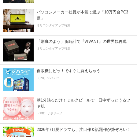
パソコンメーカー社員が本気で選ぶ「10万円台PC3
選」
オリコンタイアップ特集
「別班のよう」腕時計で『VIVANT』の世界観再現
オリコンタイアップ特集
自販機にピッ！ですぐに買えちゃう
（PR）ジハンピ
朝1分貼るだけ！ミルクピールで一日中ずっとうるツ
ヤ肌
（PR）サボリーノ
2026年7月夏ドラマも、注目作＆話題作が勢ぞろい！