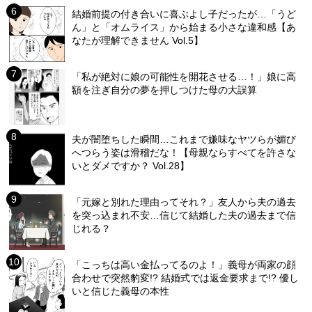
結婚前提の付き合いに喜ぶよし子だったが…「うど
ん」と「オムライス」から始まる小さな違和感【あ
なたが理解できません Vol.5】
「私が絶対に娘の可能性を開花させる…！」娘に高
額を注ぎ自分の夢を押しつけた母の大誤算
夫が闇堕ちした瞬間…これまで嫌味なヤツらが媚び
へつらう姿は滑稽だな！【母親ならすべてを許さな
いとダメですか？ Vol.28】
「元嫁と別れた理由ってそれ？」友人から夫の過去
を突っ込まれ不安…信じて結婚した夫の過去まで信
じれる？
「こっちは高い金払ってるのよ！」義母が両家の顔
合わせで突然豹変!? 結婚式では返金要求まで!? 優し
いと信じた義母の本性