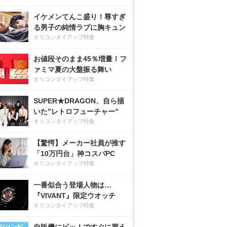
イケメンてんこ盛り！尊すぎ
る男子の純情ラブに胸キュン
オリコンタイアップ特集
お値段そのまま45％増量！フ
ァミマ夏の大盤振る舞い
オリコンタイアップ特集
SUPER★DRAGON、自ら描
いた”レトロフューチャー”
オリコンタイアップ特集
【驚愕】メーカー社員が推す
「10万円台」神コスパPC
オリコンタイアップ特集
一番似合う登場人物は…
『VIVANT』限定ウオッチ
オリコンタイアップ特集