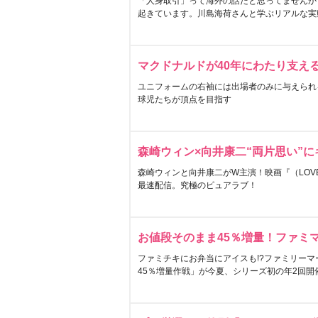
「人身取引」って海外の話だと思ってませんか
起きています。川島海荷さんと学ぶリアルな実
マクドナルドが40年にわたり支え
ユニフォームの右袖には出場者のみに与えられ
球児たちが頂点を目指す
森崎ウィン×向井康二“両片思い”
森崎ウィンと向井康二がW主演！映画『（LOVE S
最速配信。究極のピュアラブ！
お値段そのまま45％増量！ファミ
ファミチキにお弁当にアイスも!?ファミリーマ
45％増量作戦」が今夏、シリーズ初の年2回開