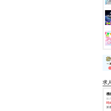
求
機
株
時給
派遣