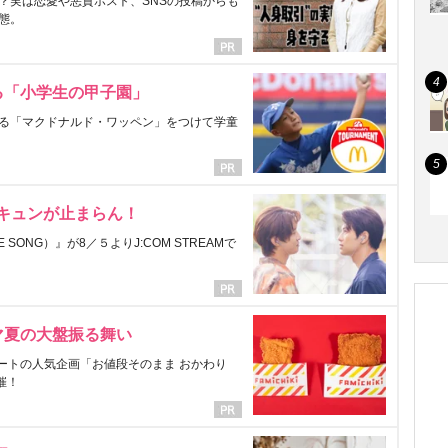
？実は恋愛や悪質ホスト、SNSの投稿からも
態。
る「小学生の甲子園」
る「マクドナルド・ワッペン」をつけて学童
にキュンが止まらん！
ONG）』が8／５よりJ:COM STREAMで
マ夏の大盤振る舞い
ートの人気企画「お値段そのまま おかわり
催！