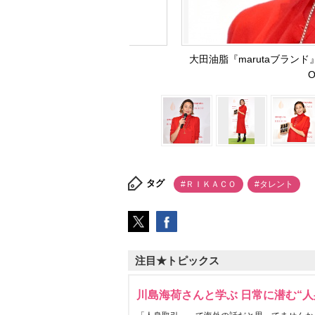
大田油脂『marutaブランド
O
タグ
#ＲＩＫＡＣＯ
#タレント
注目★トピックス
川島海荷さんと学ぶ 日常に潜む“人