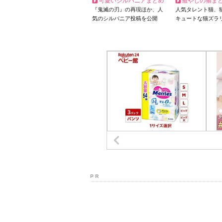
可愛いシルバニアまとめ
癒やしの猫ま
『鬼滅の刃』の再現ほか、人
人気タレント猫、
気のシルバニア投稿を公開
キュートな猫ズラ
P R