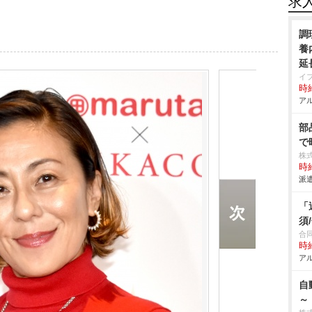
求
調
養
延
イ
時給
アル
部
で
株
時給
派遣
「
須
合同
時給
アル
自
～