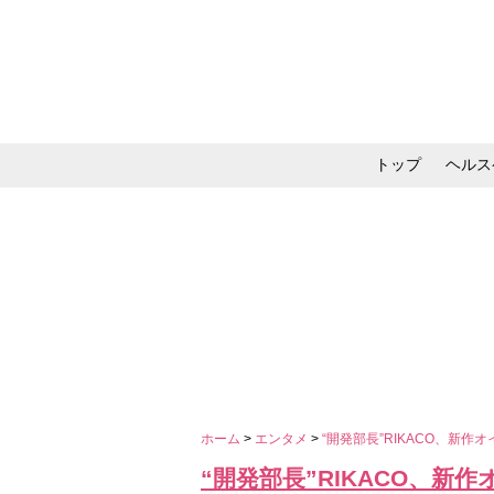
トップ
ヘルス
メイク・コスメ・スキ
ホーム
>
エンタメ
>
“開発部長”RIKACO、新
“開発部長”RIKACO、