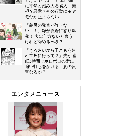
てないでしょ…！ 私の畑
に平然と踏み入る隣人…無
視？悪意？その行動にモヤ
モヤが止まらない
「義母の発言が許せな
い…！」嫁が義母に怒り爆
発！ 夫は仕方ないと言う
けれど諦めるべき？
「うるさいから子どもを連
れて外に行って？」夫が睡
眠3時間でボロボロの妻に
追い打ちをかける…妻の反
撃なるか？
エンタメニュース