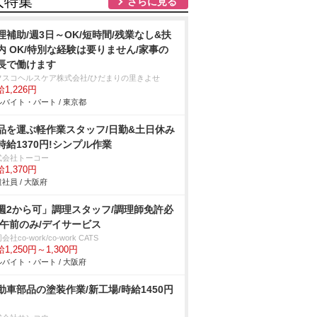
人特集
さらに見る
理補助/週3日～OK/短時間/残業なし&扶
内 OK/特別な経験は要りません/家事の
長で働けます
フスコヘルスケア株式会社/ひだまりの里きよせ
1,226円
バイト・パート / 東京都
品を運ぶ軽作業スタッフ/日勤&土日休み
時給1370円!シンプル作業
式会社トーコー
1,370円
社員 / 大阪府
週2から可」調理スタッフ/調理師免許必
/午前のみ/デイサービス
会社co-work/co-work CATS
1,250円～1,300円
バイト・パート / 大阪府
動車部品の塗装作業/新工場/時給1450円