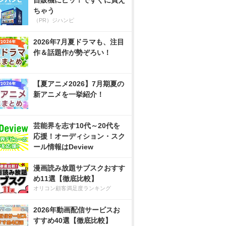
自販機にピッ！ですぐに買え
ちゃう
（PR）ジハンピ
2026年7月夏ドラマも、注目
作＆話題作が勢ぞろい！
【夏アニメ2026】7月期夏の
新アニメを一挙紹介！
芸能界を志す10代～20代を
応援！オーディション・スク
ール情報はDeview
漫画読み放題サブスクおすす
め11選【徹底比較】
オリコン顧客満足度ランキング
2026年動画配信サービスお
すすめ40選【徹底比較】