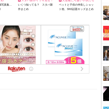
とめ
スタバ新作イッキ見せ！
天使級に可愛い子供たち
猫写真集…
いくつ知ってる？ スタバ新
ペットと子供の仲良しショッ
リ
作まとめ
ト他、SNS話題キッズまとめ