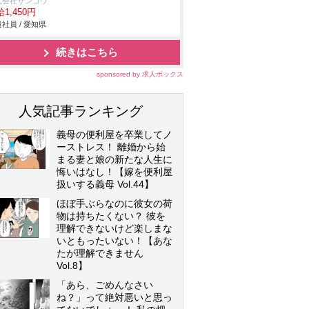
式会社サンコウ
1,450円
社員 / 愛知県
続きはこちら
sponsored by 求人ボックス
人気記事ランキング
義母の便利屋を卒業してノ
ーストレス！ 離婚から始
まる妻と娘の新たな人生に
悔いはなし！【嫁を便利屋
扱いする義母 Vol.44】
ほぼ手ぶらなのに彼女の荷
物は持ちたくない？ 彼を
理解できないけど楽しまな
いともったいない！【あな
たが理解できません
Vol.8】
「あら、ごめんなさい
ね？」って絶対悪いと思っ