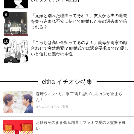
いとダメですか？ Vol.28】
「元嫁と別れた理由ってそれ？」友人から夫の過去
を突っ込まれ不安…信じて結婚した夫の過去まで信
じれる？
「こっちは高い金払ってるのよ！」義母が両家の顔
合わせで突然豹変!? 結婚式では返金要求まで!? 優し
いと信じた義母の本性
eltha イチオシ特集
森崎ウィン×向井康二“両片思い”にキュンが止まら
ん！
オリコンタイアップ特集
お値段そのまま45％増量！ファミマ夏の大盤振る舞
い