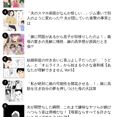
「夫のスマホ画面がなんか怪しい…」ジム通いで別
人のように変わった!? 夫が隠していた衝撃の事実と
は
「嫁に問題があるから息子が目移りしたのよ！」義
母の驚きの見解に唖然…嫁の高学歴が原因だと主
張!?
結婚前提の付き合いに喜ぶよし子だったが…「うど
ん」と「オムライス」から始まる小さな違和感【あ
なたが理解できません Vol.5】
「私が絶対に娘の可能性を開花させる…！」娘に高
額を注ぎ自分の夢を押しつけた母の大誤算
夫が闇堕ちした瞬間…これまで嫌味なヤツらが媚び
へつらう姿は滑稽だな！【母親ならすべてを許さな