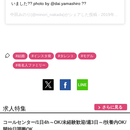
いました?? photo by @dai.yamashiro ??
中田みのり
(@minori_nakada)がシェアした投稿 -
2019年10月月30日午前8時09分PDT
#結婚
#インスタ発
#タレント
#モデル
#有名人ファミリー
さらに見る
求人特集
コールセンター/1日4h～OK/未経験歓迎/週3日～/扶養内OK/
開始日調整OK