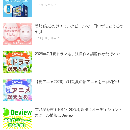
（PR）ジハンピ
朝1分貼るだけ！ミルクピールで一日中ずっとうるツ
ヤ肌
（PR）サボリーノ
2026年7月夏ドラマも、注目作＆話題作が勢ぞろい！
【夏アニメ2026】7月期夏の新アニメを一挙紹介！
芸能界を志す10代～20代を応援！オーディション・
スクール情報はDeview