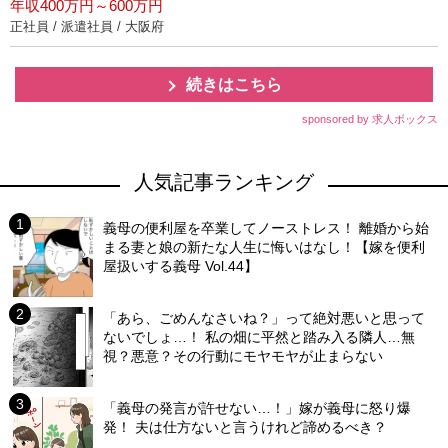
年収400万円～600万円
正社員 / 派遣社員 / 大阪府
続きはこちら
sponsored by 求人ボックス
人気記事ランキング
義母の便利屋を卒業してノーストレス！ 離婚から始
まる妻と娘の新たな人生に悔いはなし！【嫁を便利
屋扱いする義母 Vol.44】
「あら、ごめんなさいね？」って絶対悪いと思って
ないでしょ…！ 私の畑に平然と踏み入る隣人…無
視？悪意？その行動にモヤモヤが止まらない
「義母の発言が許せない…！」嫁が義母に怒り爆
発！ 夫は仕方ないと言うけれど諦めるべき？