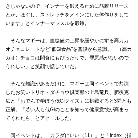
きじゃないので、インナーを鍛えるために筋膜リリース
とか、ほぐし、ストレッチをメインにした体作りをして
います」とインナーマッスルを鍛錬。
そんなマギーは、血糖値の上昇を緩やかにする高カカ
オチョコレートなど“低GI食品”を普段から意識。「（高カ
カオ）チョコは間食にもぴったりで、罪悪感がないので
うれしい」と笑顔で話していた。
そんな知識があるだけに、マギーは同イベントで共演
したお笑いトリオ・ダチョウ倶楽部の上島竜兵、肥後克
広と「おでんで学ぼう低GIクイズ」に挑戦すると3問とも
正解。「若い人も低GIのことを知って健康意欲が高まっ
てくれたら」とアピールした。
同イベントは、「カラダにいい（11）」と「Index（指