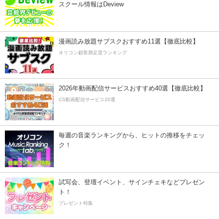
スクール情報はDeview
漫画読み放題サブスクおすすめ11選【徹底比較】
オリコン顧客満足度ランキング
2026年動画配信サービスおすすめ40選【徹底比較】
CS動画配信サービス20選
毎週の音楽ランキングから、ヒットの推移をチェッ
ク！
試写会、登壇イベント、サインチェキなどプレゼン
ト！
プレゼント特集