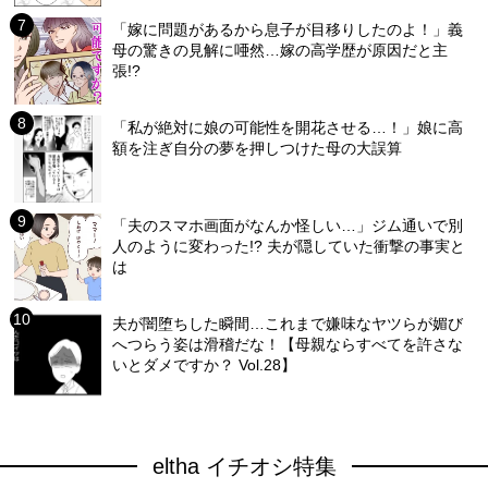
「嫁に問題があるから息子が目移りしたのよ！」義
母の驚きの見解に唖然…嫁の高学歴が原因だと主
張!?
「私が絶対に娘の可能性を開花させる…！」娘に高
額を注ぎ自分の夢を押しつけた母の大誤算
「夫のスマホ画面がなんか怪しい…」ジム通いで別
人のように変わった!? 夫が隠していた衝撃の事実と
は
夫が闇堕ちした瞬間…これまで嫌味なヤツらが媚び
へつらう姿は滑稽だな！【母親ならすべてを許さな
いとダメですか？ Vol.28】
eltha イチオシ特集