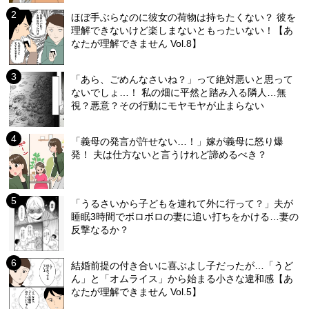
ほぼ手ぶらなのに彼女の荷物は持ちたくない？ 彼を
理解できないけど楽しまないともったいない！【あ
なたが理解できません Vol.8】
「あら、ごめんなさいね？」って絶対悪いと思って
ないでしょ…！ 私の畑に平然と踏み入る隣人…無
視？悪意？その行動にモヤモヤが止まらない
「義母の発言が許せない…！」嫁が義母に怒り爆
発！ 夫は仕方ないと言うけれど諦めるべき？
「うるさいから子どもを連れて外に行って？」夫が
睡眠3時間でボロボロの妻に追い打ちをかける…妻の
反撃なるか？
結婚前提の付き合いに喜ぶよし子だったが…「うど
ん」と「オムライス」から始まる小さな違和感【あ
なたが理解できません Vol.5】