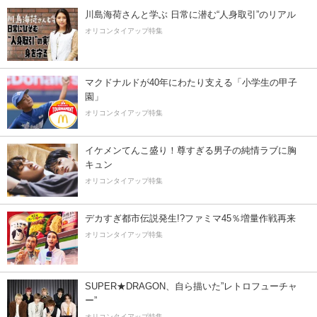
川島海荷さんと学ぶ 日常に潜む“人身取引”のリアル
オリコンタイアップ特集
マクドナルドが40年にわたり支える「小学生の甲子
園」
オリコンタイアップ特集
イケメンてんこ盛り！尊すぎる男子の純情ラブに胸
キュン
オリコンタイアップ特集
デカすぎ都市伝説発生!?ファミマ45％増量作戦再来
オリコンタイアップ特集
SUPER★DRAGON、自ら描いた”レトロフューチャ
ー”
オリコンタイアップ特集