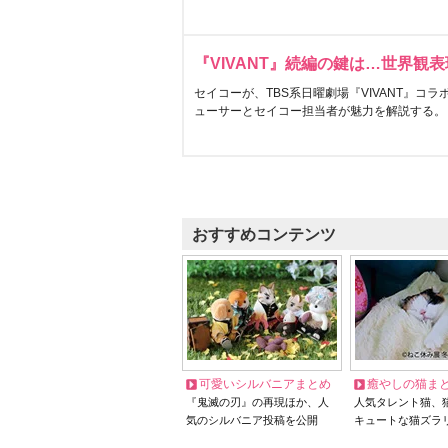
『VIVANT』続編の鍵は…世界観
セイコーが、TBS系日曜劇場『VIVANT』コ
ューサーとセイコー担当者が魅力を解説する。
おすすめコンテンツ
可愛いシルバニアまとめ
癒やしの猫ま
『鬼滅の刃』の再現ほか、人
人気タレント猫、
気のシルバニア投稿を公開
キュートな猫ズラ