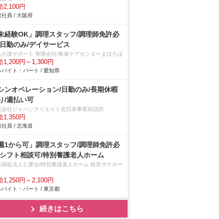
2,100円
社員 / 大阪府
未経験OK」調理スタッフ/調理師免許必
/日勤のみ/デイサービス
も介護サポート 有限会社/青塚ケアセンターまほろば
1,200円～1,300円
バイト・パート / 愛知県
シンオペレーション/日勤のみ/長期休暇
り/週払い可
式会社ジャパンクリエイト北日本事業統括部
1,350円
社員 / 北海道
週1から可」調理スタッフ/調理師免許必
/シフト相談可/特別養護老人ホーム
会福祉法人仁愛会/特別養護老人ホーム 桧原サナホー
1,250円～2,100円
バイト・パート / 東京都
続きはこちら