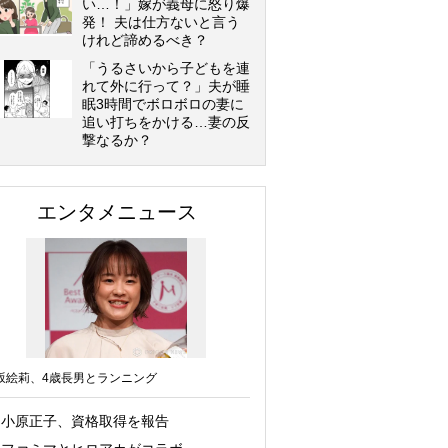
い…！」嫁が義母に怒り爆
発！ 夫は仕方ないと言う
けれど諦めるべき？
「うるさいから子どもを連
れて外に行って？」夫が睡
眠3時間でボロボロの妻に
追い打ちをかける…妻の反
撃なるか？
エンタメニュース
坂絵莉、4歳長男とランニング
小原正子、資格取得を報告