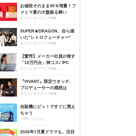
お値段そのまま45％増量！フ
ァミマ夏の大盤振る舞い
オリコンタイアップ特集
SUPER★DRAGON、自ら描
いた”レトロフューチャー”
オリコンタイアップ特集
【驚愕】メーカー社員が推す
「10万円台」神コスパPC
オリコンタイアップ特集
『VIVANT』限定ウオッチ、
プロデューサーの感想は
オリコンタイアップ特集
自販機にピッ！ですぐに買え
ちゃう
（PR）ジハンピ
2026年7月夏ドラマも、注目