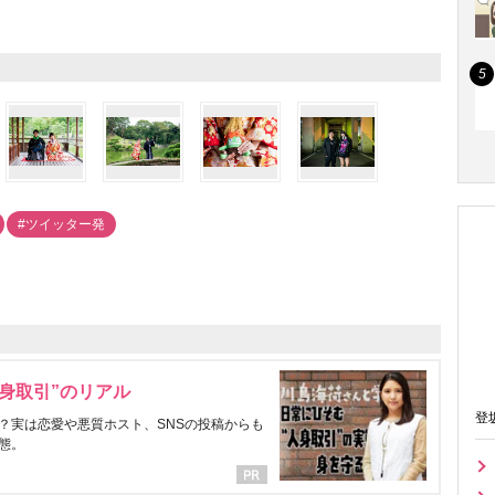
#ツイッター発
身取引”のリアル
登
？実は恋愛や悪質ホスト、SNSの投稿からも
態。