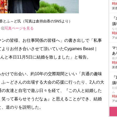
時給
派遣
「
香とふ～ど氏（写真は倉持由香のSNSより）
須
写真ページを見る
な
時給
アル
ンの皆様、お仕事関係の皆様へ」の書き出しで「私事
マ
お付き合いさせて頂いていたCygames Beast｜
あ
さんと本日11月5日に結婚を致しました」と報告。
株
時給
派遣
かけで出会い、約10年の交際期間といい「共通の趣味
「
、ふ～どさんの出場する大会の応援に行ったり、2人の大
須
社
通の友達と自宅で遊ぶ日々を経て、『この人と結婚した
ム
時給
く笑って暮らせそうだなぁ』と思えることができ、結婚
アル
と、道のりを説明した。