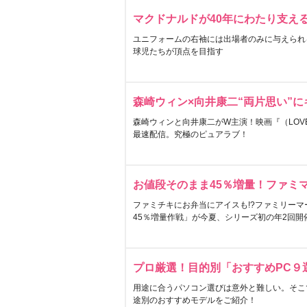
マクドナルドが40年にわたり支え
ユニフォームの右袖には出場者のみに与えられ
球児たちが頂点を目指す
森崎ウィン×向井康二“両片思い”
森崎ウィンと向井康二がW主演！映画『（LOVE S
最速配信。究極のピュアラブ！
お値段そのまま45％増量！ファミ
ファミチキにお弁当にアイスも!?ファミリーマ
45％増量作戦」が今夏、シリーズ初の年2回開
プロ厳選！目的別「おすすめPC９
用途に合うパソコン選びは意外と難しい。そこ
途別のおすすめモデルをご紹介！