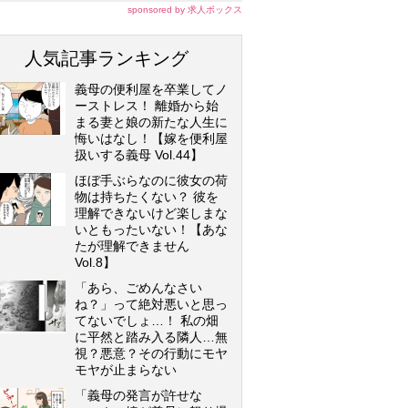
sponsored by 求人ボックス
人気記事ランキング
義母の便利屋を卒業してノ
ーストレス！ 離婚から始
まる妻と娘の新たな人生に
悔いはなし！【嫁を便利屋
扱いする義母 Vol.44】
ほぼ手ぶらなのに彼女の荷
物は持ちたくない？ 彼を
理解できないけど楽しまな
いともったいない！【あな
たが理解できません
Vol.8】
「あら、ごめんなさい
ね？」って絶対悪いと思っ
てないでしょ…！ 私の畑
に平然と踏み入る隣人…無
視？悪意？その行動にモヤ
モヤが止まらない
「義母の発言が許せな