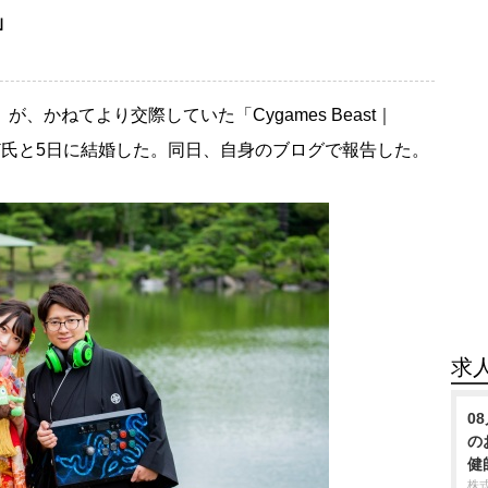
」
）が、かねてより交際していた「Cygames Beast｜
～ど氏と5日に結婚した。同日、自身のブログで報告した。
求
0
の
健
株