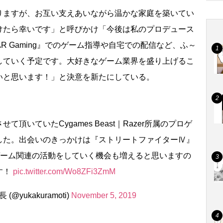
ますが、お互い支えあいながら温かな家庭を築いてい
けたら幸いです」と呼びかけ「今後は私のプロデュース
STAR Gaming』でのゲーム指導や自宅での配信など、ふ～
していく予定です。大好きなゲーム業界を盛り上げるこ
いと思います！」と決意を新たにしている。
頂いていたCygames Beast｜Razer所属のプロゲ
した。出会いのきっかけは『ストリートファイターⅣ』
ゲーム関連の活動をしていく機会も増えると思いますの
す！
pic.twitter.com/Wo8ZFi3ZmM
yukakuramoti)
November 5, 2019