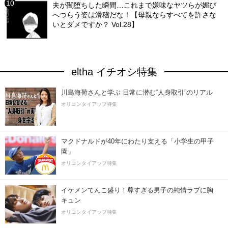
夫が闇堕ちした瞬間…これまで嫌味なヤツらが媚び
へつらう姿は滑稽だな！【母親ならすべてを許さな
いとダメですか？ Vol.28】
eltha イチオシ特集
川島海荷さんと学ぶ 日常に潜む“人身取引”のリアル
オリコンタイアップ特集
マクドナルドが40年にわたり支える「小学生の甲子
園」
オリコンタイアップ特集
イケメンてんこ盛り！尊すぎる男子の純情ラブに胸
キュン
オリコンタイアップ特集