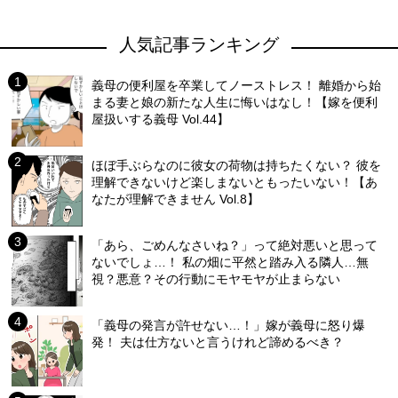
人気記事ランキング
義母の便利屋を卒業してノーストレス！ 離婚から始
まる妻と娘の新たな人生に悔いはなし！【嫁を便利
屋扱いする義母 Vol.44】
ほぼ手ぶらなのに彼女の荷物は持ちたくない？ 彼を
理解できないけど楽しまないともったいない！【あ
なたが理解できません Vol.8】
「あら、ごめんなさいね？」って絶対悪いと思って
ないでしょ…！ 私の畑に平然と踏み入る隣人…無
視？悪意？その行動にモヤモヤが止まらない
「義母の発言が許せない…！」嫁が義母に怒り爆
発！ 夫は仕方ないと言うけれど諦めるべき？