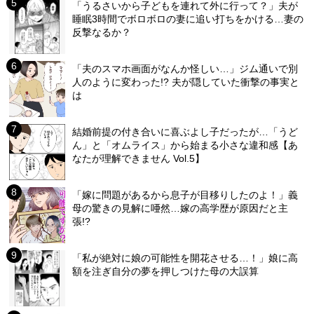
「うるさいから子どもを連れて外に行って？」夫が
睡眠3時間でボロボロの妻に追い打ちをかける…妻の
反撃なるか？
「夫のスマホ画面がなんか怪しい…」ジム通いで別
人のように変わった!? 夫が隠していた衝撃の事実と
は
結婚前提の付き合いに喜ぶよし子だったが…「うど
ん」と「オムライス」から始まる小さな違和感【あ
なたが理解できません Vol.5】
「嫁に問題があるから息子が目移りしたのよ！」義
母の驚きの見解に唖然…嫁の高学歴が原因だと主
張!?
「私が絶対に娘の可能性を開花させる…！」娘に高
額を注ぎ自分の夢を押しつけた母の大誤算