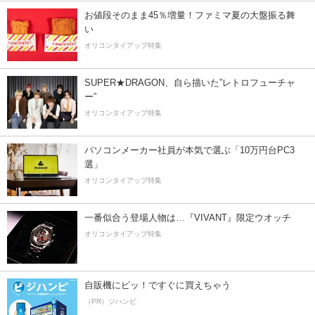
お値段そのまま45％増量！ファミマ夏の大盤振る舞
い
オリコンタイアップ特集
SUPER★DRAGON、自ら描いた”レトロフューチャ
ー”
オリコンタイアップ特集
パソコンメーカー社員が本気で選ぶ「10万円台PC3
選」
オリコンタイアップ特集
一番似合う登場人物は…『VIVANT』限定ウオッチ
オリコンタイアップ特集
自販機にピッ！ですぐに買えちゃう
（PR）ジハンピ